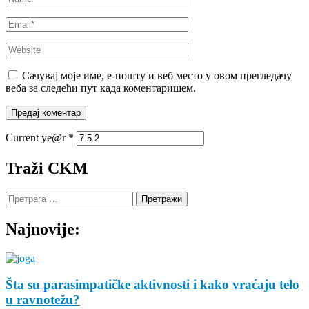
Email
*
Website
Сачувај моје име, е-пошту и веб место у овом прегледачу
веба за следећи пут када коментаришем.
Current ye@r
*
Traži CKM
Претрага
за:
Najnovije:
Šta su parasimpatičke aktivnosti i kako vraćaju telo
u ravnotežu?