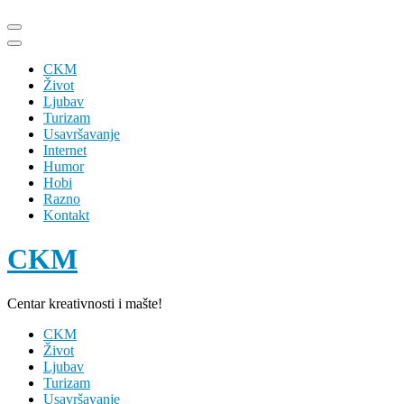
Skip
to
content
CKM
(Press
Život
Enter)
Ljubav
Turizam
Usavršavanje
Internet
Humor
Hobi
Razno
Kontakt
CKM
Centar kreativnosti i mašte!
CKM
Život
Ljubav
Turizam
Usavršavanje