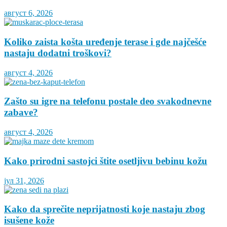
август 6, 2026
Koliko zaista košta uređenje terase i gde najčešće
nastaju dodatni troškovi?
август 4, 2026
Zašto su igre na telefonu postale deo svakodnevne
zabave?
август 4, 2026
Kako prirodni sastojci štite osetljivu bebinu kožu
јул 31, 2026
Kako da sprečite neprijatnosti koje nastaju zbog
isušene kože