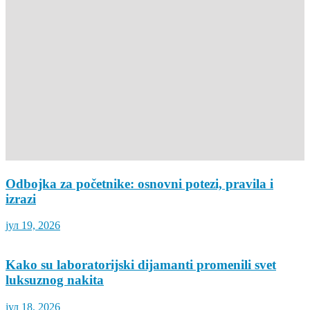
Odbojka za početnike: osnovni potezi, pravila i
izrazi
јул 19, 2026
Kako su laboratorijski dijamanti promenili svet
luksuznog nakita
јул 18, 2026