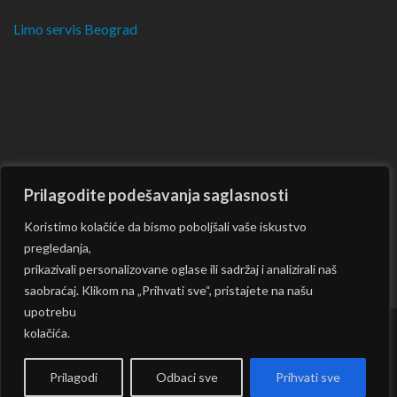
Limo servis Beograd
Prilagodite podešavanja saglasnosti
Koristimo kolačiće da bismo poboljšali vaše iskustvo
pregledanja,
prikazivali personalizovane oglase ili sadržaj i analizirali naš
saobraćaj. Klikom na „Prihvati sve“, pristajete na našu
upotrebu
kolačića.
Copyright © 2026
CKM
| Rara Journal by:
Rara Theme
|
Powered by:
WordPress
|
Prilagodi
Odbaci sve
Prihvati sve