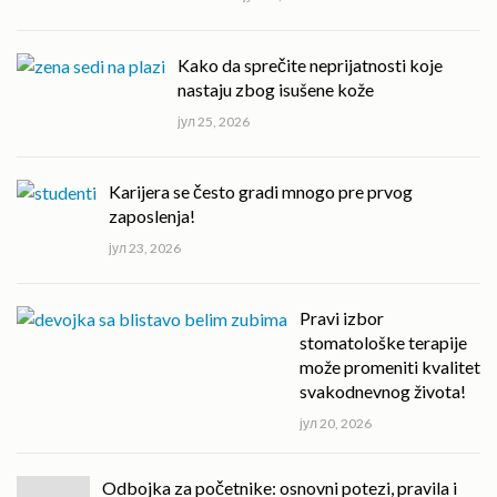
Kako da sprečite neprijatnosti koje
nastaju zbog isušene kože
јул 25, 2026
Karijera se često gradi mnogo pre prvog
zaposlenja!
јул 23, 2026
Pravi izbor
stomatološke terapije
može promeniti kvalitet
svakodnevnog života!
јул 20, 2026
Odbojka za početnike: osnovni potezi, pravila i