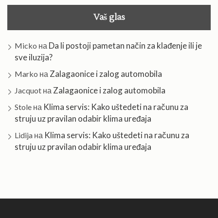
Vaš glas
Da li postoji pametan način za klađenje ili je
Micko
на
sve iluzija?
Zalagaonice i zalog automobila
Marko
на
Zalagaonice i zalog automobila
Jacquot
на
Klima servis: Kako uštedeti na računu za
Stole
на
struju uz pravilan odabir klima uređaja
Klima servis: Kako uštedeti na računu za
Lidija
на
struju uz pravilan odabir klima uređaja