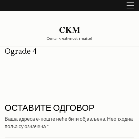
Skip
to
content
(Press
CKM
Enter)
Centar kreativnosti i mašte!
Ograde 4
ОСТАВИТЕ ОДГОВОР
Ваша адреса е-поште неће бити објављена.
Неопходна
поља су означена
*