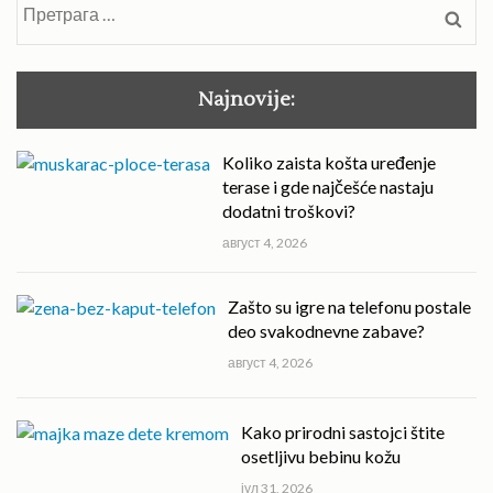
Претрага
за:
Najnovije:
Koliko zaista košta uređenje
terase i gde najčešće nastaju
dodatni troškovi?
август 4, 2026
Zašto su igre na telefonu postale
deo svakodnevne zabave?
август 4, 2026
Kako prirodni sastojci štite
osetljivu bebinu kožu
јул 31, 2026