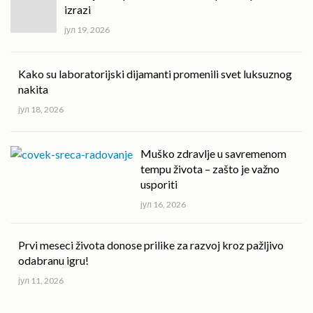
izrazi
јул 19, 2026
Kako su laboratorijski dijamanti promenili svet luksuznog
nakita
јул 18, 2026
Muško zdravlje u savremenom
tempu života – zašto je važno
usporiti
јул 16, 2026
Prvi meseci života donose prilike za razvoj kroz pažljivo
odabranu igru!
јул 11, 2026