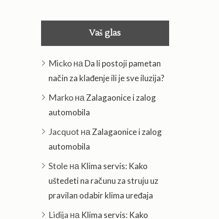
Vaš glas
Micko
на
Da li postoji pametan
način za klađenje ili je sve iluzija?
Marko
на
Zalagaonice i zalog
automobila
Jacquot
на
Zalagaonice i zalog
automobila
Stole
на
Klima servis: Kako
uštedeti na računu za struju uz
pravilan odabir klima uređaja
Lidija
на
Klima servis: Kako