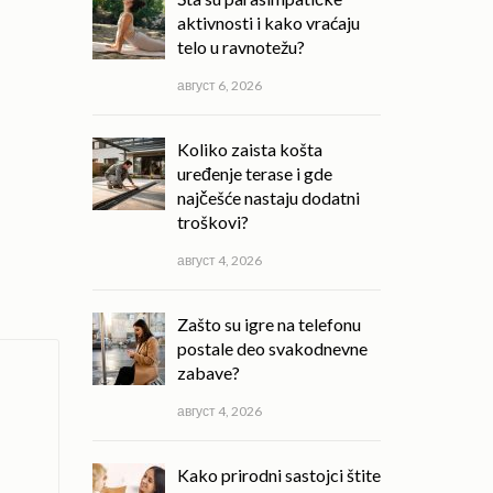
aktivnosti i kako vraćaju
telo u ravnotežu?
август 6, 2026
Koliko zaista košta
uređenje terase i gde
najčešće nastaju dodatni
troškovi?
август 4, 2026
Zašto su igre na telefonu
postale deo svakodnevne
zabave?
август 4, 2026
Kako prirodni sastojci štite