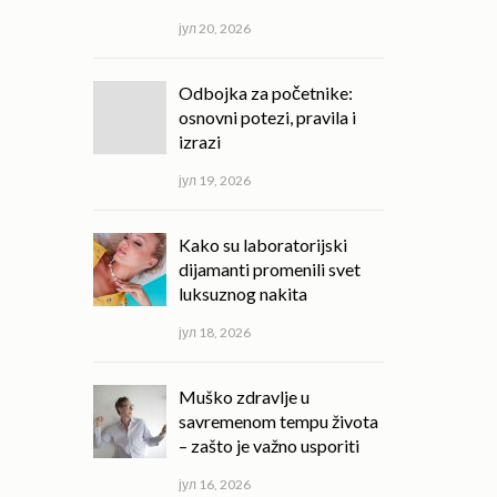
јул 20, 2026
Odbojka za početnike:
osnovni potezi, pravila i
izrazi
јул 19, 2026
Kako su laboratorijski
dijamanti promenili svet
luksuznog nakita
јул 18, 2026
Muško zdravlje u
savremenom tempu života
– zašto je važno usporiti
јул 16, 2026