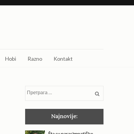
Hobi
Razno
Kontakt
Претрага
за:
Najnovije:
Šta su parasimpatičke