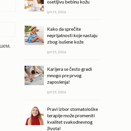
osetljivu bebinu kožu
јул 31, 2026
Kako da sprečite
neprijatnosti koje nastaju
zbog isušene kože
ишем.
јул 25, 2026
Karijera se često gradi
mnogo pre prvog
zaposlenja!
јул 23, 2026
Pravi izbor stomatološke
terapije može promeniti
kvalitet svakodnevnog
života!