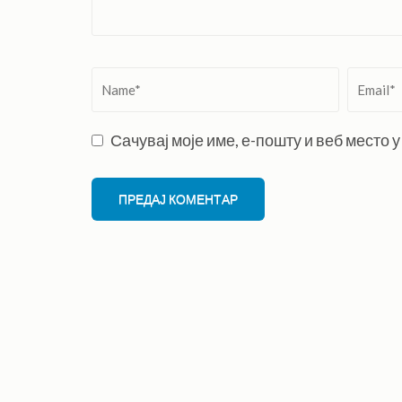
Name
*
Email
*
Сачувај моје име, е-пошту и веб место