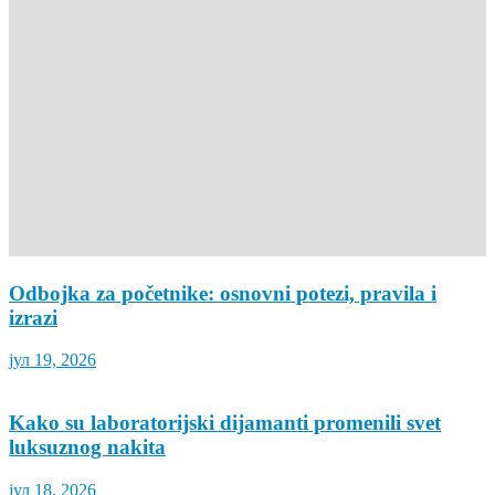
Odbojka za početnike: osnovni potezi, pravila i
izrazi
јул 19, 2026
Kako su laboratorijski dijamanti promenili svet
luksuznog nakita
јул 18, 2026