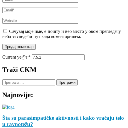
Email
*
Website
Сачувај моје име, е-пошту и веб место у овом прегледачу
веба за следећи пут када коментаришем.
Current ye@r
*
Traži CKM
Претрага
за:
Najnovije:
Šta su parasimpatičke aktivnosti i kako vraćaju telo
u ravnotežu?