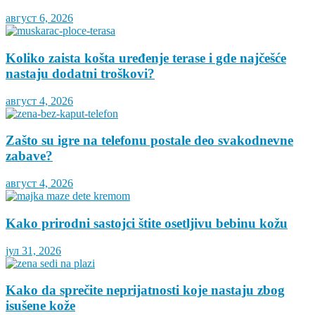
август 6, 2026
Koliko zaista košta uređenje terase i gde najčešće
nastaju dodatni troškovi?
август 4, 2026
Zašto su igre na telefonu postale deo svakodnevne
zabave?
август 4, 2026
Kako prirodni sastojci štite osetljivu bebinu kožu
јул 31, 2026
Kako da sprečite neprijatnosti koje nastaju zbog
isušene kože