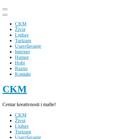
Skip
to
content
CKM
(Press
Život
Enter)
Ljubav
Turizam
Usavršavanje
Internet
Humor
Hobi
Razno
Kontakt
CKM
Centar kreativnosti i mašte!
CKM
Život
Ljubav
Turizam
Usavršavanje