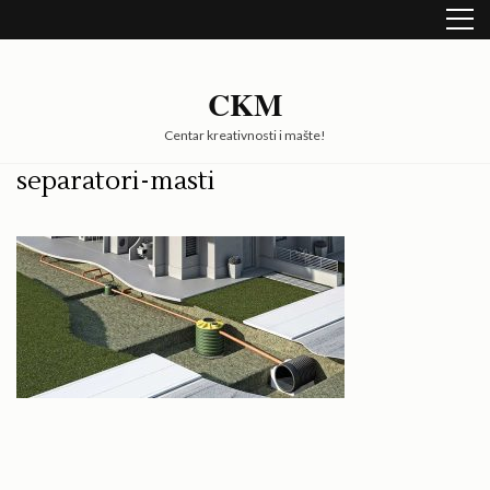
Skip
to
content
(Press
CKM
Enter)
Centar kreativnosti i mašte!
separatori-masti