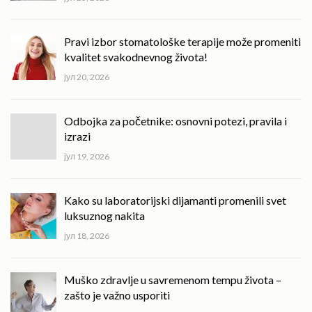
Pravi izbor stomatološke terapije može promeniti
kvalitet svakodnevnog života!
јул 20, 2026
Odbojka za početnike: osnovni potezi, pravila i
izrazi
јул 19, 2026
Kako su laboratorijski dijamanti promenili svet
luksuznog nakita
јул 18, 2026
Muško zdravlje u savremenom tempu života –
zašto je važno usporiti