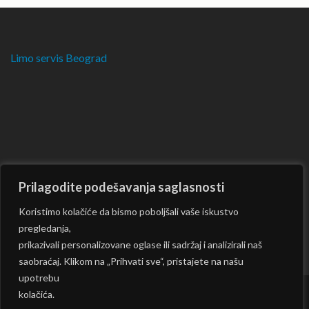
Limo servis Beograd
Prilagodite podešavanja saglasnosti
Koristimo kolačiće da bismo poboljšali vaše iskustvo
pregledanja,
prikazivali personalizovane oglase ili sadržaj i analizirali naš
saobraćaj. Klikom na „Prihvati sve“, pristajete na našu
upotrebu
kolačića.
Copyright © 2026
CKM
| Rara Journal by:
Rara Theme
|