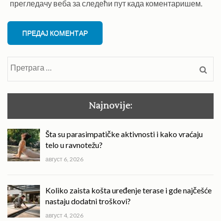
прегледачу веба за следећи пут када коментаришем.
Претрага
за:
Najnovije:
Šta su parasimpatičke aktivnosti i kako vraćaju
telo u ravnotežu?
август 6, 2026
Koliko zaista košta uređenje terase i gde najčešće
nastaju dodatni troškovi?
август 4, 2026