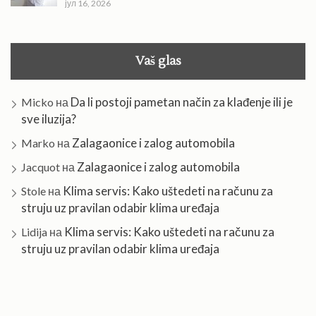
јул 16, 2026
Vaš glas
Da li postoji pametan način za klađenje ili je
Micko
на
sve iluzija?
Zalagaonice i zalog automobila
Marko
на
Zalagaonice i zalog automobila
Jacquot
на
Klima servis: Kako uštedeti na računu za
Stole
на
struju uz pravilan odabir klima uređaja
Klima servis: Kako uštedeti na računu za
Lidija
на
struju uz pravilan odabir klima uređaja