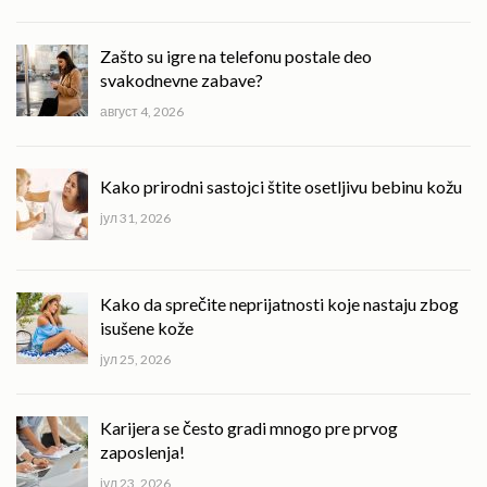
Zašto su igre na telefonu postale deo
svakodnevne zabave?
август 4, 2026
Kako prirodni sastojci štite osetljivu bebinu kožu
јул 31, 2026
Kako da sprečite neprijatnosti koje nastaju zbog
isušene kože
јул 25, 2026
Karijera se često gradi mnogo pre prvog
zaposlenja!
јул 23, 2026