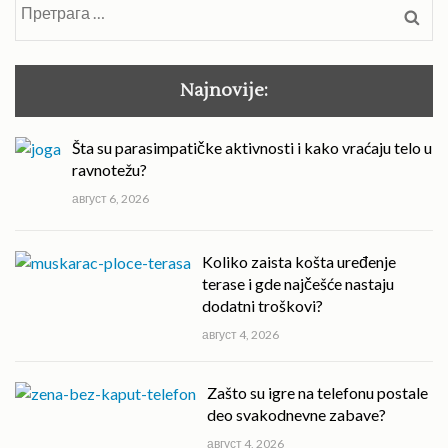
Претрага
за:
Najnovije:
Šta su parasimpatičke aktivnosti i kako vraćaju telo u
ravnotežu?
август 6, 2026
Koliko zaista košta uređenje
terase i gde najčešće nastaju
dodatni troškovi?
август 4, 2026
Zašto su igre na telefonu postale
deo svakodnevne zabave?
август 4, 2026