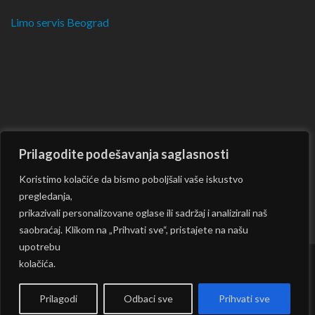
Limo servis Beograd
Prilagodite podešavanja saglasnosti
Koristimo kolačiće da bismo poboljšali vaše iskustvo
pregledanja,
prikazivali personalizovane oglase ili sadržaj i analizirali naš
saobraćaj. Klikom na „Prihvati sve“, pristajete na našu
upotrebu
kolačića.
Copyright © 2026
CKM
| Rara Journal by:
Rara Theme
|
Powered by:
WordPress
|
Prilagodi
Odbaci sve
Prihvati sve