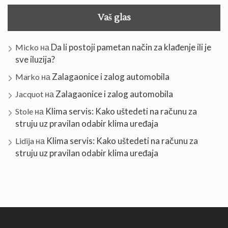
Vaš glas
Da li postoji pametan način za klađenje ili je
Micko
на
sve iluzija?
Zalagaonice i zalog automobila
Marko
на
Zalagaonice i zalog automobila
Jacquot
на
Klima servis: Kako uštedeti na računu za
Stole
на
struju uz pravilan odabir klima uređaja
Klima servis: Kako uštedeti na računu za
Lidija
на
struju uz pravilan odabir klima uređaja