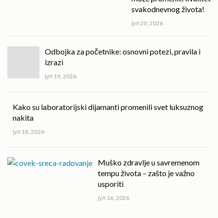
svakodnevnog života!
јул 20, 2026
Odbojka za početnike: osnovni potezi, pravila i
izrazi
јул 19, 2026
Kako su laboratorijski dijamanti promenili svet luksuznog
nakita
јул 18, 2026
Muško zdravlje u savremenom
tempu života – zašto je važno
usporiti
јул 16, 2026