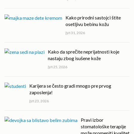
Kako prirodni sastojci štite
osetljivu bebinu kožu
јул 31, 2026
Kako da sprečite neprijatnosti koje
nastaju zbog isušene kože
јул 25, 2026
Karijera se često gradi mnogo pre prvog
zaposlenja!
јул 23, 2026
Pravi izbor
stomatološke terapije
može promeniti kvalitet