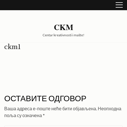
Skip
to
content
(Press
CKM
Enter)
Centar kreativnosti i mašte!
ckm1
ОСТАВИТЕ ОДГОВОР
Ваша адреса е-поште неће бити објављена.
Неопходна
поља су означена
*