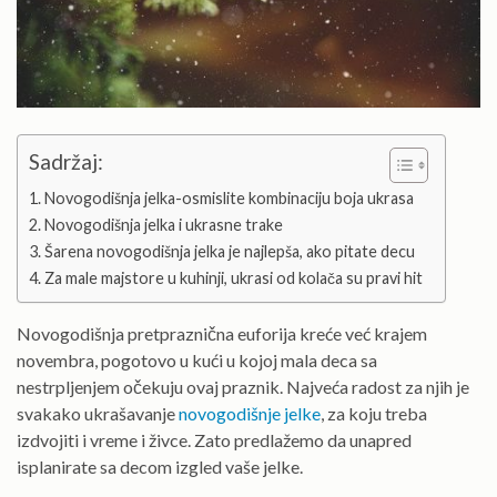
Sadržaj:
Novogodišnja jelka-osmislite kombinaciju boja ukrasa
Novogodišnja jelka i ukrasne trake
Šarena novogodišnja jelka je najlepša, ako pitate decu
Za male majstore u kuhinji, ukrasi od kolača su pravi hit
Novogodišnja pretpraznična euforija kreće već krajem
novembra, pogotovo u kući u kojoj mala deca sa
nestrpljenjem očekuju ovaj praznik. Najveća radost za njih je
svakako ukrašavanje
novogodišnje jelke
, za koju treba
izdvojiti i vreme i živce. Zato predlažemo da unapred
isplanirate sa decom izgled vaše jelke.