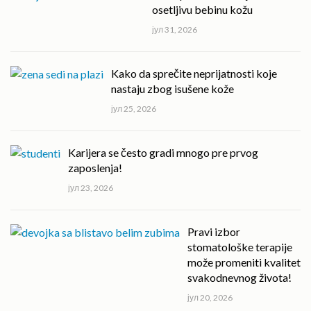
osetljivu bebinu kožu
јул 31, 2026
Kako da sprečite neprijatnosti koje
nastaju zbog isušene kože
јул 25, 2026
Karijera se često gradi mnogo pre prvog
zaposlenja!
јул 23, 2026
Pravi izbor
stomatološke terapije
može promeniti kvalitet
svakodnevnog života!
јул 20, 2026