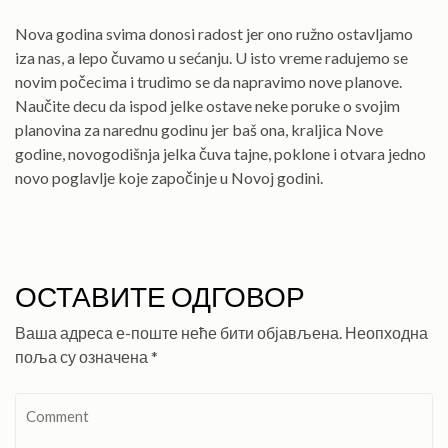
Nova godina svima donosi radost jer ono ružno ostavljamo
iza nas, a lepo čuvamo u sećanju. U isto vreme radujemo se
novim počecima i trudimo se da napravimo nove planove.
Naučite decu da ispod jelke ostave neke poruke o svojim
planovina za narednu godinu jer baš ona, kraljica Nove
godine, novogodišnja jelka čuva tajne, poklone i otvara jedno
novo poglavlje koje započinje u Novoj godini.
ОСТАВИТЕ ОДГОВОР
Ваша адреса е-поште неће бити објављена.
Неопходна
поља су означена
*
Comment