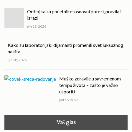
Odbojka za početnike: osnovni potezi, pravila i
izrazi
јул 19, 2026
Kako su laboratorijski dijamanti promenili svet luksuznog
nakita
јул 18, 2026
Muško zdravlje u savremenom
tempu života – zašto je važno
usporiti
јул 16, 2026
Vaš glas