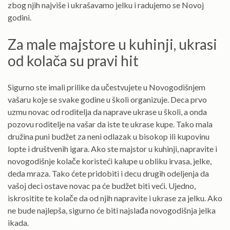
zbog njih najviše i ukrašavamo jelku i radujemo se Novoj
godini.
Za male majstore u kuhinji, ukrasi
od kolača su pravi hit
Sigurno ste imali prilike da učestvujete u Novogodišnjem
vašaru koje se svake godine u školi organizuje. Deca prvo
uzmu novac od roditelja da naprave ukrase u školi, a onda
pozovu roditelje na vašar da iste te ukrase kupe. Tako mala
družina puni budžet za neni odlazak u bisokop ili kupovinu
lopte i društvenih igara. Ako ste majstor u kuhinji, napravite i
novogodišnje kolače koristeći kalupe u obliku irvasa, jelke,
deda mraza. Tako ćete pridobiti i decu drugih odeljenja da
vašoj deci ostave novac pa će budžet biti veći. Ujedno,
iskrositite te kolače da od njih napravite i ukrase za jelku. Ako
ne bude najlepša, sigurno će biti najslađa novogodišnja jelka
ikada.