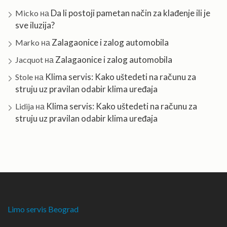
Da li postoji pametan način za klađenje ili je
Micko
на
sve iluzija?
Zalagaonice i zalog automobila
Marko
на
Zalagaonice i zalog automobila
Jacquot
на
Klima servis: Kako uštedeti na računu za
Stole
на
struju uz pravilan odabir klima uređaja
Klima servis: Kako uštedeti na računu za
Lidija
на
struju uz pravilan odabir klima uređaja
Limo servis Beograd