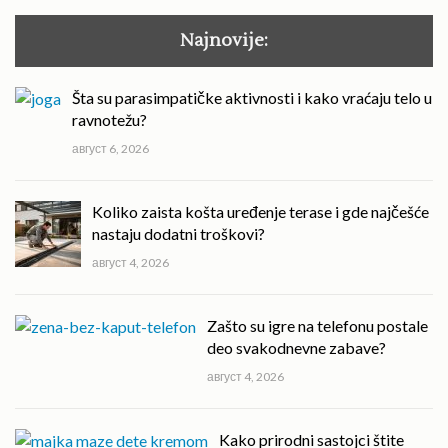
Najnovije:
Šta su parasimpatičke aktivnosti i kako vraćaju telo u
ravnotežu?
август 6, 2026
Koliko zaista košta uređenje terase i gde najčešće
nastaju dodatni troškovi?
август 4, 2026
Zašto su igre na telefonu postale
deo svakodnevne zabave?
август 4, 2026
Kako prirodni sastojci štite