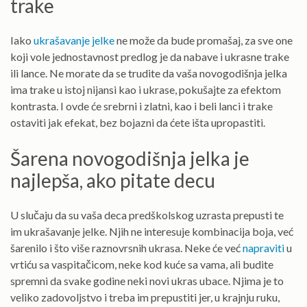
trake
Iako
ukrašavanje jelke
ne može da bude promašaj, za sve one
koji vole jednostavnost predlog je da nabave i ukrasne trake
ili lance. Ne morate da se trudite da vaša novogodišnja jelka
ima trake u istoj nijansi kao i ukrase, pokušajte za efektom
kontrasta. I ovde će srebrni i zlatni, kao i beli lanci i trake
ostaviti jak efekat, bez bojazni da ćete išta upropastiti.
Šarena novogodišnja jelka je
najlepša, ako pitate decu
U slučaju da su vaša deca predškolskog uzrasta prepusti te
im ukrašavanje jelke. Njih ne interesuje kombinacija boja, već
šarenilo i što više raznovrsnih ukrasa. Neke će već
napraviti
u
vrtiću sa vaspitačicom, neke kod kuće sa vama, ali budite
spremni da svake godine neki novi ukras ubace. Njima je to
veliko zadovoljstvo i treba im prepustiti jer, u krajnju ruku,