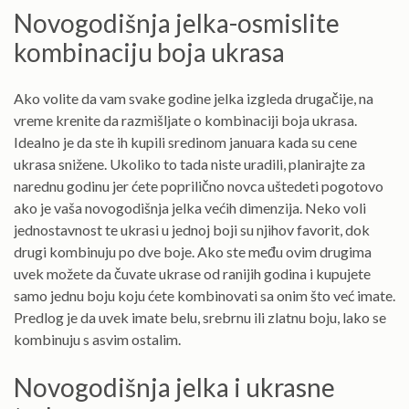
Novogodišnja jelka-osmislite
kombinaciju boja ukrasa
Ako volite da vam svake godine jelka izgleda drugačije, na
vreme krenite da razmišljate o kombinaciji boja ukrasa.
Idealno je da ste ih kupili sredinom januara kada su cene
ukrasa snižene. Ukoliko to tada niste uradili, planirajte za
narednu godinu jer ćete poprilično novca uštedeti pogotovo
ako je vaša novogodišnja jelka većih dimenzija. Neko voli
jednostavnost te ukrasi u jednoj boji su njihov favorit, dok
drugi kombinuju po dve boje. Ako ste među ovim drugima
uvek možete da čuvate ukrase od ranijih godina i kupujete
samo jednu boju koju ćete kombinovati sa onim što već imate.
Predlog je da uvek imate belu, srebrnu ili zlatnu boju, lako se
kombinuju s asvim ostalim.
Novogodišnja jelka i ukrasne