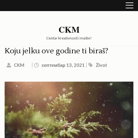
Skip
to
content
(Press
CKM
Enter)
Centar kreativnosti i mašte!
Koju jelku ove godine ti biraš?
CKM
септембар 13, 2021
Život