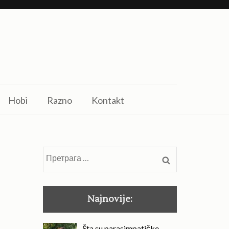
Hobi
Razno
Kontakt
Претрага
за:
Najnovije:
Šta su parasimpatičke