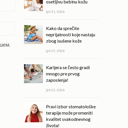
osetljivu bebinu kožu
јул 31, 2026
Kako da sprečite
neprijatnosti koje nastaju
zbog isušene kože
ишем.
јул 25, 2026
Karijera se često gradi
mnogo pre prvog
zaposlenja!
јул 23, 2026
Pravi izbor stomatološke
terapije može promeniti
kvalitet svakodnevnog
života!