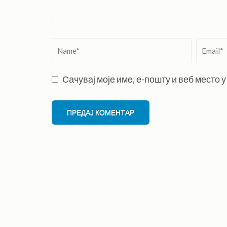
Name
*
Email
*
Сачувај моје име, е-пошту и веб место