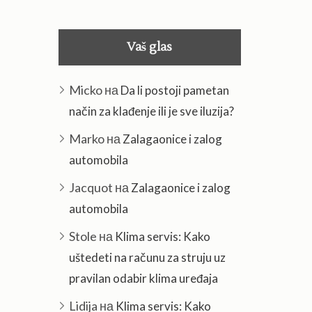
Vaš glas
Micko
на
Da li postoji pametan
način za klađenje ili je sve iluzija?
Marko
на
Zalagaonice i zalog
automobila
Jacquot
на
Zalagaonice i zalog
automobila
Stole
на
Klima servis: Kako
uštedeti na računu za struju uz
pravilan odabir klima uređaja
Lidija
на
Klima servis: Kako