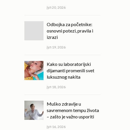
јул 20, 2026
Odbojka za početnike:
osnovni potezi, pravila i
izrazi
јул 19, 2026
Kako su laboratorijski
dijamanti promenili svet
luksuznog nakita
јул 18, 2026
Muško zdravlje u
savremenom tempu života
– zašto je važno usporiti
јул 16, 2026