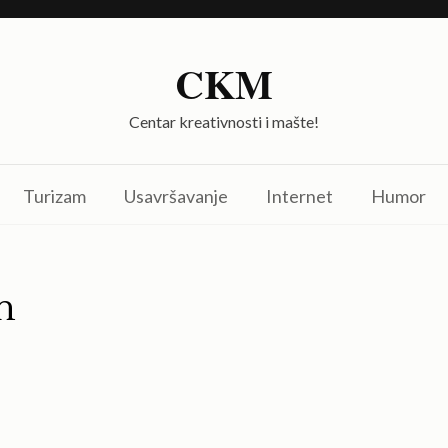
CKM
Centar kreativnosti i mašte!
Turizam
Usavršavanje
Internet
Humor
n