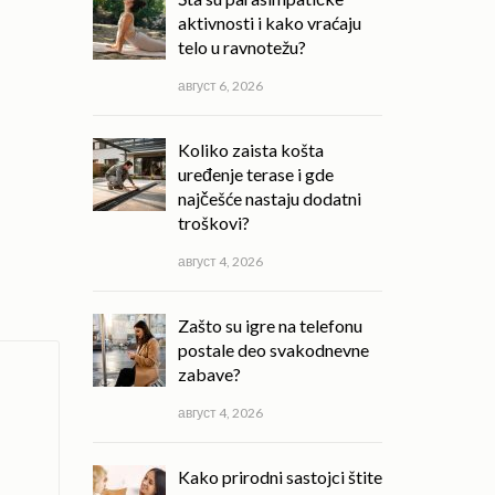
aktivnosti i kako vraćaju
telo u ravnotežu?
август 6, 2026
Koliko zaista košta
uređenje terase i gde
najčešće nastaju dodatni
troškovi?
август 4, 2026
Zašto su igre na telefonu
postale deo svakodnevne
zabave?
август 4, 2026
Kako prirodni sastojci štite