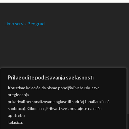
Limo servis Beograd
Prilagodite podešavanja saglasnosti
Koristimo kolačiće da bismo poboljšali vaše iskustvo
pregledanja,
prikazivali personalizovane oglase ili sadržaj i analizirali naš
saobraćaj. Klikom na „Prihvati sve“, pristajete na našu
upotrebu
kolačića.
Copyright © 2026
CKM
| Rara Journal by:
Rara Theme
|