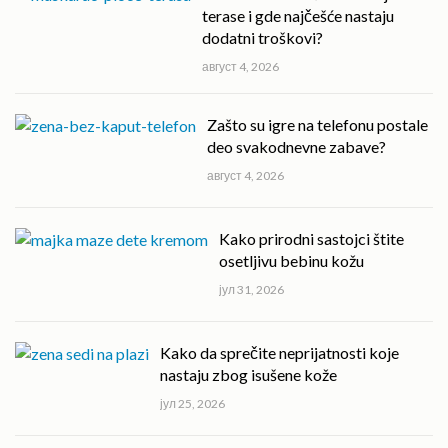
terase i gde najčešće nastaju
dodatni troškovi?
август 4, 2026
Zašto su igre na telefonu postale
deo svakodnevne zabave?
август 4, 2026
Kako prirodni sastojci štite
osetljivu bebinu kožu
јул 31, 2026
Kako da sprečite neprijatnosti koje
nastaju zbog isušene kože
јул 25, 2026