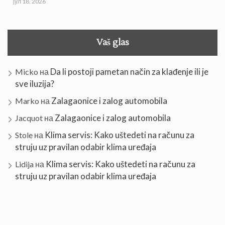
јул 18, 2026
Vaš glas
Da li postoji pametan način za klađenje ili je
Micko
на
sve iluzija?
Zalagaonice i zalog automobila
Marko
на
Zalagaonice i zalog automobila
Jacquot
на
Klima servis: Kako uštedeti na računu za
Stole
на
struju uz pravilan odabir klima uređaja
Klima servis: Kako uštedeti na računu za
Lidija
на
struju uz pravilan odabir klima uređaja