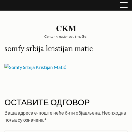
Skip
to
content
(Press
CKM
Enter)
Centar kreativnosti i mašte!
somfy srbija kristijan matic
ОСТАВИТЕ ОДГОВОР
Ваша адреса е-поште неће бити објављена.
Неопходна
поља су означена
*