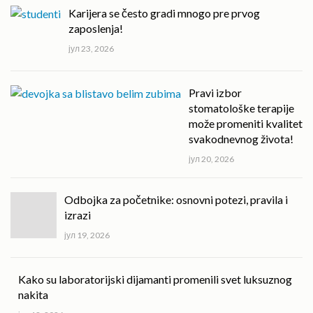
Karijera se često gradi mnogo pre prvog
zaposlenja!
јул 23, 2026
Pravi izbor
stomatološke terapije
može promeniti kvalitet
svakodnevnog života!
јул 20, 2026
Odbojka za početnike: osnovni potezi, pravila i
izrazi
јул 19, 2026
Kako su laboratorijski dijamanti promenili svet luksuznog
nakita