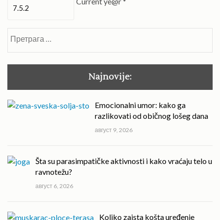
Current ye@r
*
Претрага
за:
Najnovije:
Emocionalni umor: kako ga
razlikovati od običnog lošeg dana
август 9, 2026
Šta su parasimpatičke aktivnosti i kako vraćaju telo u
ravnotežu?
август 6, 2026
Koliko zaista košta uređenje