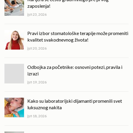
zaposlenja!
јул 23, 2026
Pravi izbor stomatološke terapije može promeniti
kvalitet svakodnevnog života!
јул 20, 2026
Odbojka za početnike: osnovni potezi, pravila i
izrazi
јул 19, 2026
Kako su laboratorijski dijamanti promenili svet
luksuznog nakita
јул 18, 2026