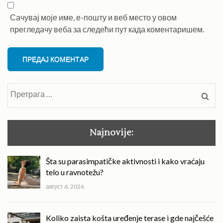
Сачувај моје име, е-пошту и веб место у овом
прегледачу веба за следећи пут када коментаришем.
Претрага
за:
Najnovije:
Šta su parasimpatičke aktivnosti i kako vraćaju
telo u ravnotežu?
август 6, 2026
Koliko zaista košta uređenje terase i gde najčešće