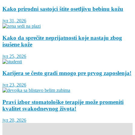
Kako prirodni sastojci štite osetljivu bebinu kožu
јул 31, 2026
Kako da sprečite neprijatnosti koje nastaju zbog
isušene kože
јул 25, 2026
Karijera se često gradi mnogo pre prvog zaposlenja!
јул 23, 2026
Pravi izbor stomatološke terapije može promeniti
kvalitet svakodnevnog života!
јул 20, 2026