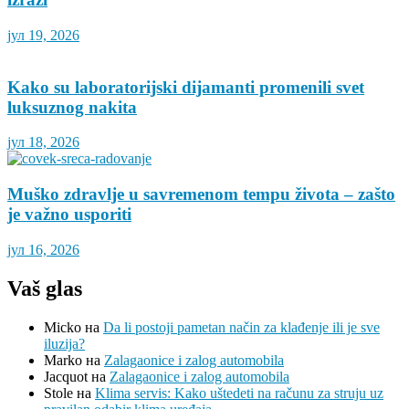
јул 19, 2026
Kako su laboratorijski dijamanti promenili svet
luksuznog nakita
јул 18, 2026
Muško zdravlje u savremenom tempu života – zašto
je važno usporiti
јул 16, 2026
Vaš glas
Micko
на
Da li postoji pametan način za klađenje ili je sve
iluzija?
Marko
на
Zalagaonice i zalog automobila
Jacquot
на
Zalagaonice i zalog automobila
Stole
на
Klima servis: Kako uštedeti na računu za struju uz