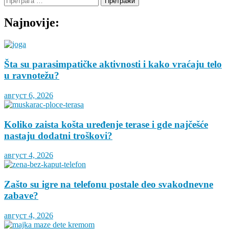
за:
Najnovije:
Šta su parasimpatičke aktivnosti i kako vraćaju telo
u ravnotežu?
август 6, 2026
Koliko zaista košta uređenje terase i gde najčešće
nastaju dodatni troškovi?
август 4, 2026
Zašto su igre na telefonu postale deo svakodnevne
zabave?
август 4, 2026