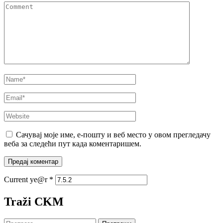
Comment
Name
*
Email
*
Website
Сачувај моје име, е-пошту и веб место у овом прегледачу
веба за следећи пут када коментаришем.
Current ye@r
*
Traži CKM
Претрага