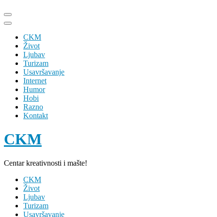
Skip
to
content
CKM
(Press
Život
Enter)
Ljubav
Turizam
Usavršavanje
Internet
Humor
Hobi
Razno
Kontakt
CKM
Centar kreativnosti i mašte!
CKM
Život
Ljubav
Turizam
Usavršavanje