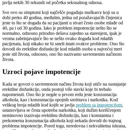
javlja nekih 30 sekundi od početka seksualnog odnosa.
Sve ovo su simptomi koji najčešće pogađaju muškarce koji su u
dobi preko 40 godina, međutim, jedna od poražavajućih činjenica
jeste to što se događa da su pacijanti u stvari često osobe mlađe od
40, pa i od 30 godina. Iako je problem impotencije nešto što se
normalno, odnosno prirodno dešava zajedno sa starenjem, ipak je
veoma zabrinjavajuće što se nešto ovako događa kod mladih
pacijenata, koji nikako ne bi smeli imati ovakve probleme. Ono što
dovodi do erektilne disfunkcije kod mladih osoba u najvećoj meri
jeste stil života, odnosno, ono što nazivamo savremenim načinom
života.
Uzroci pojave impotencije
Kada se govori o savremenom načinu života koji utiče na nastajanje
erektilne disfunkcije, onda postoji više stavki koje bi trebalo
napomenuti. Ono što je negde u prvom redu jeste konzumacija
alkohola, kao i konzumacija opojnih sredstava i narkotika. Kod
velikog broja mladih kod kojih se javlja
problem sa impotencijom
,
ustanovljava se česta upotreba narkotika, koji dužim korišćenjem
neminovno izazivaju erektilnu disfunkciju, kao i konstantna i
prekomerna konzumacija alkohola koji nekada dovodi do trajnog
problema impotencije. Pored toga, neredovna i nekvalitetna ishrana,