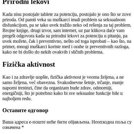
Prirodni lekovi
Kada nisu postojale tablete za potenciju, postojalo je ono što se zove
priroda. Od pamti veka su muškarci imali problem sa seksualnom
disfunkcijom, pa se tako uvek tražilo neko od rešenja za taj problem.
Brojne knjige, drugi izvor, sam internet, uz par klikova daće vam
pregršt odgovora kada su prirodni lekovi za potenciju u pitanju, pa
uvek možete, čak i preventivno, nešto od toga isprobati – kao što, na
primer, mnogi muškarci koriste med i orahe iz preventivnih razloga,
kako ne bi došlo do nekih ovakvih i sličnih problema.
Fizička aktivnost
Kao i za zdravlje uopšte, fizička aktivnost je veoma željena, a ne
samo željena, već obavezna. Svakodnevne šetnje, trčanje, manje
naporni treninzi, čine da organizam bude zdrav, odmorniji,
energičniji, što je potrebno kako bi sve seksualne funkcije bile u
najboljem redu.
Оставите одговор
Ваша адреса е-поште неће бити објављена.
Неопходна поља су
означена
*