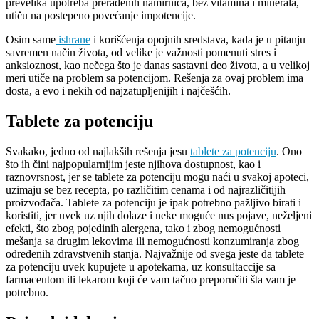
prevelika upotreba prerađenih namirnica, bez vitamina i minerala,
utiču na postepeno povećanje impotencije.
Osim same
ishrane
i korišćenja opojnih sredstava, kada je u pitanju
savremen način života, od velike je važnosti pomenuti stres i
anksioznost, kao nečega što je danas sastavni deo života, a u velikoj
meri utiče na problem sa potencijom. Rešenja za ovaj problem ima
dosta, a evo i nekih od najzatupljenijih i najčešćih.
Tablete za potenciju
Svakako, jedno od najlakših rešenja jesu
tablete za potenciju
. Ono
što ih čini najpopularnijim jeste njihova dostupnost, kao i
raznovrsnost, jer se tablete za potenciju mogu naći u svakoj apoteci,
uzimaju se bez recepta, po različitim cenama i od najrazličitijih
proizvođača. Tablete za potenciju je ipak potrebno pažljivo birati i
koristiti, jer uvek uz njih dolaze i neke moguće nus pojave, neželjeni
efekti, što zbog pojedinih alergena, tako i zbog nemogućnosti
mešanja sa drugim lekovima ili nemogućnosti konzumiranja zbog
određenih zdravstvenih stanja. Najvažnije od svega jeste da tablete
za potenciju uvek kupujete u apotekama, uz konsultaccije sa
farmaceutom ili lekarom koji će vam tačno preporučiti šta vam je
potrebno.