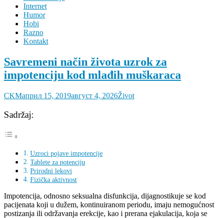
Internet
Humor
Hobi
Razno
Kontakt
Savremeni način života uzrok za
impotenciju kod mlađih muškaraca
CKM
април 15, 2019
август 4, 2026
Život
Sadržaj:
Uzroci pojave impotencije
Tablete za potenciju
Prirodni lekovi
Fizička aktivnost
Impotencija, odnosno seksualna disfunkcija, dijagnostikuje se kod
pacijenata koji u dužem, kontinuiranom periodu, imaju nemogućnost
postizanja ili održavanja erekcije, kao i prerana ejakulacija, koja se