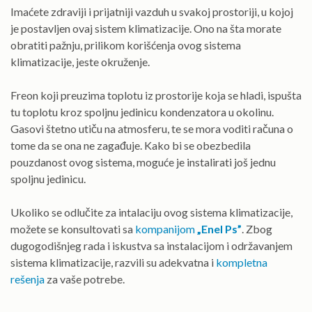
Imaćete zdraviji i prijatniji vazduh u svakoj prostoriji, u kojoj
je postavljen ovaj sistem klimatizacije. Ono na šta morate
obratiti pažnju, prilikom korišćenja ovog sistema
klimatizacije, jeste okruženje.
Freon koji preuzima toplotu iz prostorije koja se hladi, ispušta
tu toplotu kroz spoljnu jedinicu kondenzatora u okolinu.
Gasovi štetno utiču na atmosferu, te se mora voditi računa o
tome da se ona ne zagađuje. Kako bi se obezbedila
pouzdanost ovog sistema, moguće je instalirati još jednu
spoljnu jedinicu.
Ukoliko se odlučite za intalaciju ovog sistema klimatizacije,
možete se konsultovati sa
kompanijom
„Enel Ps
”
. Zbog
dugogodišnjeg rada i iskustva sa instalacijom i održavanjem
sistema klimatizacije, razvili su adekvatna i
kompletna
rešenja
za vaše potrebe.