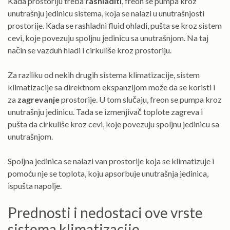
Kada prostoriju treba
rashladiti
, freon se pumpa kroz
unutrašnju jedinicu sistema, koja se nalazi u unutrašnjosti
prostorije. Kada se rashladni fluid ohladi, pušta se kroz sistem
cevi, koje povezuju spoljnu jedinicu sa unutrašnjom. Na taj
način se vazduh hladi i cirkuliše kroz prostoriju.
Za razliku od nekih drugih sistema klimatizacije, sistem
klimatizacije sa direktnom ekspanzijom može da se koristi i
za
zagrevanje
prostorije. U tom slučaju, freon se pumpa kroz
unutrašnju jedinicu. Tada se izmenjivač toplote zagreva i
pušta da cirkuliše kroz cevi, koje povezuju spoljnu jedinicu sa
unutrašnjom.
Spoljna jedinica se nalazi van prostorije koja se klimatizuje i
pomoću nje se toplota, koju apsorbuje unutrašnja jedinica,
ispušta napolje.
Prednosti i nedostaci ove vrste
sistema klimatizacije