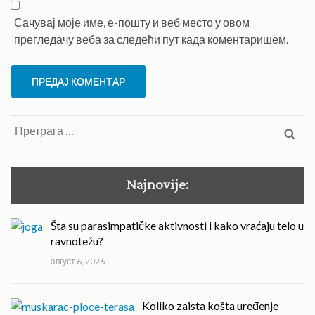
Сачувај моје име, е-пошту и веб место у овом
прегледачу веба за следећи пут када коментаришем.
Претрага
за:
Najnovije:
Šta su parasimpatičke aktivnosti i kako vraćaju telo u
ravnotežu?
август 6, 2026
Koliko zaista košta uređenje