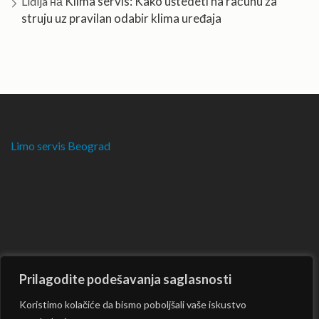
Klima servis: Kako uštedeti na računu za
Lidija
на
struju uz pravilan odabir klima uređaja
Limo servis Beograd
Prilagodite podešavanja saglasnosti
Koristimo kolačiće da bismo poboljšali vaše iskustvo