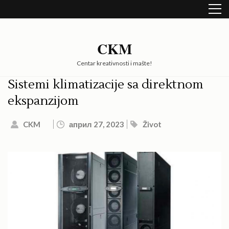
Skip
to
content
(Press
CKM
Enter)
Centar kreativnosti i mašte!
Sistemi klimatizacije sa direktnom
ekspanzijom
CKM
април 27, 2023
Život