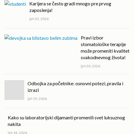
Karijera se često gradi mnogo pre prvog
zaposlenja!
јул 23, 2026
Pravi izbor
stomatološke terapije
može promeniti kvalitet
svakodnevnog života!
јул 20, 2026
Odbojka za početnike: osnovni potezi, pravila i
izrazi
јул 19, 2026
Kako su laboratorijski dijamanti promenili svet luksuznog
nakita
јул 18, 2026