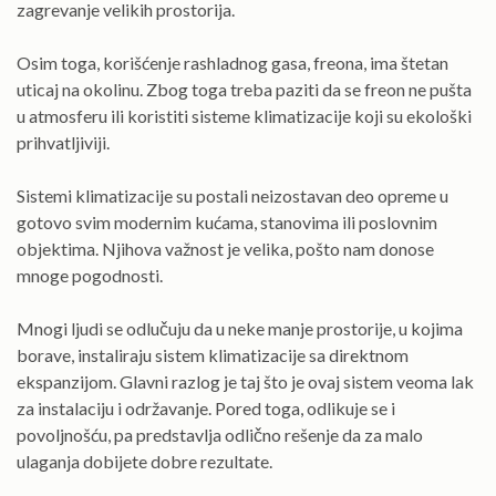
zagrevanje velikih prostorija.
Osim toga, korišćenje rashladnog gasa, freona, ima štetan
uticaj na okolinu. Zbog toga treba paziti da se freon ne pušta
u atmosferu ili koristiti sisteme klimatizacije koji su ekološki
prihvatljiviji.
Sistemi klimatizacije su postali neizostavan deo opreme u
gotovo svim modernim kućama, stanovima ili poslovnim
objektima. Njihova važnost je velika, pošto nam donose
mnoge pogodnosti.
Mnogi ljudi se odlučuju da u neke manje prostorije, u kojima
borave, instaliraju sistem klimatizacije sa direktnom
ekspanzijom. Glavni razlog je taj što je ovaj sistem veoma lak
za instalaciju i održavanje. Pored toga, odlikuje se i
povoljnošću, pa predstavlja odlično rešenje da za malo
ulaganja dobijete dobre rezultate.