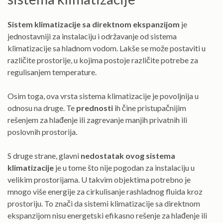
Sistem klimatizacije sa direktnom ekspanzijom
je
jednostavniji za instalaciju i održavanje od sistema
klimatizacije sa hladnom vodom. Lakše se može postaviti u
različite prostorije, u kojima postoje različite potrebe za
regulisanjem temperature.
Osim toga, ova vrsta sistema klimatizacije je povoljnija u
odnosu na druge. Te
prednosti
ih čine pristupačnijim
rešenjem za hlađenje ili zagrevanje manjih privatnih ili
poslovnih prostorija.
S druge strane, glavni
nedostatak ovog sistema
klimatizacije
je u tome što nije pogodan za instalaciju u
velikim prostorijama. U takvim objektima potrebno je
mnogo više energije za cirkulisanje rashladnog fluida kroz
prostoriju. To znači da sistemi klimatizacije sa direktnom
ekspanzijom nisu energetski efikasno rešenje za hlađenje ili