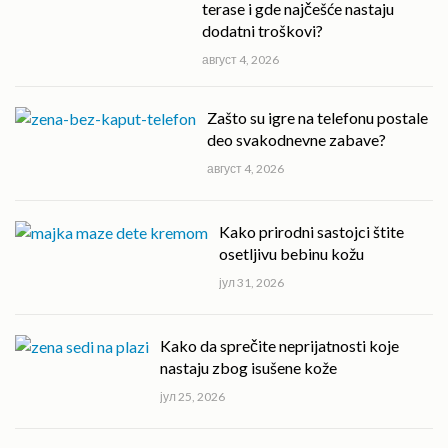
terase i gde najčešće nastaju
dodatni troškovi?
август 4, 2026
Zašto su igre na telefonu postale
deo svakodnevne zabave?
август 4, 2026
Kako prirodni sastojci štite
osetljivu bebinu kožu
јул 31, 2026
Kako da sprečite neprijatnosti koje
nastaju zbog isušene kože
јул 25, 2026