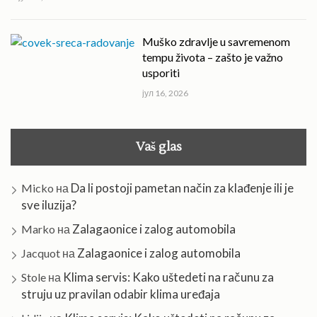
Muško zdravlje u savremenom
tempu života – zašto je važno
usporiti
јул 16, 2026
Vaš glas
Da li postoji pametan način za klađenje ili je
Micko
на
sve iluzija?
Zalagaonice i zalog automobila
Marko
на
Zalagaonice i zalog automobila
Jacquot
на
Klima servis: Kako uštedeti na računu za
Stole
на
struju uz pravilan odabir klima uređaja