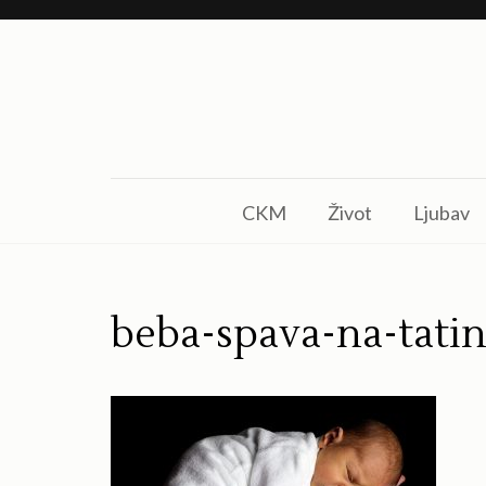
Skip
to
content
(Press
Enter)
CKM
Život
Ljubav
beba-spava-na-tatin