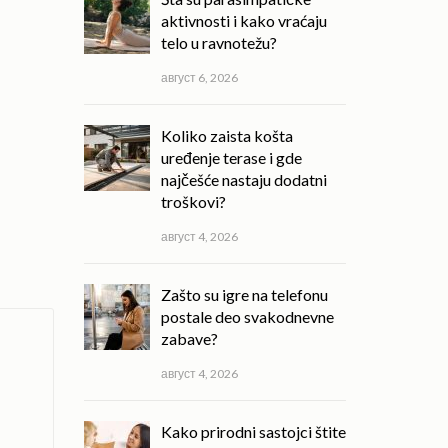
aktivnosti i kako vraćaju
telo u ravnotežu?
август 6, 2026
Koliko zaista košta
uređenje terase i gde
najčešće nastaju dodatni
troškovi?
август 4, 2026
Zašto su igre na telefonu
postale deo svakodnevne
zabave?
август 4, 2026
Kako prirodni sastojci štite