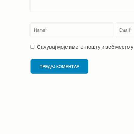
Name
*
Email
*
Сачувај моје име, е-пошту и веб место