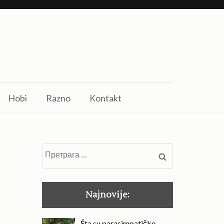
Hobi
Razno
Kontakt
Претрага
за:
Najnovije:
Šta su parasimpatičke