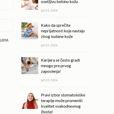
osetljivu bebinu kožu
јул 31, 2026
Kako da sprečite
neprijatnosti koje nastaju
zbog isušene kože
ишем.
јул 25, 2026
Karijera se često gradi
mnogo pre prvog
zaposlenja!
јул 23, 2026
Pravi izbor stomatološke
terapije može promeniti
kvalitet svakodnevnog
života!