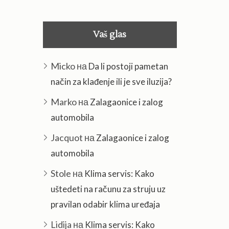
Vaš glas
Micko
на
Da li postoji pametan
način za klađenje ili je sve iluzija?
Marko
на
Zalagaonice i zalog
automobila
Jacquot
на
Zalagaonice i zalog
automobila
Stole
на
Klima servis: Kako
uštedeti na računu za struju uz
pravilan odabir klima uređaja
Lidija
на
Klima servis: Kako