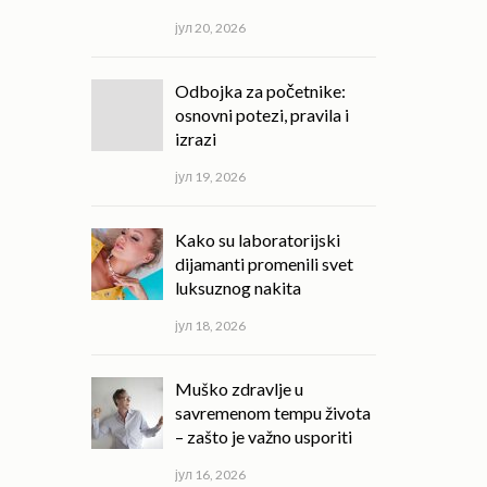
јул 20, 2026
Odbojka za početnike:
osnovni potezi, pravila i
izrazi
јул 19, 2026
Kako su laboratorijski
dijamanti promenili svet
luksuznog nakita
јул 18, 2026
Muško zdravlje u
savremenom tempu života
– zašto je važno usporiti
јул 16, 2026