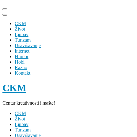
Skip
to
content
CKM
(Press
Život
Enter)
Ljubav
Turizam
Usavršavanje
Internet
Humor
Hobi
Razno
Kontakt
CKM
Centar kreativnosti i mašte!
CKM
Život
Ljubav
Turizam
Usavršavanje