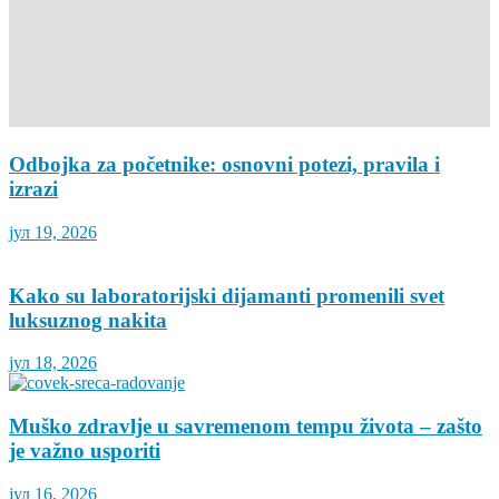
Odbojka za početnike: osnovni potezi, pravila i
izrazi
јул 19, 2026
Kako su laboratorijski dijamanti promenili svet
luksuznog nakita
јул 18, 2026
Muško zdravlje u savremenom tempu života – zašto
je važno usporiti
јул 16, 2026