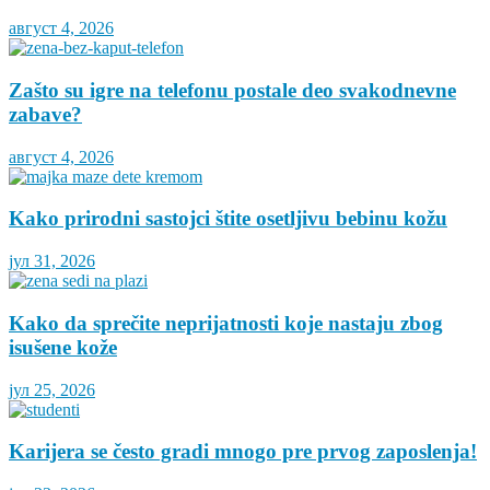
август 4, 2026
Zašto su igre na telefonu postale deo svakodnevne
zabave?
август 4, 2026
Kako prirodni sastojci štite osetljivu bebinu kožu
јул 31, 2026
Kako da sprečite neprijatnosti koje nastaju zbog
isušene kože
јул 25, 2026
Karijera se često gradi mnogo pre prvog zaposlenja!