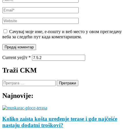
Email
*
Website
Сачувај моје име, е-пошту и веб место у овом прегледачу
веба за следећи пут када коментаришем.
Current ye@r
*
Traži CKM
Претрага
за:
Najnovije:
Koliko zaista košta uređenje terase i gde najčešće
nastaju dodatni troškovi?