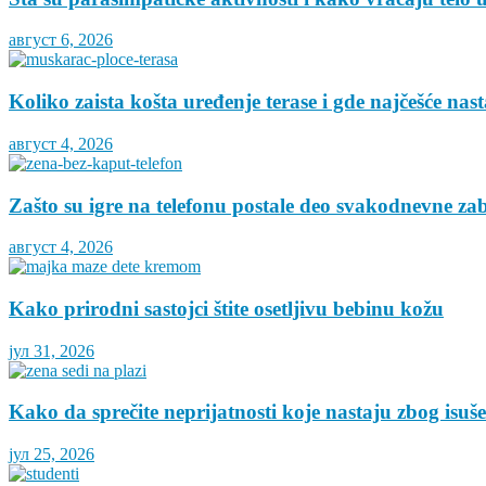
август 6, 2026
Koliko zaista košta uređenje terase i gde najčešće nas
август 4, 2026
Zašto su igre na telefonu postale deo svakodnevne za
август 4, 2026
Kako prirodni sastojci štite osetljivu bebinu kožu
јул 31, 2026
Kako da sprečite neprijatnosti koje nastaju zbog isuš
јул 25, 2026