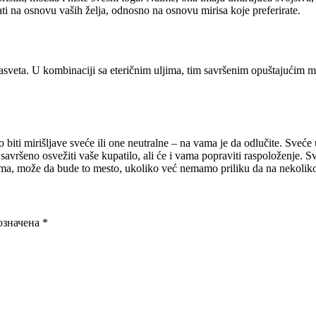
rati na osnovu vaših želja, odnosno na osnovu mirisa koje preferirate.
sveta. U kombinaciji sa eteričnim uljima, tim savršenim opuštajućim mi
to biti mirišljave sveće ili one neutralne – na vama je da odlučite. Sveć
 savršeno osvežiti vaše kupatilo, ali će i vama popraviti raspoloženje.
ima, može da bude to mesto, ukoliko već nemamo priliku da na nekolik
означена
*