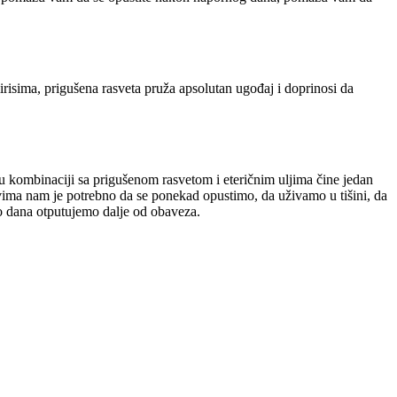
risima, prigušena rasveta pruža apsolutan ugođaj i doprinosi da
e u kombinaciji sa prigušenom rasvetom i eteričnim uljima čine jedan
 Svima nam je potrebno da se ponekad opustimo, da uživamo u tišini, da
o dana otputujemo dalje od obaveza.