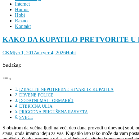
Internet
Humor
Hobi
Razno
Kontakt
KAKO DA KUPATILO PRETVORITE U
CKM
јул 1, 2017
август 4, 2026
Hobi
Sadržaj:
IZBACITE NEPOTREBNE STVARI IZ KUPATILA
DRVENE POLICE
DODATNI MALI ORMARIĆI
ETERIČNA ULJA
PRIGODNA PRIGUŠENA RASVETA
SVEĆE
S obzirom da većina ljudi najveći deo dana provodi u dnevnoj sobi, on
stana, onda imamo ideju za vas. Kupatilo isto tako može da vam post
opuštaju. Svaka promena prija, a videćete da sitnim izmenama možete