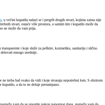
lo
, u većini kupatila nalazi se i pregršt drugih stvari, kojima zaista nije
trebnih stvari, ostaće više prostora, a samim tim i kupatilo može da
rno ne može da vam prija.
ansparente i koje služe za peškire, kozmetiku, sanitariju i slično.
o delovati mnogo urednije.
e ne treba baš svako da vidi i koje stvaraju nepotrebni lom. S obzirom
 kupatilo, a da to ne deluje prenatrpano.
stva, pomažu vam da se opustite nakon napornog dana, pomažu vam da