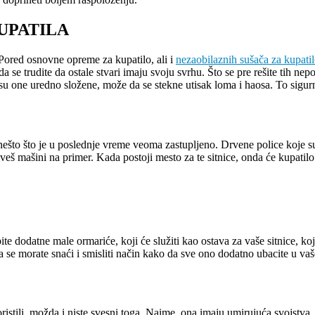
UPATILA
. Pored osnovne opreme za kupatilo, ali i
nezaobilaznih sušača za kupati
se trudite da ostale stvari imaju svoju svrhu. Što se pre rešite tih nepo
 su one uredno složene, može da se stekne utisak loma i haosa. To sigu
što što je u poslednje vreme veoma zastupljeno. Drvene police koje su tr
 veš mašini na primer. Kada postoji mesto za te sitnice, onda će kupatil
dodatne male ormariće, koji će služiti kao ostava za vaše sitnice, koj
se morate snaći i smisliti način kako da sve ono dodatno ubacite u vaše
 koristili, možda i niste svesni toga. Naime, ona imaju umirujuća svoj