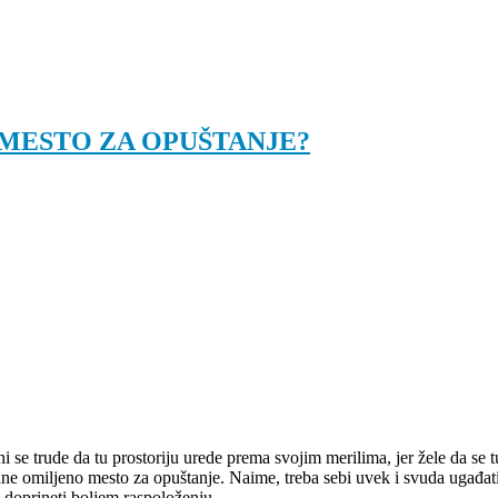
 MESTO ZA OPUŠTANJE?
i se trude da tu prostoriju urede prema svojim merilima, jer žele da se 
ane omiljeno mesto za opuštanje. Naime, treba sebi uvek i svuda ugađa
 doprineti boljem raspoloženju.