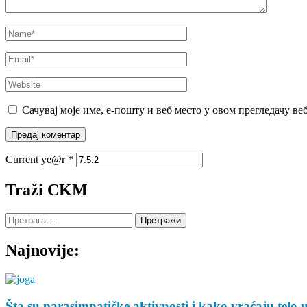
Name
*
Email
*
Website
Сачувај моје име, е-пошту и веб место у овом прегледачу ве
Current ye@r
*
Traži CKM
Претрага
за:
Najnovije:
Šta su parasimpatičke aktivnosti i kako vraćaju telo 