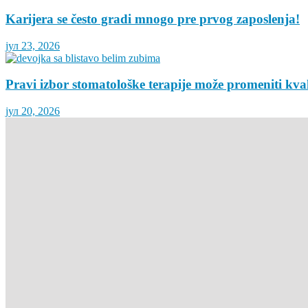
Karijera se često gradi mnogo pre prvog zaposlenja!
јул 23, 2026
Pravi izbor stomatološke terapije može promeniti kva
јул 20, 2026