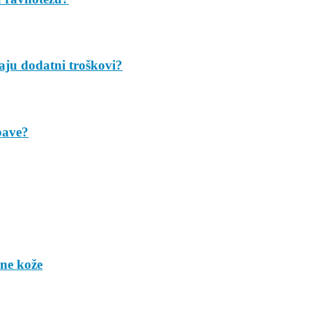
taju dodatni troškovi?
bave?
ene kože