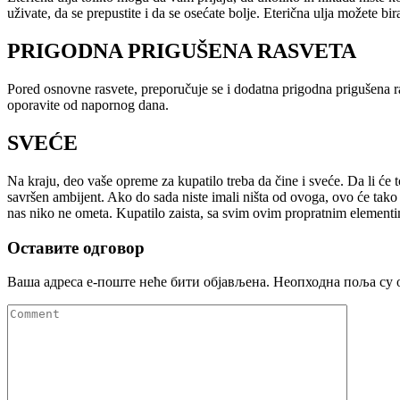
uživate, da se prepustite i da se osećate bolje. Eterična ulja možete bi
PRIGODNA PRIGUŠENA RASVETA
Pored osnovne rasvete, preporučuje se i dodatna prigodna prigušena ra
oporavite od napornog dana.
SVEĆE
Na kraju, deo vaše opreme za kupatilo treba da čine i sveće. Da li će 
savršen ambijent. Ako do sada niste imali ništa od ovoga, ovo će tako
nas niko ne ometa. Kupatilo zaista, sa svim ovim propratnim element
Оставите одговор
Ваша адреса е-поште неће бити објављена.
Неопходна поља су 
Comment