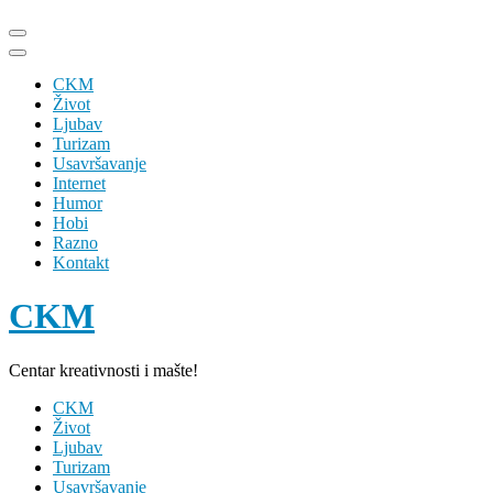
Skip
to
content
CKM
(Press
Život
Enter)
Ljubav
Turizam
Usavršavanje
Internet
Humor
Hobi
Razno
Kontakt
CKM
Centar kreativnosti i mašte!
CKM
Život
Ljubav
Turizam
Usavršavanje