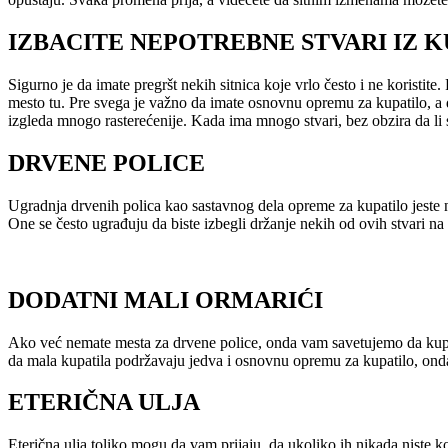
IZBACITE NEPOTREBNE STVARI IZ K
Sigurno je da imate pregršt nekih sitnica koje vrlo često i ne koristite
mesto tu. Pre svega je važno da imate osnovnu opremu za kupatilo, a da 
izgleda mnogo rasterećenije. Kada ima mnogo stvari, bez obzira da li
DRVENE POLICE
Ugradnja drvenih polica kao sastavnog dela opreme za kupatilo jeste ne
One se često ugrađuju da biste izbegli držanje nekih od ovih stvari na
DODATNI MALI ORMARIĆI
Ako već nemate mesta za drvene police, onda vam savetujemo da kupite 
da mala kupatila podržavaju jedva i osnovnu opremu za kupatilo, onda 
ETERIČNA ULJA
Eterična ulja toliko mogu da vam prijaju, da ukoliko ih nikada niste