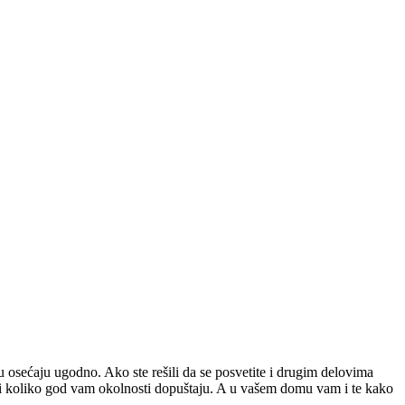
tu osećaju ugodno.
Ako ste rešili da se posvetite i drugim delovima
ti koliko god vam okolnosti dopuštaju. A u vašem domu vam i te kako