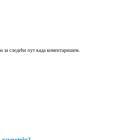
ба за следећи пут када коментаришем.
u ravnotežu?