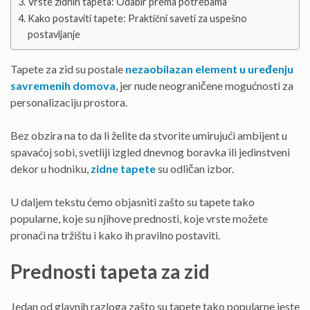
Vrste zidnih tapeta: Odabir prema potrebama
Kako postaviti tapete: Praktični saveti za uspešno
postavljanje
Tapete za zid su postale
nezaobilazan element u uređenju
savremenih domova
, jer nude neograničene mogućnosti za
personalizaciju prostora.
Bez obzira na to da li želite da stvorite umirujući ambijent u
spavaćoj sobi, svetliji izgled dnevnog boravka ili jedinstveni
dekor u hodniku,
zidne tapete
su odličan izbor.
U daljem tekstu ćemo objasniti zašto su tapete tako
popularne, koje su njihove prednosti, koje vrste možete
pronaći na tržištu i kako ih pravilno postaviti.
Prednosti tapeta za zid
Jedan od glavnih razloga zašto su tapete tako popularne jeste