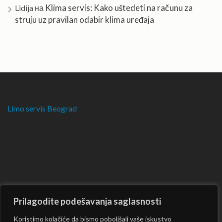
Klima servis: Kako uštedeti na računu za
Lidija
на
struju uz pravilan odabir klima uređaja
Limo servis Beograd
Prilagodite podešavanja saglasnosti
Koristimo kolačiće da bismo poboljšali vaše iskustvo