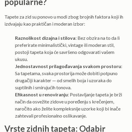
popularne?
Tapete za zid su ponovo u modi zbog brojnih faktora koji ih
izdvajaju kao praktičan i moderan izbor:
Raznolikost dizajna i stilova
: Bez obzira na to da li
preferirate minimalistički, vintage ili moderan stil,
postoji tapeta koja će savršeno odgovarati vašem
ukusu.
Jednostavnost prilagođavanja svakom prostoru
:
Sa tapetama, svaka prostorija može dobiti potpuno
drugačiji karakter — od smelih boja i uzoraka do
suptilnih i smirujućih tonova.
Efikasnost u renoviranju
: Postavljanje tapeta je brži
način da osvežite zidove u poređenju s krečenjem,
naročito ako želite kompleksnije uzorke koji bi inače
zahtevali profesionalno oslikavanje.
Vrste zidnih tapeta: Odabir