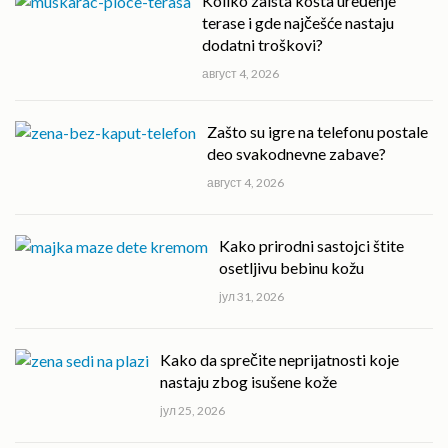
Koliko zaista košta uređenje
terase i gde najčešće nastaju
dodatni troškovi?
август 4, 2026
Zašto su igre na telefonu postale
deo svakodnevne zabave?
август 4, 2026
Kako prirodni sastojci štite
osetljivu bebinu kožu
јул 31, 2026
Kako da sprečite neprijatnosti koje
nastaju zbog isušene kože
јул 25, 2026