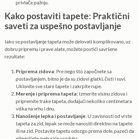
privlače pažnju.
Kako postaviti tapete: Praktični
saveti za uspešno postavljanje
Iako se postavljanje tapeta može delovati komplikovano, uz
dobru pripremu i prave alate, možete postići savršene
rezultate:
Priprema zidova
: Pre nego što započnete sa
postavljanjem, bitno je da su zidovi glatki, čisti i suvi.
Uklonite sve stare tapete i zakrpite rupe.
Merenje i priprema tapeta
: Izmerite visinu zidova i
pripremite trake tapeta, dodajući nekoliko centimetara
viška na vrhu i dnu.
Nanošenje lepka i postavljanje
: U zavisnosti od vrste
tapeta za zid, lepak se može nanositi direktno na tapete
ili na zid. Postavite tapetu odozgo prema dole, pazeći da
eliminišete mehuriće vazduha.