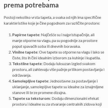
prema potrebama
Postoji nekoliko vrsta tapeta, a svaka od njih ima specifične
karakteristike koje je čine pogodnom za različite prostore:
Papirne tapete
: Najčešće su i najpristupačnije, ali
manje otporne na vlagu, pa su pogodnije za prostore
poput spavaćih soba ili dnevnih boravaka.
Vinilne tapete
: Ove tapete su otporne na vlagu i lako se
čiste, što ih čini idealnim izborom za kuhinje i kupatila.
Tekstilne tapete
: Dodaju luksuzan izgled svakom
prostoru, ali zahtevaju više pažnje prilikom postavljanja i
održavanja.
Samolepljive tapete
: Jednostavne za postavljanje i
uklanjanje, samolepljive tapete su idealne za iznajmljene
stanove ili brze promene dizajna.
Tapete sa teksturom
: Dodaju dimenzionalni efekat
prostoru i idealne su za stvaranje centralnih zidova koji