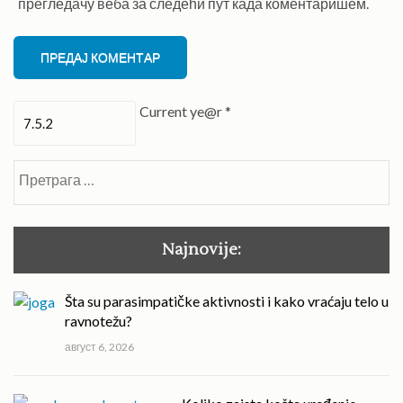
прегледачу веба за следећи пут када коментаришем.
Current ye@r
*
Претрага
за:
Najnovije:
Šta su parasimpatičke aktivnosti i kako vraćaju telo u
ravnotežu?
август 6, 2026