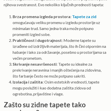
njihova svestranost. Evo nekoliko ključnih prednosti tapeta:
Brza promena izgleda prostora
:
Tapete za zid
omogućavaju veliku promenu u izgledu prostorije uz
minimalan trud. Samo jedna traka može potpuno
promeniti izgled sobe.
Praktičnost i dugotrajnost
: Moderne tapete su
izrađene od izdržljivih materijala, što ih čini otpornim na
habanje i lako za održavanje, posebno u prostorijama sa
većim prometom.
Skrivanje nesavršenosti
: Tapete su idealne za
prekrivanje neravnina i manjih oštećenja na zidovima,
što farbanje često ne može potpuno sakriti.
Izolacija i zaštita
: Osim estetskih vrednosti, tapete
mogu poslužiti i kao dodatna zaštita zidova od
ogrebotina, prljavštine i vlage.
Zašto su zidne tapete tako