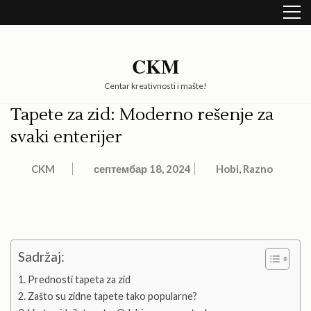
Skip
to
content
(Press
CKM
Enter)
Centar kreativnosti i mašte!
Tapete za zid: Moderno rešenje za
svaki enterijer
CKM
септембар 18, 2024
Hobi
,
Razno
Sadržaj:
Prednosti tapeta za zid
Zašto su zidne tapete tako popularne?