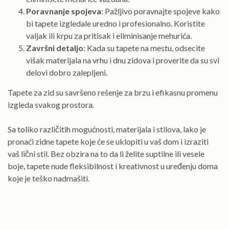
Poravnanje spojeva
: Pažljivo poravnajte spojeve kako
bi tapete izgledale uredno i profesionalno. Koristite
valjak ili krpu za pritisak i eliminisanje mehurića.
Završni detaljo
: Kada su tapete na mestu, odsecite
višak materijala na vrhu i dnu zidova i proverite da su svi
delovi dobro zalepljeni.
Tapete za zid su savršeno rešenje za brzu i efikasnu promenu
izgleda svakog prostora.
Sa toliko različitih mogućnosti, materijala i stilova, lako je
pronaći zidne tapete koje će se uklopiti u vaš dom i izraziti
vaš lični stil. Bez obzira na to da li želite suptilne ili vesele
boje, tapete nude fleksibilnost i kreativnost u uređenju doma
koje je teško nadmašiti.