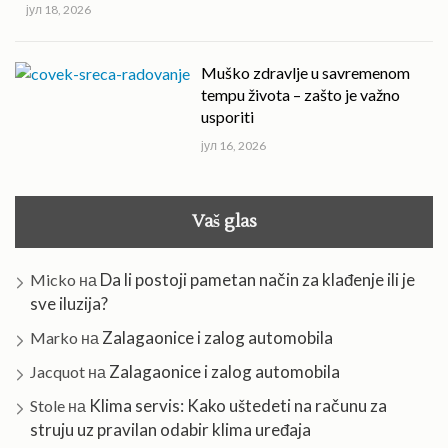
јул 18, 2026
Muško zdravlje u savremenom
tempu života – zašto je važno
usporiti
јул 16, 2026
Vaš glas
Da li postoji pametan način za klađenje ili je
Micko
на
sve iluzija?
Zalagaonice i zalog automobila
Marko
на
Zalagaonice i zalog automobila
Jacquot
на
Klima servis: Kako uštedeti na računu za
Stole
на
struju uz pravilan odabir klima uređaja