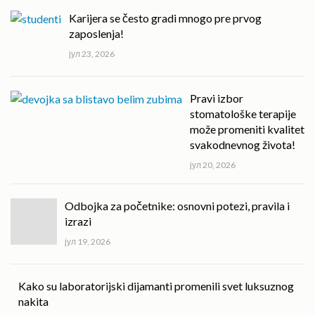
Karijera se često gradi mnogo pre prvog
zaposlenja!
јул 23, 2026
Pravi izbor
stomatološke terapije
može promeniti kvalitet
svakodnevnog života!
јул 20, 2026
Odbojka za početnike: osnovni potezi, pravila i
izrazi
јул 19, 2026
Kako su laboratorijski dijamanti promenili svet luksuznog
nakita