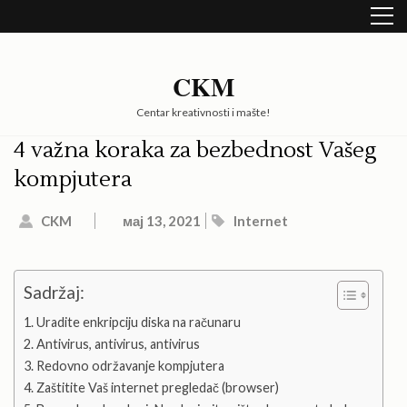
Skip
to
content
(Press
CKM
Enter)
Centar kreativnosti i mašte!
4 važna koraka za bezbednost Vašeg
kompjutera
CKM
мај 13, 2021
Internet
Sadržaj:
Uradite enkripciju diska na računaru
Antivirus, antivirus, antivirus
Redovno održavanje kompjutera
Zaštitite Vaš internet pregledač (browser)