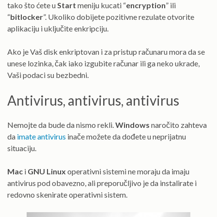
tako što ćete u
Start
meniju kucati “
encryption
” ili
“
bitlocker
”. Ukoliko dobijete pozitivne rezulate otvorite
aplikaciju i uključite enkripciju.
Ako je Vaš disk enkriptovan i za pristup računaru mora da se
unese lozinka, čak iako izgubite računar ili ga neko ukrade,
Vaši podaci su bezbedni.
Antivirus, antivirus, antivirus
Nemojte da bude da nismo rekli.
Windows
naročito zahteva
da
imate antivirus
inače možete da dođete u neprijatnu
situaciju.
Mac
i
GNU Linux
operativni sistemi ne moraju da imaju
antivirus pod obavezno, ali preporučljivo je da instalirate i
redovno skenirate operativni sistem.