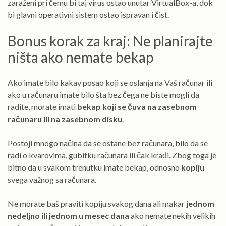
zaraženi pri čemu bi taj virus ostao unutar VirtualBox-a, dok
bi glavni operativni sistem ostao ispravan i čist.
Bonus korak za kraj: Ne planirajte
ništa ako nemate bekap
Ako imate bilo kakav posao koji se oslanja na Vaš računar ili
ako u računaru imate bilo šta bez čega ne biste mogli da
radite, morate imati
bekap koji se čuva na zasebnom
računaru ili na zasebnom disku
.
Postoji mnogo načina da se ostane bez računara, bilo da se
radi o kvarovima, gubitku računara ili čak krađi. Zbog toga je
bitno da u svakom trenutku imate bekap, odnosno
kopiju
svega važnog sa računara.
Ne morate baš praviti kopiju svakog dana ali makar
jednom
nedeljno ili jednom u mesec dana
ako nemate nekih velikih