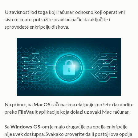
U zavisnosti od toga koji računar, odnosno koji operativni
sistem imate, potražite pravilan način da uključite i
sprovedete enkripciju diskova.
Na primer, na
MacOS
računarima ekripciju možete da uradite
preko
FileVault
aplikacije koja dolazi uz svaki Mac računar.
Sa
Windows OS
-om je malo drugačije pa opcija enkripcije
nije uvek dostupna. Svakako proverite da li postoji ova opcija