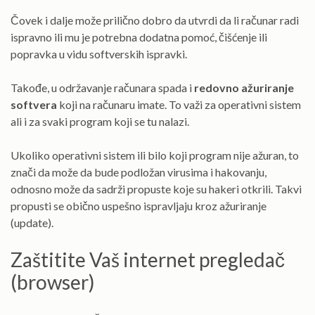
Čovek i dalje može prilično dobro da utvrdi da li računar radi
ispravno ili mu je potrebna dodatna pomoć, čišćenje ili
popravka u vidu softverskih ispravki.
Takođe, u održavanje računara spada i
redovno ažuriranje
softvera
koji na računaru imate. To važi za operativni sistem
ali i za svaki program koji se tu nalazi.
Ukoliko operativni sistem ili bilo koji program nije ažuran, to
znači da može da bude podložan virusima i hakovanju,
odnosno može da sadrži propuste koje su hakeri otkrili. Takvi
propusti se obično uspešno ispravljaju kroz ažuriranje
(update).
Zaštitite Vaš internet pregledač
(browser)