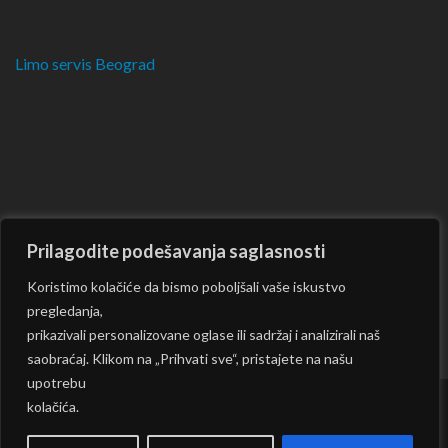
Limo servis Beograd
Prilagodite podešavanja saglasnosti
Koristimo kolačiće da bismo poboljšali vaše iskustvo
pregledanja,
prikazivali personalizovane oglase ili sadržaj i analizirali naš
saobraćaj. Klikom na „Prihvati sve“, pristajete na našu
upotrebu
kolačića.
Copyright © 2026
CKM
| Rara Journal by:
Rara Theme
|