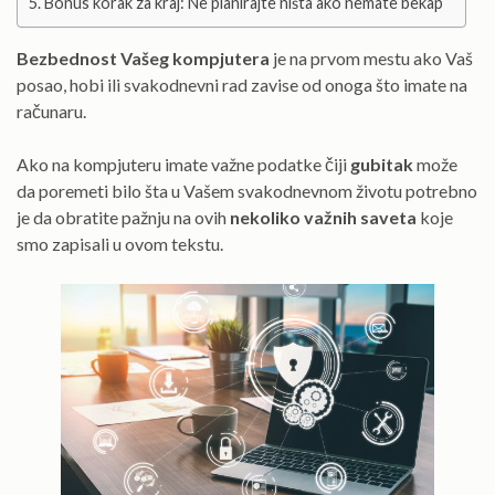
Bonus korak za kraj: Ne planirajte ništa ako nemate bekap
Bezbednost Vašeg kompjutera
je na prvom mestu ako Vaš
posao, hobi ili svakodnevni rad zavise od onoga što imate na
računaru.
Ako na kompjuteru imate važne podatke čiji
gubitak
može
da poremeti bilo šta u Vašem svakodnevnom životu potrebno
je da obratite pažnju na ovih
nekoliko važnih saveta
koje
smo zapisali u ovom tekstu.