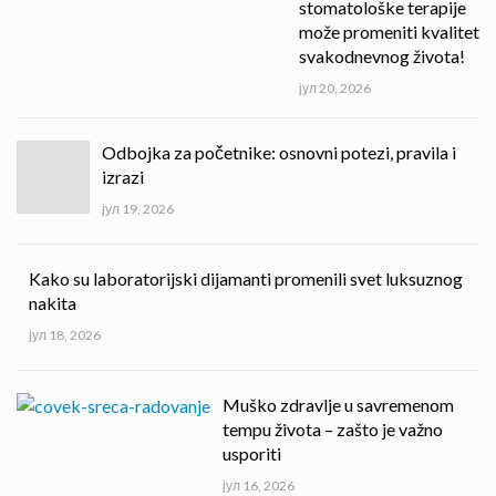
stomatološke terapije
može promeniti kvalitet
svakodnevnog života!
јул 20, 2026
Odbojka za početnike: osnovni potezi, pravila i
izrazi
јул 19, 2026
Kako su laboratorijski dijamanti promenili svet luksuznog
nakita
јул 18, 2026
Muško zdravlje u savremenom
tempu života – zašto je važno
usporiti
јул 16, 2026