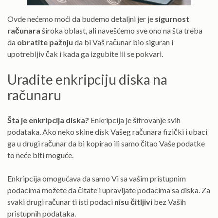
Ovde nećemo moći da budemo detaljni jer je
sigurnost
računara
široka oblast, ali navešćemo sve ono na šta treba
da
obratite pažnju
da bi Vaš računar bio siguran i
upotrebljiv čak i kada ga izgubite ili se pokvari.
Uradite enkripciju diska na
računaru
Šta je enkripcija diska?
Enkripcija je šifrovanje svih
podataka. Ako neko skine disk Vašeg računara fizički i ubaci
ga u drugi računar da bi kopirao ili samo čitao Vaše podatke
to neće biti moguće.
Enkripcija omogućava da samo Vi sa vašim pristupnim
podacima možete da čitate i upravljate podacima sa diska. Za
svaki drugi računar ti isti podaci
nisu čitljivi
bez Vaših
pristupnih podataka.