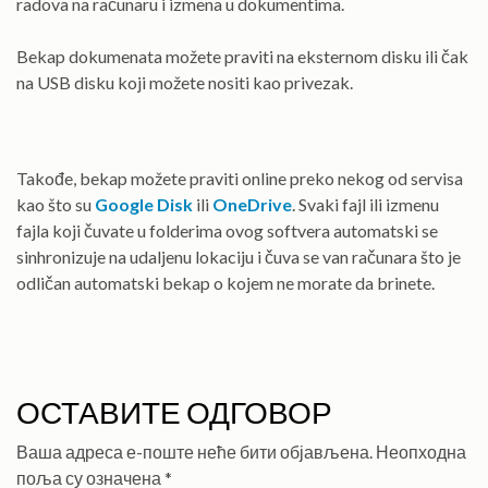
radova na računaru i izmena u dokumentima.
Bekap dokumenata možete praviti na eksternom disku ili čak
na USB disku koji možete nositi kao privezak.
Takođe, bekap možete praviti online preko nekog od servisa
kao što su
Google Disk
ili
OneDrive
. Svaki fajl ili izmenu
fajla koji čuvate u folderima ovog softvera automatski se
sinhronizuje na udaljenu lokaciju i čuva se van računara što je
odličan automatski bekap o kojem ne morate da brinete.
ОСТАВИТЕ ОДГОВОР
Ваша адреса е-поште неће бити објављена.
Неопходна
поља су означена
*