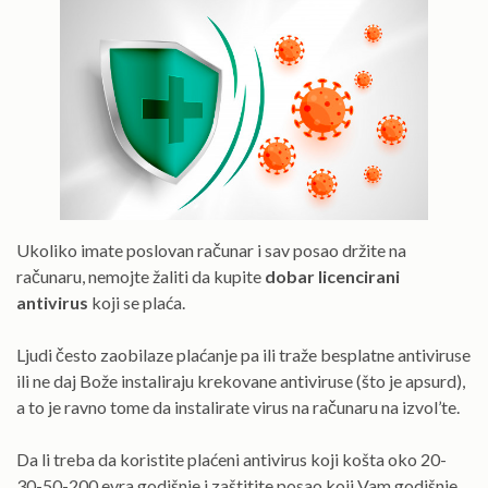
Ukoliko imate poslovan računar i sav posao držite na
računaru, nemojte žaliti da kupite
dobar licencirani
antivirus
koji se plaća.
Ljudi često zaobilaze plaćanje pa ili traže besplatne antiviruse
ili ne daj Bože instaliraju krekovane antiviruse (što je apsurd),
a to je ravno tome da instalirate virus na računaru na izvol’te.
Da li treba da koristite plaćeni antivirus koji košta oko 20-
30-50-200 evra godišnje i zaštitite posao koji Vam godišnje