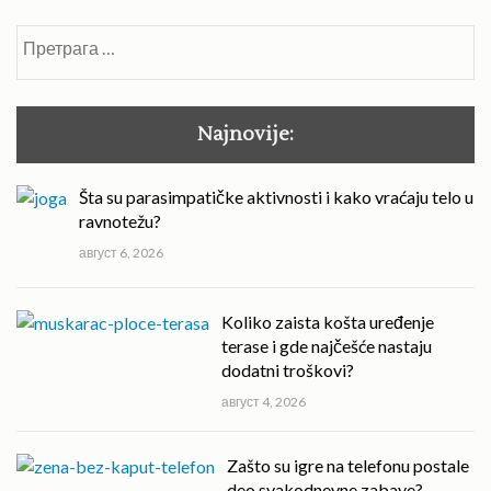
Претрага
за:
Najnovije:
Šta su parasimpatičke aktivnosti i kako vraćaju telo u
ravnotežu?
август 6, 2026
Koliko zaista košta uređenje
terase i gde najčešće nastaju
dodatni troškovi?
август 4, 2026
Zašto su igre na telefonu postale
deo svakodnevne zabave?