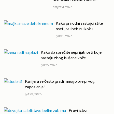
август 4, 2026
Kako prirodni sastojci štite
osetljivu bebinu kožu
јул 31, 2026
Kako da sprečite neprijatnosti koje
nastaju zbog isušene kože
јул 25, 2026
Karijera se često gradi mnogo pre prvog
zaposlenja!
јул 23, 2026
Pravi izbor