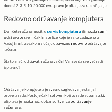
donosi 2-3-5-10-20.000 evra pravo je pitanje za razmišljanje.
Redovno održavanje kompjutera
Da li ćete računar nositi u
servis kompjutera
ili možda
sami
održavate
sve ili čak imate lice koje je za to zaduženo u
Vašoj firmi, u svakom slučaju obavezno
redovno
održavajte
računar.
Šta to znači održavati računar, a čini Vam se da sve već radi
ispravno?
Održavanje kompjutera je svesno sagledavanje stanja i
provera rada. Postoje čak i softveri koji to rade automatski,
ali prava je nauka naći dobar softver za
održavanje
računara
.