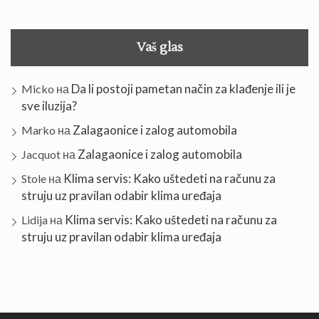
Vaš glas
Da li postoji pametan način za klađenje ili je
Micko
на
sve iluzija?
Zalagaonice i zalog automobila
Marko
на
Zalagaonice i zalog automobila
Jacquot
на
Klima servis: Kako uštedeti na računu za
Stole
на
struju uz pravilan odabir klima uređaja
Klima servis: Kako uštedeti na računu za
Lidija
на
struju uz pravilan odabir klima uređaja