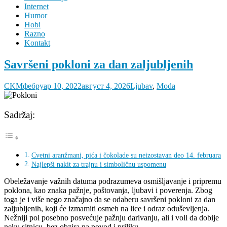
Internet
Humor
Hobi
Razno
Kontakt
Savršeni pokloni za dan zaljubljenih
CKM
фебруар 10, 2022
август 4, 2026
Ljubav
,
Moda
Sadržaj:
Cvetni aranžmani, pića i čokolade su neizostavan deo 14. februara
Najlepši nakit za trajnu i simboličnu uspomenu
Obeležavanje važnih datuma podrazumeva osmišljavanje i pripremu
poklona, kao znaka pažnje, poštovanja, ljubavi i poverenja. Zbog
toga je i više nego značajno da se odaberu savršeni pokloni za dan
zaljubljenih, koji će izmamiti osmeh na lice i odraz oduševljenja.
Nežniji pol posebno posvećuje pažnju darivanju, ali i voli da dobije
neku sitnicu, bez obzira na povod i priliku.