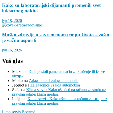
Kako su laboratorijski dijamanti promenili svet
luksuznog nakita
јул 18, 2026
Muško zdravlje u savremenom tempu života – zašto
je važno usporiti
јул 16, 2026
Vaš glas
Micko
на
Da li postoji pametan način za klađenje ili je sve
iluzija?
Marko
на
Zalagaonice i zalog automobila
Jacquot
на
Zalagaonice i zalog automobila
Stole
на
Klima servis: Kako uštedeti na računu za struju uz
pravilan odabir klima uređaja
Lidija
на
Klima servis: Kako uštedeti na računu za struju uz
pravilan odabir klima uređaja
Limo servis Beograd