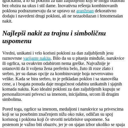
igračkama, a to su pokloni za dan zaljubljenih koji se mogu odabrati
bez obzira na ukus i stil dame. Inovativna rešenja kombinovanih
poklona podrazumevaju da se upravo uz
aranžman
dekorativno
dodaju i navedeni drugi pokloni, ali ne nezaobilazan i fenomenalan
nakit.
Najlepši nakit za trajnu i simboličnu
uspomenu
Vredni, unikatni i vrlo korisni pokloni za dan zaljubljenih jesu
raznovrsne
varijante nakita
. Bilo da su u pitanju minđuše, narukvice
ili ogrlica, sa ovakvim odabirom nema greške. Najvažnije je
ustanoviti da li voljena žena preferira belo, žuto ili roze zlato i
srebro, jer su danas opcije za kombinovanje boja neverovatno
velike. Kada se bira srebro, to je prikladan poklon i sa stanovišta
cene, a i bogata ponuda daje mogućnost odabira unikatnih i sjajnih
komada nakita. Kao idealni pokloni za dan zaljubljenih kupuju se
personalizovani privesci sa imenom, inicijalima, srcom ili drugim
simbolima.
Pored toga, ogrlice sa imenom, medaljoni i narukvice sa privescima
koji se sa posebnim značenjem nižu oko ruke, odličan su spoj
korisnog i poklona koji će stvoriti neizbrisive uspomene. Sa
prstenom je važno biti obazriv, jer je on sjajan izbor ukoliko se spaja