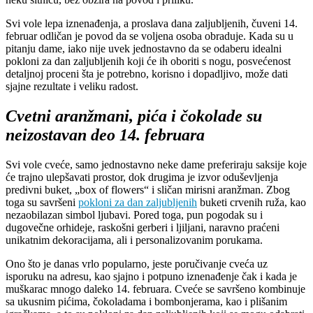
Svi vole lepa iznenađenja, a proslava dana zaljubljenih, čuveni 14.
februar odličan je povod da se voljena osoba obraduje. Kada su u
pitanju dame, iako nije uvek jednostavno da se odaberu idealni
pokloni za dan zaljubljenih koji će ih oboriti s nogu, posvećenost
detaljnoj proceni šta je potrebno, korisno i dopadljivo, može dati
sjajne rezultate i veliku radost.
Cvetni aranžmani, pića i čokolade su
neizostavan deo 14. februara
Svi vole cveće, samo jednostavno neke dame preferiraju saksije koje
će trajno ulepšavati prostor, dok drugima je izvor oduševljenja
predivni buket, „box of flowers“ i sličan mirisni aranžman. Zbog
toga su savršeni
pokloni za dan zaljubljenih
buketi crvenih ruža, kao
nezaobilazan simbol ljubavi. Pored toga, pun pogodak su i
dugovečne orhideje, raskošni gerberi i ljiljani, naravno praćeni
unikatnim dekoracijama, ali i personalizovanim porukama.
Ono što je danas vrlo popularno, jeste poručivanje cveća uz
isporuku na adresu, kao sjajno i potpuno iznenađenje čak i kada je
muškarac mnogo daleko 14. februara. Cveće se savršeno kombinuje
sa ukusnim pićima, čokoladama i bombonjerama, kao i plišanim