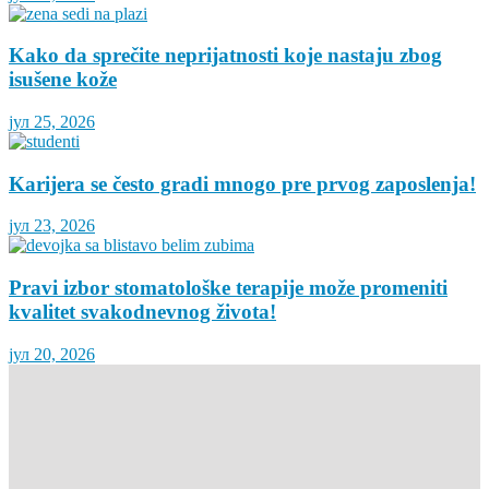
Kako da sprečite neprijatnosti koje nastaju zbog
isušene kože
јул 25, 2026
Karijera se često gradi mnogo pre prvog zaposlenja!
јул 23, 2026
Pravi izbor stomatološke terapije može promeniti
kvalitet svakodnevnog života!
јул 20, 2026