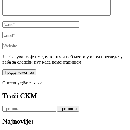
Name
*
Email
*
Website
Сачувај моје име, е-пошту и веб место у овом прегледачу
веба за следећи пут када коментаришем.
Current ye@r
*
Traži CKM
Претрага
за:
Najnovije: