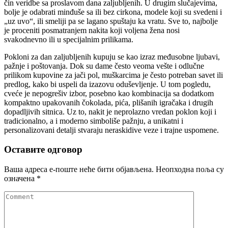
čin veridbe sa proslavom dana zaljubljenih. U drugim slučajevima,
bolje je odabrati minđuše sa ili bez cirkona, modele koji su svedeni i
„uz uvo“, ili smeliji pa se lagano spuštaju ka vratu. Sve to, najbolje
je proceniti posmatranjem nakita koji voljena žena nosi
svakodnevno ili u specijalnim prilikama.
Pokloni za dan zaljubljenih kupuju se kao izraz međusobne ljubavi,
pažnje i poštovanja. Dok su dame često veoma vešte i odlučne
prilikom kupovine za jači pol, muškarcima je često potreban savet ili
predlog, kako bi uspeli da izazovu oduševljenje. U tom pogledu,
cveće je nepogrešiv izbor, posebno kao kombinacija sa dodatkom
kompaktno upakovanih čokolada, pića, plišanih igračaka i drugih
dopadljivih sitnica. Uz to, nakit je neprolazno vredan poklon koji i
tradicionalno, a i moderno simboliše pažnju, a unikatni i
personalizovani detalji stvaraju neraskidive veze i trajne uspomene.
Оставите одговор
Ваша адреса е-поште неће бити објављена.
Неопходна поља су
означена
*
Comment