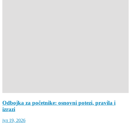
Odbojka za početnike: osnovni potezi, pravila i
izrazi
јул 19, 2026