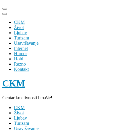
Skip
to
content
CKM
(Press
Život
Enter)
Ljubav
Turizam
Usavršavanje
Internet
Humor
Hobi
Razno
Kontakt
CKM
Centar kreativnosti i mašte!
CKM
Život
Ljubav
Turizam
Usavršavanje