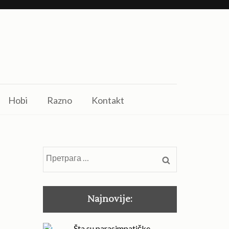
Hobi
Razno
Kontakt
Претрага
за:
Najnovije:
Šta su parasimpatičke