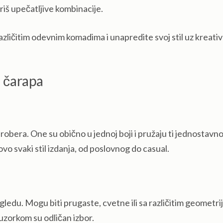
riš upečatljive kombinacije.
zličitim odevnim komadima i unapredite svoj stil uz kreati
a čarapa
bera. One su obično u jednoj boji i pružaju ti jednostavno
vo svaki stil izdanja, od poslovnog do casual.
edu. Mogu biti prugaste, cvetne ili sa različitim geometri
 uzorkom su odličan izbor.