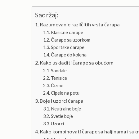
Sadržaj:
Razumevanje različitih vrsta čarapa
Klasične čarape
Čarape sa uzorkom
Sportske čarape
Čarape do kolena
Kako uskladiti čarape sa obućom
Sandale
Tenisice
Čizme
Cipele na petu
Boje i uzorci čarapa
Neutralne boje
Svetle boje
Uzorci
Kako kombinovati čarape sa haljinama i su