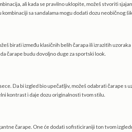
nacija, ali kada se pravilno uklopite, možeš stvoriti sjaja
m u kombinaciji sa sandalama mogu dodati dozu neobičnog šik
eš birati između klasičnih belih čarapa ili izrazitih uzoraka 
 da čarape budu dovoljno duge za sportski look.
sece. Da bi izgled bio upečatljiv, možeš odabrati čarape s 
lni kontrast i daje dozu originalnosti tvom stilu.
egantne čarape. One će dodati sofisticiraniji ton tvom izgled