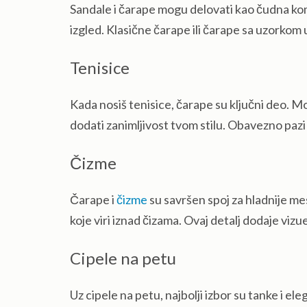
Sandale i čarape mogu delovati kao čudna kombi
izgled. Klasične čarape ili čarape sa uzorko
Tenisice
Kada nosiš tenisice, čarape su ključni deo. Mož
dodati zanimljivost tvom stilu. Obavezno pazi
Čizme
Čarape i
čizme
su savršen spoj za hladnije me
koje viri iznad čizama. Ovaj detalj dodaje vizue
Cipele na petu
Uz cipele na petu, najbolji izbor su tanke i el