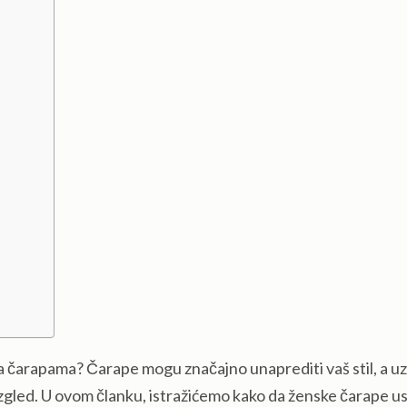
sa čarapama? Čarape mogu značajno unaprediti vaš stil, a uz
 izgled. U ovom članku, istražićemo kako da ženske čarape u