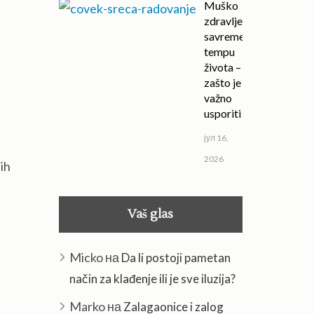
Muško
zdravlje u
savremenom
tempu
života –
zašto je
važno
usporiti
јул 16,
2026
ih
Vaš glas
Micko
на
Da li postoji pametan
način za klađenje ili je sve iluzija?
Marko
на
Zalagaonice i zalog