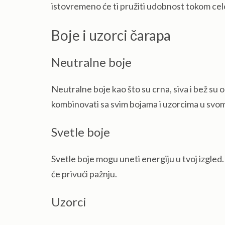
istovremeno će ti pružiti udobnost tokom celo
Boje i uzorci čarapa
Neutralne boje
Neutralne boje kao što su crna, siva i bež su o
kombinovati sa svim bojama i uzorcima u svo
Svetle boje
Svetle boje mogu uneti energiju u tvoj izgled.
će privući pažnju.
Uzorci