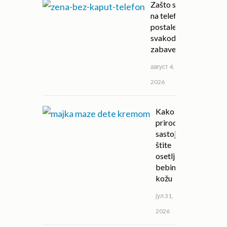
Zašto su igre
na telefonu
postale deo
svakodnevne
zabave?
август 4,
2026
Kako
prirodni
sastojci
štite
osetljivu
bebinu
kožu
јул 31,
2026