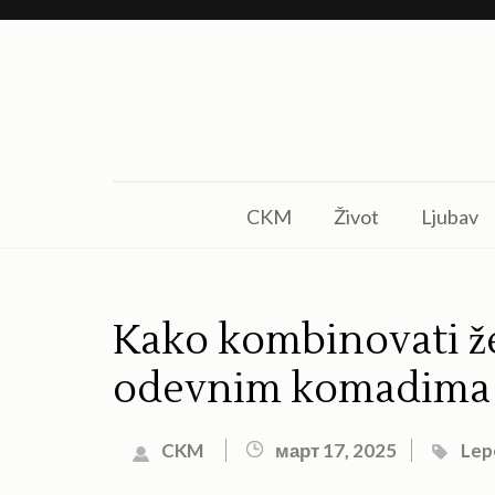
Skip
to
content
(Press
Enter)
CKM
Život
Ljubav
Kako kombinovati že
odevnim komadima
CKM
март 17, 2025
Lep