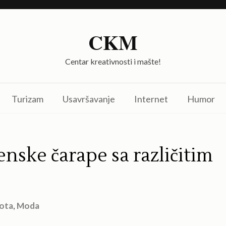
CKM
Centar kreativnosti i mašte!
Turizam
Usavršavanje
Internet
Humor
nske čarape sa različitim
ota
,
Moda