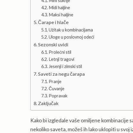
Mini suknje
Midi haljine
Maksi haljine
Čarape i hlače
Užitak u kombinacijama
Uloge u poslovnoj odeći
Sezonski uvidi
Prolećni stil
Letnji tragovi
Jesenji i zimski stil
Saveti za negu čarapa
Pranje
Čuvanje
Popravak
Zaključak
Kako bi izgledale vaše omiljene kombinacije 
nekoliko saveta, možeš ih lako uklopiti u svoj