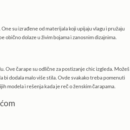
One su izrađene od materijala koji upijaju vlagu i pružaju
pe obično dolaze u živim bojama i zanosnim dizajnima.
u. Ove čarape su odlične za postizanje chic izgleda. Možeš 
da bi dodala malo više stila. Ovde svakako treba pomenuti
jih modela i rešenja kada je reč o ženskim čarapama.
bućom