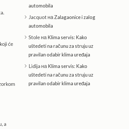
n
automobila
a.
Jacquot
на
Zalagaonice i zalog
automobila
Stole
на
Klima servis: Kako
koji će
uštedeti na računu za struju uz
pravilan odabir klima uređaja
Lidija
на
Klima servis: Kako
uštedeti na računu za struju uz
pravilan odabir klima uređaja
uzorkom
u, a