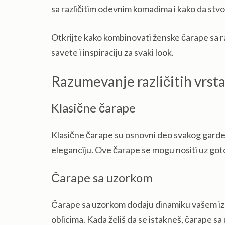
sa različitim odevnim komadima i kako da stvo
Otkrijte kako kombinovati ženske čarape sa ra
savete i inspiraciju za svaki look.
Razumevanje različitih vrst
Klasične čarape
Klasične čarape su osnovni deo svakog gardero
eleganciju. Ove čarape se mogu nositi uz goto
Čarape sa uzorkom
Čarape sa uzorkom dodaju dinamiku vašem izgl
oblicima. Kada želiš da se istakneš, čarape sa