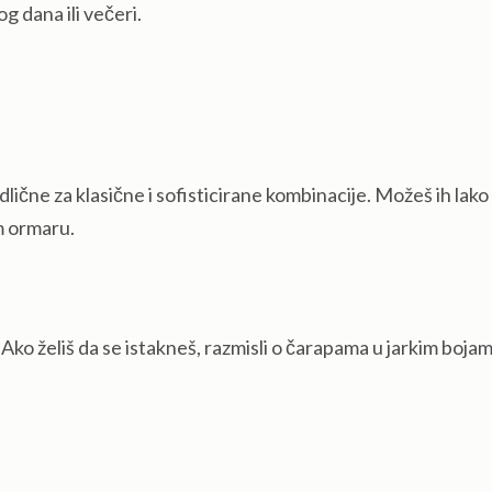
g dana ili večeri.
dlične za klasične i sofisticirane kombinacije. Možeš ih lako
m ormaru.
 Ako želiš da se istakneš, razmisli o čarapama u jarkim boja