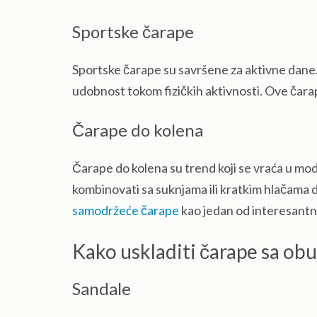
Sportske čarape
Sportske čarape su savršene za aktivne dane. 
udobnost tokom fizičkih aktivnosti. Ove čara
Čarape do kolena
Čarape do kolena su trend koji se vraća u mod
kombinovati sa suknjama ili kratkim hlačama 
samodržeće čarape
kao jedan od interesantni
Kako uskladiti čarape sa o
Sandale