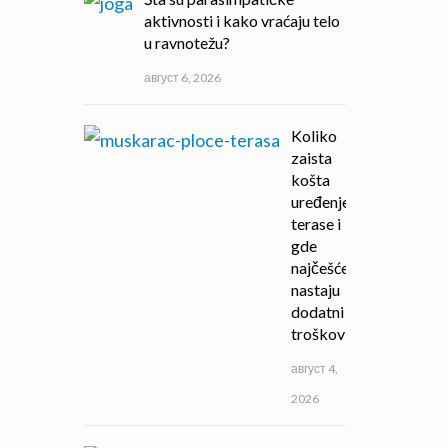
aktivnosti i kako vraćaju telo
u ravnotežu?
август 6, 2026
Koliko
zaista
košta
uređenje
terase i
gde
najčešće
nastaju
dodatni
troškovi?
август 4,
2026