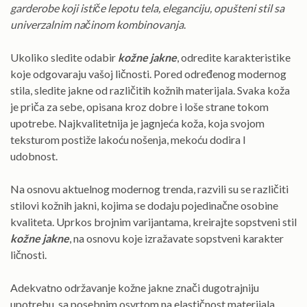
garderobe koji ističe lepotu tela, eleganciju, opušteni stil sa
univerzalnim načinom kombinovanja
.
Ukoliko sledite odabir
kožne jakne
, odredite karakteristike
koje odgovaraju vašoj ličnosti. Pored određenog modernog
stila, sledite jakne od različitih kožnih materijala. Svaka koža
je priča za sebe, opisana kroz dobre i loše strane tokom
upotrebe. Najkvalitetnija je jagnjeća koža, koja svojom
teksturom postiže lakoću nošenja, mekoću dodira I
udobnost.
Na osnovu aktuelnog modernog trenda, razvili su se različiti
stilovi kožnih jakni, kojima se dodaju pojedinačne osobine
kvaliteta. Uprkos brojnim varijantama, kreirajte sopstveni stil
kožne jakne
, na osnovu koje izražavate sopstveni karakter
ličnosti.
Adekvatno održavanje kožne jakne znači dugotrajniju
upotrebu, sa posebnim osvrtom na elastičnost materijala.