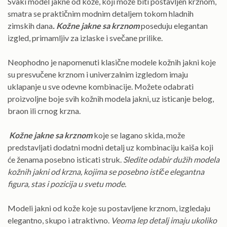
Svaki model jakne od kože, koji može biti postavljen krznom,
smatra se praktičnim modnim detaljem tokom hladnih
zimskih dana
. Kožne jakne sa krznom
poseduju elegantan
izgled, primamljiv za izlaske i svečane prilike.
Neophodno je napomenuti klasične modele kožnih jakni koje
su presvučene krznom i univerzalnim izgledom imaju
uklapanje u sve odevne kombinacije. Možete odabrati
proizvoljne boje svih kožnih modela jakni, uz isticanje belog,
braon ili crnog krzna.
Kožne jakne sa krznom
koje se lagano skida, može
predstavljati dodatni modni detalj uz kombinaciju kaiša koji
će ženama posebno isticati struk.
Sledite odabir dužih modela
kožnih jakni od krzna, kojima se posebno ističe elegantna
figura, stas i pozicija u svetu mode.
Modeli jakni od kože koje su postavljene krznom, izgledaju
elegantno, skupo i atraktivno.
Veoma lep detalj imaju ukoliko