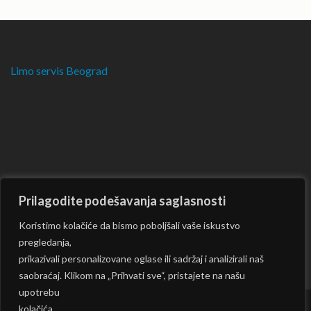
Limo servis Beograd
Prilagodite podešavanja saglasnosti
Koristimo kolačiće da bismo poboljšali vaše iskustvo
pregledanja,
prikazivali personalizovane oglase ili sadržaj i analizirali naš
saobraćaj. Klikom na „Prihvati sve“, pristajete na našu
upotrebu
kolačića.