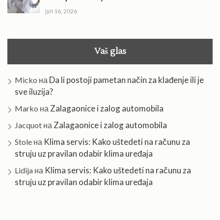
јул 16, 2026
Vaš glas
Da li postoji pametan način za klađenje ili je
Micko
на
sve iluzija?
Zalagaonice i zalog automobila
Marko
на
Zalagaonice i zalog automobila
Jacquot
на
Klima servis: Kako uštedeti na računu za
Stole
на
struju uz pravilan odabir klima uređaja
Klima servis: Kako uštedeti na računu za
Lidija
на
struju uz pravilan odabir klima uređaja