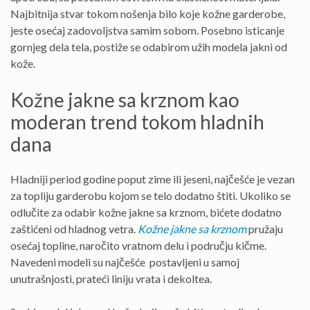
Najbitnija stvar tokom nošenja bilo koje kožne garderobe,
jeste osećaj zadovoljstva samim sobom. Posebno isticanje
gornjeg dela tela, postiže se odabirom užih modela jakni od
kože.
Kožne jakne sa krznom kao
moderan trend tokom hladnih
dana
Hladniji period godine poput zime ili jeseni, najčešće je vezan
za topliju garderobu kojom se telo dodatno štiti. Ukoliko se
odlučite za odabir kožne jakne sa krznom, bićete dodatno
zaštićeni od hladnog vetra.
Kožne jakne sa krznom
pružaju
osećaj topline, naročito vratnom delu i području kičme.
Navedeni modeli su najčešće postavljeni u samoj
unutrašnjosti, prateći liniju vrata i dekoltea.