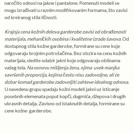
naročito odnosi na jakne i pantalone. Pomenuti modeli se
mogu izrađivati u raznim modifikovanim formama, što zavisi
od kreiranog stila ličnosti.
Krajnja cena kožnih delova garderobe zavisi od obrađenosti
materijala, mehaničkih osobina i kvalitetne izrade šavova.
Od
dostupnog stila kožne garderobe, formirane su cene koje
odgovaraju brojnim potrošačima. Bez obzira na cenu kožnih
materijala, sledite odabir jakni koje odgovaraju oblinama
vašeg tela
. Na osnovu mišljenja žena, njima uvek manjka
savršenih proporcija, kojima često nisu zadovoljne, ali će
dobar komad garderobe zadovoljiti zahteve idealnog odnosa
.
U navedenu grupu spadaju kožni modeli jakni uz isticanje
posebnih elemenata poput kopči, dugmića, džepova i drugih
ukrasnih detalja. Zavisno od istaknutih detalja, formirane su
cene kožne garderobe.