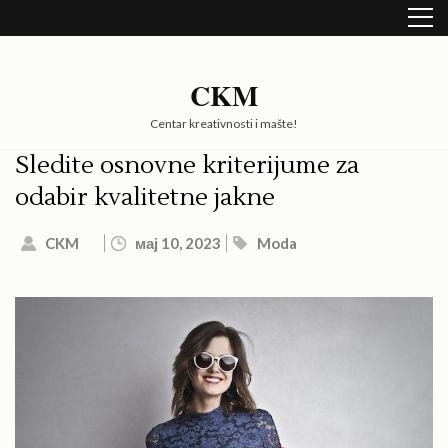
Skip
to
content
(Press
CKM
Enter)
Centar kreativnosti i mašte!
Sledite osnovne kriterijume za
odabir kvalitetne jakne
CKM
мај 10, 2023
Moda