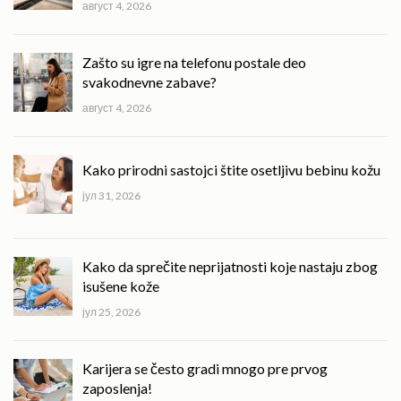
август 4, 2026
Zašto su igre na telefonu postale deo
svakodnevne zabave?
август 4, 2026
Kako prirodni sastojci štite osetljivu bebinu kožu
јул 31, 2026
Kako da sprečite neprijatnosti koje nastaju zbog
isušene kože
јул 25, 2026
Karijera se često gradi mnogo pre prvog
zaposlenja!