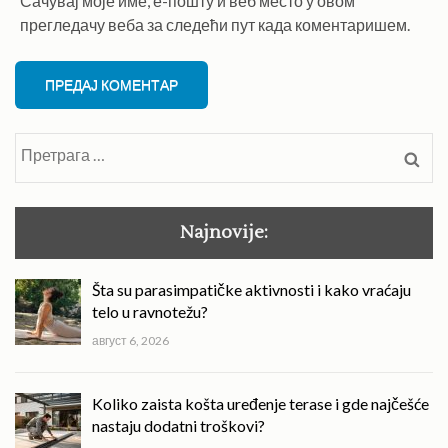
Сачувај моје име, е-пошту и веб место у овом
прегледачу веба за следећи пут када коментаришем.
Претрага
за:
Najnovije:
Šta su parasimpatičke aktivnosti i kako vraćaju
telo u ravnotežu?
август 6, 2026
Koliko zaista košta uređenje terase i gde najčešće
nastaju dodatni troškovi?