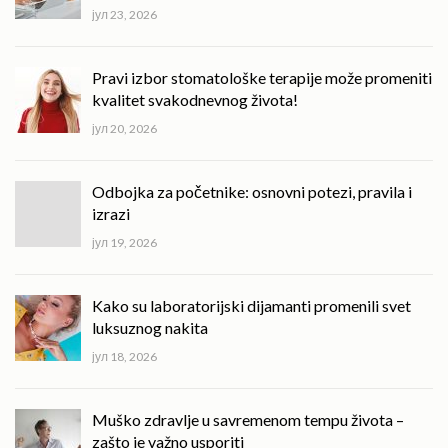
јул 23, 2026
Pravi izbor stomatološke terapije može promeniti
kvalitet svakodnevnog života!
јул 20, 2026
Odbojka za početnike: osnovni potezi, pravila i
izrazi
јул 19, 2026
Kako su laboratorijski dijamanti promenili svet
luksuznog nakita
јул 18, 2026
Muško zdravlje u savremenom tempu života –
zašto je važno usporiti