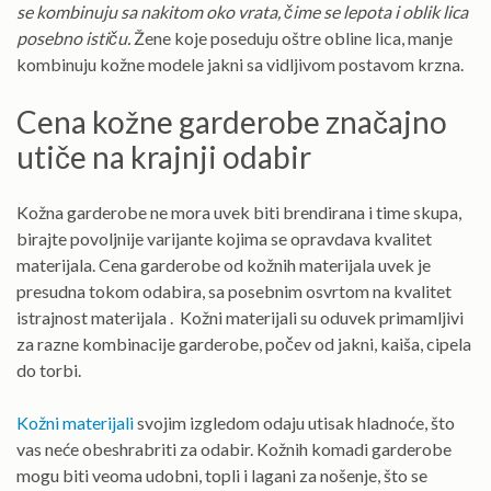
se kombinuju sa nakitom oko vrata, čime se lepota i oblik lica
posebno ističu.
Žene koje poseduju oštre obline lica, manje
kombinuju kožne modele jakni sa vidljivom postavom krzna.
Cena kožne garderobe značajno
utiče na krajnji odabir
Kožna garderobe ne mora uvek biti brendirana i time skupa,
birajte povoljnije varijante kojima se opravdava kvalitet
materijala. Cena garderobe od kožnih materijala uvek je
presudna tokom odabira, sa posebnim osvrtom na kvalitet
istrajnost materijala . Kožni materijali su oduvek primamljivi
za razne kombinacije garderobe, počev od jakni, kaiša, cipela
do torbi.
Kožni materijali
svojim izgledom odaju utisak hladnoće, što
vas neće obeshrabriti za odabir. Kožnih komadi garderobe
mogu biti veoma udobni, topli i lagani za nošenje, što se