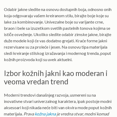
Odabir jakne sledite na osnovu dostupnih boja, odnosno onih
koja odgovaraju vašem kreiranom stilu, birajte boje koje su
lake za kombinovanje. Univezalne boje su varijante crne,
braon i bele sa izuzetkom svetlih pastelnih tonova kojima se
ističe osveženje. Ukoliko sledite odabir zimske jakne, birajte
duže modele koji će vas dodatno grejati. Kraće forme jakni
rezervisane su za proleće i jesen. Na osnovu tipa materijala
sledi kreiranje stilskog izražavanja i modernog trenda, poput
kožnih proizvoda koji su uvek aktuelni.
Izbor kožnih jakni kao moderan i
veoma vredan trend
Moderni trendovi današnjeg razvoja, usmereni su na
inovativne stvari univerzalnog karaktera, ipak postoje modni
aksesoari koji nikada neće biti van okvira mode poput kožnih
materijala.
Prava
kožna jakna
je vredna stvar, modni komad