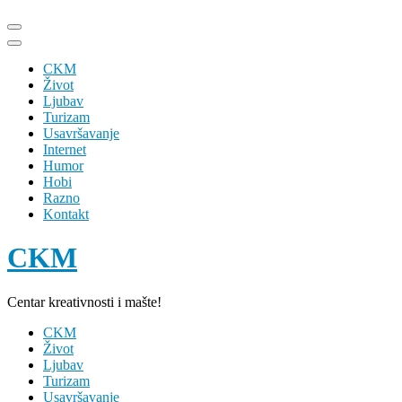
Skip
to
content
CKM
(Press
Život
Enter)
Ljubav
Turizam
Usavršavanje
Internet
Humor
Hobi
Razno
Kontakt
CKM
Centar kreativnosti i mašte!
CKM
Život
Ljubav
Turizam
Usavršavanje