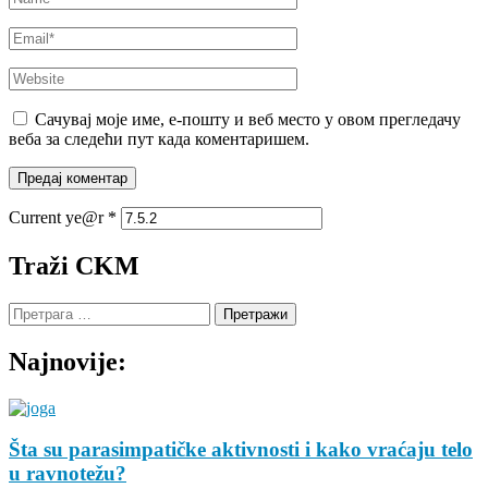
Email
*
Website
Сачувај моје име, е-пошту и веб место у овом прегледачу
веба за следећи пут када коментаришем.
Current ye@r
*
Traži CKM
Претрага
за:
Najnovije:
Šta su parasimpatičke aktivnosti i kako vraćaju telo
u ravnotežu?