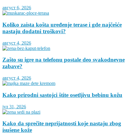
август 6, 2026
Koliko zaista košta uređenje terase i gde najčešće
nastaju dodatni troškovi?
август 4, 2026
Zašto su igre na telefonu postale deo svakodnevne
zabave?
август 4, 2026
Kako prirodni sastojci štite osetljivu bebinu kožu
јул 31, 2026
Kako da sprečite neprijatnosti koje nastaju zbog
isušene kože