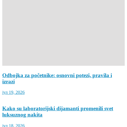
Odbojka za početnike: osnovni potezi, pravila i
izrazi
јул 19, 2026
Kako su laboratorijski dijamanti promenili svet
luksuznog nakita
јул 18, 2026