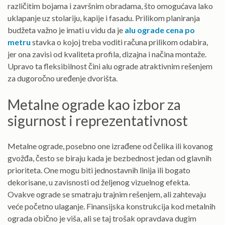
različitim bojama i završnim obradama, što omogućava lako
uklapanje uz stolariju, kapije i fasadu. Prilikom planiranja
budžeta važno je imati u vidu da je
alu ograde cena po
metru
stavka o kojoj treba voditi računa prilikom odabira,
jer ona zavisi od kvaliteta profila, dizajna i načina montaže.
Upravo ta fleksibilnost čini alu ograde atraktivnim rešenjem
za dugoročno uređenje dvorišta.
Metalne ograde kao izbor za
sigurnost i reprezentativnost
Metalne ograde, posebno one izrađene od čelika ili kovanog
gvožđa, često se biraju kada je bezbednost jedan od glavnih
prioriteta. One mogu biti jednostavnih linija ili bogato
dekorisane, u zavisnosti od željenog vizuelnog efekta.
Ovakve ograde se smatraju trajnim rešenjem, ali zahtevaju
veće početno ulaganje. Finansijska konstrukcija kod metalnih
ograda obično je viša, ali se taj trošak opravdava dugim