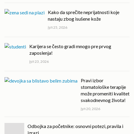
Kako da sprečite neprijatnosti koje
nastaju zbog isušene kože
јул 25, 2026
Karijera se često gradi mnogo pre prvog
zaposlenja!
јул 23, 2026
Pravi izbor
stomatološke terapije
može promeniti kvalitet
svakodnevnog života!
јул 20, 2026
Odbojka za početnike: osnovni potezi, pravila i
izrazi