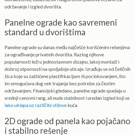
održavanje i izgled dvorišta.
Panelne ograde kao savremeni
standard u dvorištima
Panelne ograde su danas među najčešće korišćenim rešenjima
za ograđivanje privatnih dvorišta. Razlog njihove
popularnosti leži u jednostavnom dizajnu, lakoj montaži i
dobroj otpornosti na spoljašnje uticaje. Izrađuju se od čeličnih
žica koje su zaštićene plastifikacijom ili pocinkovanjem, što
im omogućava dug vek trajanja bez potrebe za čestim
održavanjem. Finansijski gledano, panelne ograde spadaju u
srednji cenovni rang, ali nude stabilnost i uredan izgled koji se
lako uklapa uz različite stilove
kuća.
2D ograde od panela kao pojačano
i stabilno rešenje