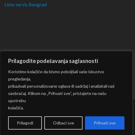
Limo servis Beograd
Prilagodite podešavanja saglasnosti
Koristimo kolačiće da bismo poboljšali vaše iskustvo
pregledanja,
prikazivali personalizovane oglase ili sadržaj i analizirali naš
saobraćaj. Klikom na „Prihvati sve“, pristajete na našu
upotrebu
kolačića.
Copyright © 2026
CKM
| Rara Journal by:
Rara Theme
|
Powered by:
WordPress
|
Prilagodi
Odbaci sve
Prihvati sve