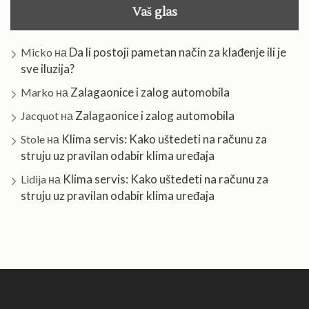
Vaš glas
Da li postoji pametan način za klađenje ili je
Micko
на
sve iluzija?
Zalagaonice i zalog automobila
Marko
на
Zalagaonice i zalog automobila
Jacquot
на
Klima servis: Kako uštedeti na računu za
Stole
на
struju uz pravilan odabir klima uređaja
Klima servis: Kako uštedeti na računu za
Lidija
на
struju uz pravilan odabir klima uređaja