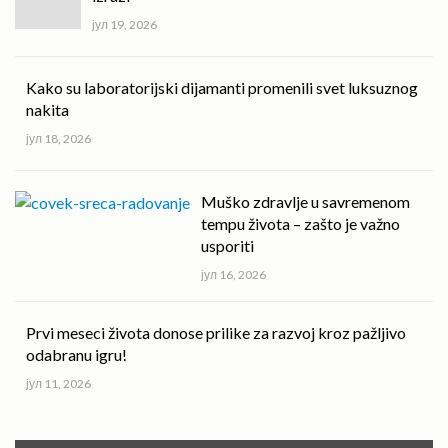
јул 19, 2026
Kako su laboratorijski dijamanti promenili svet luksuznog
nakita
јул 18, 2026
Muško zdravlje u savremenom
tempu života – zašto je važno
usporiti
јул 16, 2026
Prvi meseci života donose prilike za razvoj kroz pažljivo
odabranu igru!
јул 11, 2026