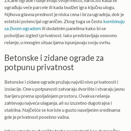
Žičane ograde i dalje imaju svoje mesto, naročito kada se
ograđuju veće parcele ili kada budžet igra ključnu ulogu.
Njihova glavna prednost je niska cena i brza ugradnja, dok je
estetski potencijal ograničen. Zbog toga se često
kombinuju
sa živom ogradom
ili dodatnim panelima kako bi se
poboljšao izgled i privatnost. Iako predstavljaju osnovno
rešenje, u mnogim situacijama ispunjavaju svoju svrhu.
Betonske i zidane ograde za
potpunu privatnost
Betonske i zidane ograde pružaju najviši nivo privatnosti i
izolacije. One u potpunosti zatvaraju dvorište i stvaraju jasnu
barijeru prema spoljašnjem prostoru. Ovakva rešenja
zahtevaju najveća ulaganja, ali su izuzetno dugotrajna i
stabilna. Najčešće se koriste u gusto naseljenim sredinama
gde je privatnost posebno važna.
Izbor ograde za dvorište treba posmatrati kao dugoročnu