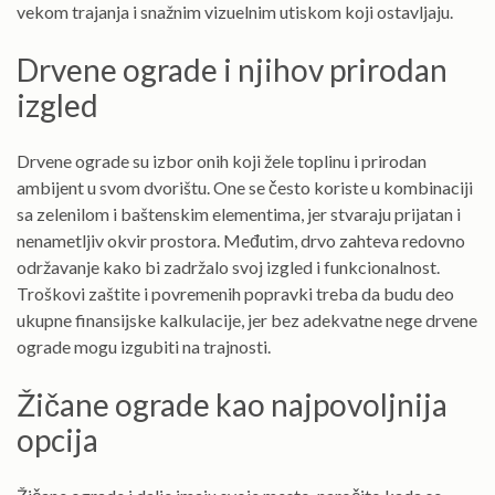
vekom trajanja i snažnim vizuelnim utiskom koji ostavljaju.
Drvene ograde i njihov prirodan
izgled
Drvene ograde su izbor onih koji žele toplinu i prirodan
ambijent u svom dvorištu. One se često koriste u kombinaciji
sa zelenilom i baštenskim elementima, jer stvaraju prijatan i
nenametljiv okvir prostora. Međutim, drvo zahteva redovno
održavanje kako bi zadržalo svoj izgled i funkcionalnost.
Troškovi zaštite i povremenih popravki treba da budu deo
ukupne finansijske kalkulacije, jer bez adekvatne nege drvene
ograde mogu izgubiti na trajnosti.
Žičane ograde kao najpovoljnija
opcija