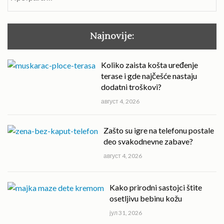
за:
Najnovije:
Koliko zaista košta uređenje
terase i gde najčešće nastaju
dodatni troškovi?
август 4, 2026
Zašto su igre na telefonu postale
deo svakodnevne zabave?
август 4, 2026
Kako prirodni sastojci štite
osetljivu bebinu kožu
јул 31, 2026