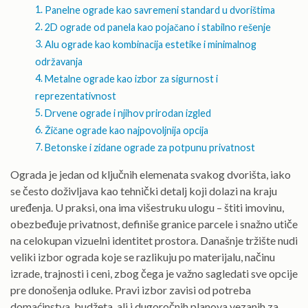
Panelne ograde kao savremeni standard u dvorištima
2D ograde od panela kao pojačano i stabilno rešenje
Alu ograde kao kombinacija estetike i minimalnog
održavanja
Metalne ograde kao izbor za sigurnost i
reprezentativnost
Drvene ograde i njihov prirodan izgled
Žičane ograde kao najpovoljnija opcija
Betonske i zidane ograde za potpunu privatnost
Ograda je jedan od ključnih elemenata svakog dvorišta, iako
se često doživljava kao tehnički detalj koji dolazi na kraju
uređenja. U praksi, ona ima višestruku ulogu – štiti imovinu,
obezbeđuje privatnost, definiše granice parcele i snažno utiče
na celokupan vizuelni identitet prostora. Današnje tržište nudi
veliki izbor ograda koje se razlikuju po materijalu, načinu
izrade, trajnosti i ceni, zbog čega je važno sagledati sve opcije
pre donošenja odluke. Pravi izbor zavisi od potreba
domaćinstva, budžeta, ali i dugoročnih planova vezanih za