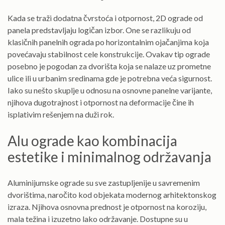
Kada se traži dodatna čvrstoća i otpornost, 2D ograde od
panela predstavljaju logičan izbor. One se razlikuju od
klasičnih panelnih ograda po horizontalnim ojačanjima koja
povećavaju stabilnost cele konstrukcije. Ovakav tip ograde
posebno je pogodan za dvorišta koja se nalaze uz prometne
ulice ili u urbanim sredinama gde je potrebna veća sigurnost.
Iako su nešto skuplje u odnosu na osnovne panelne varijante,
njihova dugotrajnost i otpornost na deformacije čine ih
isplativim rešenjem na duži rok.
Alu ograde kao kombinacija
estetike i minimalnog održavanja
Aluminijumske ograde su sve zastupljenije u savremenim
dvorištima, naročito kod objekata modernog arhitektonskog
izraza. Njihova osnovna prednost je otpornost na koroziju,
mala težina i izuzetno lako održavanje. Dostupne su u