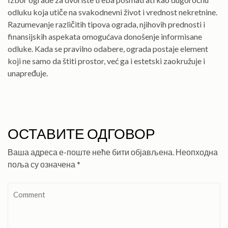
odluku koja utiče na svakodnevni život i vrednost nekretnine.
Razumevanje različitih tipova ograda, njihovih prednosti i
finansijskih aspekata omogućava donošenje informisane
odluke. Kada se pravilno odabere, ograda postaje element
koji ne samo da štiti prostor, već ga i estetski zaokružuje i
unapređuje.
ОСТАВИТЕ ОДГОВОР
Ваша адреса е-поште неће бити објављена.
Неопходна
поља су означена
*
Comment