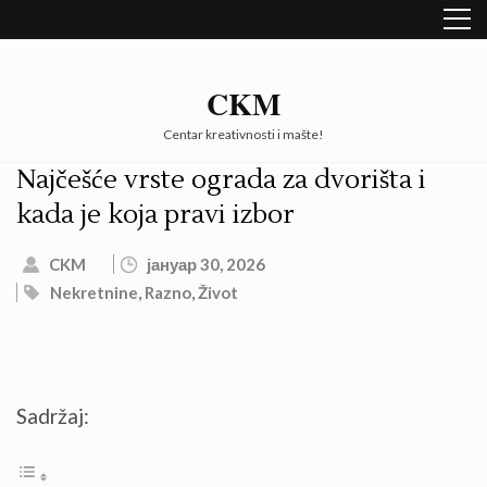
Skip
to
content
(Press
CKM
Enter)
Centar kreativnosti i mašte!
Najčešće vrste ograda za dvorišta i
kada je koja pravi izbor
CKM
јануар 30, 2026
Nekretnine
,
Razno
,
Život
Sadržaj: