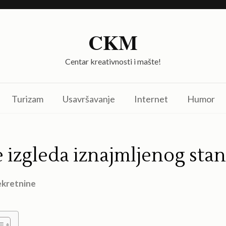
CKM
Centar kreativnosti i mašte!
Turizam
Usavršavanje
Internet
Humor
e izgleda iznajmljenog sta
kretnine