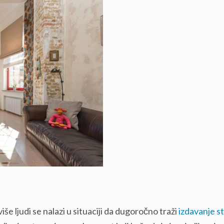
e ljudi se nalazi u situaciji da dugoročno traži
izdavanje s