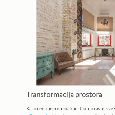
Transformacija prostora
Kako cena nekretnina konstantno raste, sve viš