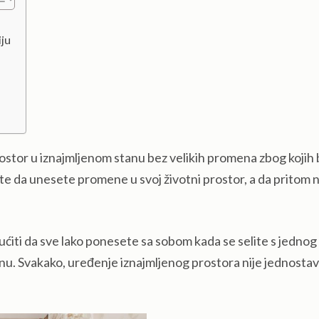
iju
prostor u iznajmljenom stanu bez velikih promena zbog kojih 
te da unesete promene u svoj životni prostor, a da pritom 
ćiti da sve lako ponesete sa sobom kada se selite s jedno
nu. Svakako, uređenje iznajmljenog prostora nije jednostavn