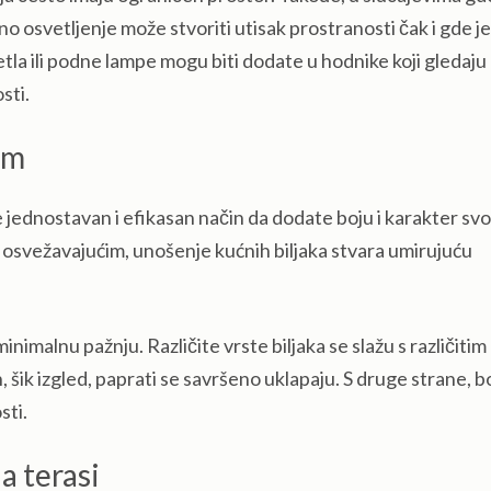
no osvetljenje može stvoriti utisak prostranosti čak i gde j
tla ili podne lampe mogu biti dodate u hodnike koji gledaju
sti.
om
e jednostavan i efikasan način da dodate boju i karakter sv
i osvežavajućim, unošenje kućnih biljaka stvara umirujuću
imalnu pažnju. Različite vrste biljaka se slažu s različitim
, šik izgled, paprati se savršeno uklapaju. S druge strane, b
sti.
a terasi