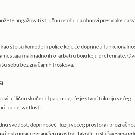
možete angažovati stručnu osobu da obnovi presvlake na 
ao što su komode ili police koje će doprineti funkcionalnos
eštaja i naknadno ih ofarbati u boju koju preferirate. Ov
šu sobu bez značajnih troškova.
a
ovi prilično skučeni. Ipak, moguće je stvoriti iluziju većeg
rirodne svetlosti.
dnu svetlost, doprinoseći iluziji većeg prostora i prozračnos
ja često imaju ograničen prostor. Takođe, u slučajevima gd