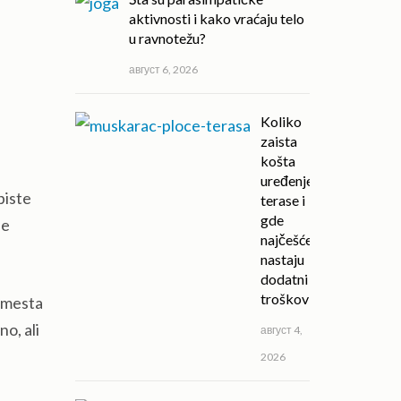
aktivnosti i kako vraćaju telo
u ravnotežu?
август 6, 2026
Koliko
zaista
košta
uređenje
biste
terase i
gde
ne
najčešće
nastaju
dodatni
troškovi?
g mesta
o, ali
август 4,
2026