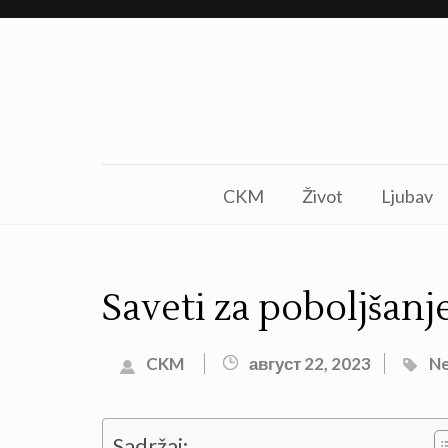
Skip
to
content
(Press
Enter)
CKM
Život
Ljubav
Saveti za poboljšanj
CKM
август 22, 2023
Ne
Sadržaj: