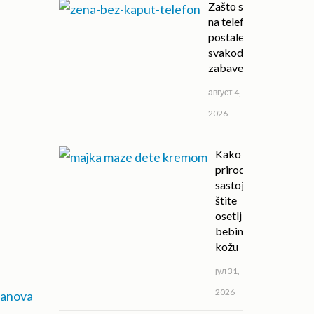
Zašto su igre
na telefonu
postale deo
svakodnevne
zabave?
август 4,
2026
Kako
prirodni
sastojci
štite
osetljivu
bebinu
kožu
јул 31,
2026
tanova