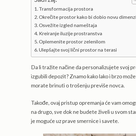
Transformacija prostora
Okrečite prostor kako bi dobio novu dimenz
Osvežite izgled nameštaja
Kreiranje iluzije prostranstva
Oplemenite prostor zelenilom
Ulepšajte svoj lični prostor na terasi
Da li tražite načine da personalizujete svoj 
izgubili depozit? Znamo kako lako i brzo može
morate brinuti o trošenju previše novca.
Takođe, ovaj pristup opremanja će vam omogu
na drugo, sve dok ne budete živeli u svom sta
je moguće uz prave smernice i savete.