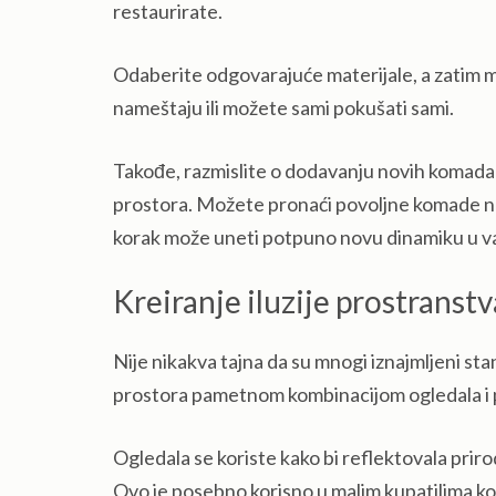
restaurirate.
Odaberite odgovarajuće materijale, a zatim 
nameštaju ili možete sami pokušati sami.
Takođe, razmislite o dodavanju novih komada k
prostora. Možete pronaći povoljne komade nam
korak može uneti potpuno novu dinamiku u va
Kreiranje iluzije prostranstv
Nije nikakva tajna da su mnogi iznajmljeni stan
prostora pametnom kombinacijom ogledala i p
Ogledala se koriste kako bi reflektovala priro
Ovo je posebno korisno u malim kupatilima ko