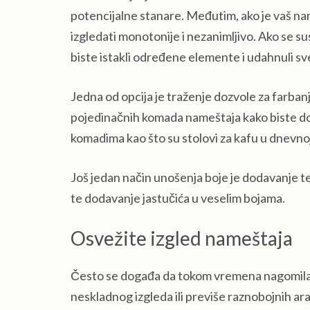
potencijalne stanare. Međutim, ako je vaš na
izgledati monotonije i nezanimljivo. Ako se 
biste istakli određene elemente i udahnuli sv
Jedna od opcija je traženje dozvole za farbanj
pojedinačnih komada nameštaja kako biste dod
komadima kao što su stolovi za kafu u dnevnoj s
Još jedan način unošenja boje je dodavanje tepi
te dodavanje jastučića u veselim bojama.
Osvežite izgled nameštaja
Često se događa da tokom vremena nagomilat
neskladnog izgleda ili previše raznobojnih a