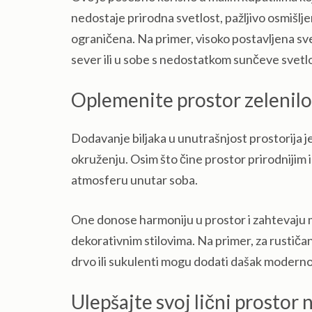
nedostaje prirodna svetlost, pažljivo osmišlje
ograničena. Na primer, visoko postavljena sve
sever ili u sobe s nedostatkom sunčeve svetlo
Oplemenite prostor zelenil
Dodavanje biljaka u unutrašnjost prostorija j
okruženju. Osim što čine prostor prirodnijim 
atmosferu unutar soba.
One donose harmoniju u prostor i zahtevaju min
dekorativnim stilovima. Na primer, za rustičan
drvo ili sukulenti mogu dodati dašak moderno
Ulepšajte svoj lični prostor n