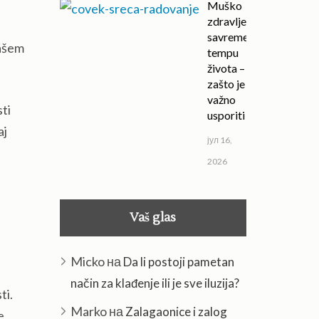
Muško
zdravlje u
savremenom
vašem
tempu
života –
zašto je
važno
ti
usporiti
aj
јул 16,
2026
Vaš glas
Micko
на
Da li postoji pametan
način za klađenje ili je sve iluzija?
ti.
Marko
на
Zalagaonice i zalog
e