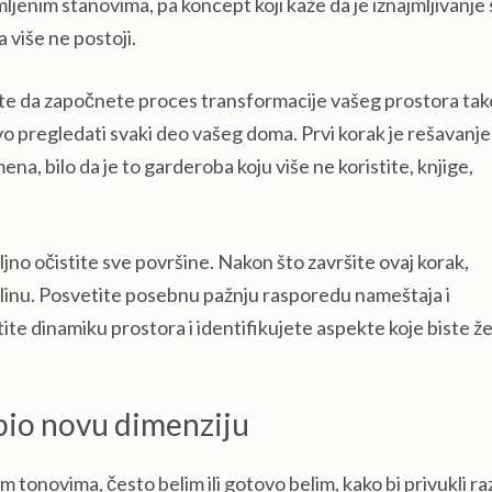
ljenim stanovima, pa koncept koji kaže da je iznajmljivanje
 više ne postoji.
ete da započnete proces transformacije vašeg prostora tak
jivo pregledati svaki deo vašeg doma. Prvi korak je rešavanje
na, bilo da je to garderoba koju više ne koristite, knjige,
ljno očistite sve površine. Nakon što završite ovaj korak,
olinu. Posvetite posebnu pažnju rasporedu nameštaja i
te dinamiku prostora i identifikujete aspekte koje biste že
bio novu dimenziju
 tonovima, često belim ili gotovo belim, kako bi privukli raz