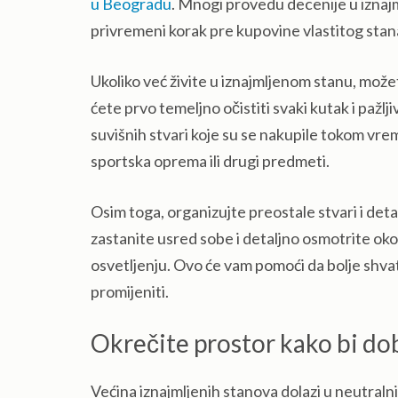
u Beogradu
. Mnogi provedu decenije u iznajm
privremeni korak pre kupovine vlastitog stana
Ukoliko već živite u iznajmljenom stanu, mož
ćete prvo temeljno očistiti svaki kutak i pažl
suvišnih stvari koje su se nakupile tokom vreme
sportska oprema ili drugi predmeti.
Osim toga, organizujte preostale stvari i deta
zastanite usred sobe i detaljno osmotrite ok
osvetljenju. Ovo će vam pomoći da bolje shvati
promijeniti.
Okrečite prostor kako bi do
Većina iznajmljenih stanova dolazi u neutralnim