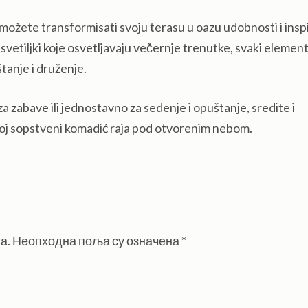
 možete transformisati svoju terasu u oazu udobnosti i inspi
 svetiljki koje osvetljavaju večernje trenutke, svaki element
tanje i druženje.
 za zabave ili jednostavno za sedenje i opuštanje, sredite i
svoj sopstveni komadić raja pod otvorenim nebom.
а.
Неопходна поља су означена
*