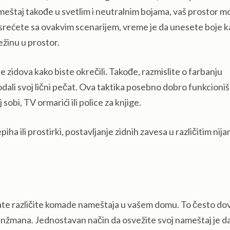
meštaj takođe u svetlim i neutralnim bojama, vaš prostor m
susrećete sa ovakvim scenarijem, vreme je da unesete boje 
ežinu u prostor.
e zidova kako biste okrečili. Takođe, razmislite o farbanju
ali svoj lični pečat. Ova taktika posebno dobro funkcioniš
obi, TV ormarići ili police za knjige.
ha ili prostirki, postavljanje zidnih zavesa u različitim nij
e različite komade nameštaja u vašem domu. To često do
ranžmana. Jednostavan način da osvežite svoj nameštaj je d