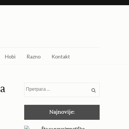
Hobi
Razno
Kontakt
na
Претрага
за:
Najnovije:
Šta su parasimpatičke