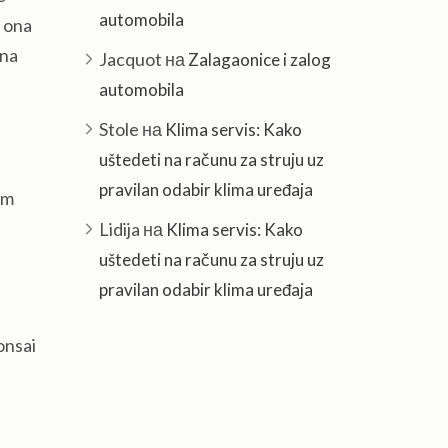
automobila
e ona
 na
Jacquot
на
Zalagaonice i zalog
automobila
Stole
на
Klima servis: Kako
uštedeti na računu za struju uz
pravilan odabir klima uređaja
om
Lidija
на
Klima servis: Kako
uštedeti na računu za struju uz
pravilan odabir klima uređaja
onsai