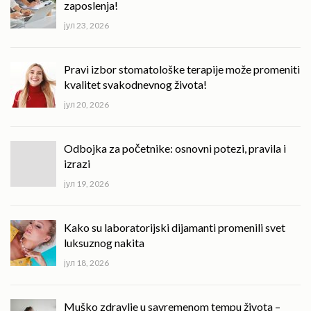
zaposlenja!
јул 23, 2026
Pravi izbor stomatološke terapije može promeniti
kvalitet svakodnevnog života!
јул 20, 2026
Odbojka za početnike: osnovni potezi, pravila i
izrazi
јул 19, 2026
Kako su laboratorijski dijamanti promenili svet
luksuznog nakita
јул 18, 2026
Muško zdravlje u savremenom tempu života –