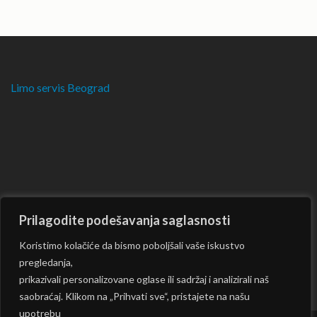
Limo servis Beograd
Prilagodite podešavanja saglasnosti
Koristimo kolačiće da bismo poboljšali vaše iskustvo
pregledanja,
prikazivali personalizovane oglase ili sadržaj i analizirali naš
saobraćaj. Klikom na „Prihvati sve“, pristajete na našu
upotrebu