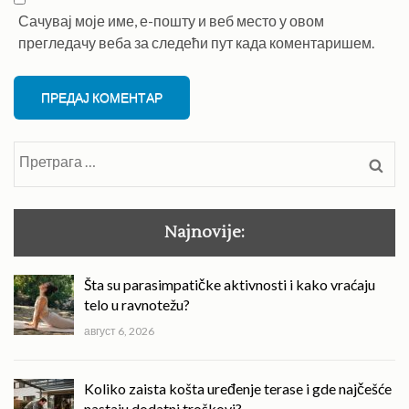
Сачувај моје име, е-пошту и веб место у овом
прегледачу веба за следећи пут када коментаришем.
Претрага
за:
Najnovije:
Šta su parasimpatičke aktivnosti i kako vraćaju
telo u ravnotežu?
август 6, 2026
Koliko zaista košta uređenje terase i gde najčešće
nastaju dodatni troškovi?