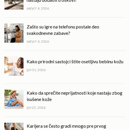
август 4, 2026
Zašto su igre na telefonu postale deo
svakodnevne zabave?
август 4, 2026
Kako prirodni sastojci štite osetljivu bebinu kožu
јул 31, 2026
Kako da sprečite neprijatnosti koje nastaju zbog
isušene kože
јул 25, 2026
Karijera se često gradi mnogo pre prvog