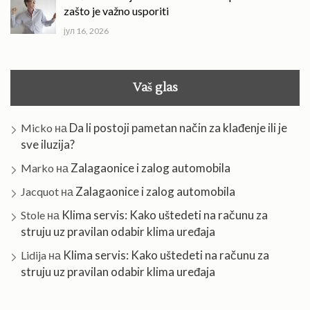
zašto je važno usporiti
јул 16, 2026
Vaš glas
Da li postoji pametan način za klađenje ili je
Micko
на
sve iluzija?
Zalagaonice i zalog automobila
Marko
на
Zalagaonice i zalog automobila
Jacquot
на
Klima servis: Kako uštedeti na računu za
Stole
на
struju uz pravilan odabir klima uređaja
Klima servis: Kako uštedeti na računu za
Lidija
на
struju uz pravilan odabir klima uređaja