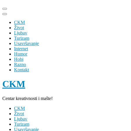
Skip
to
content
CKM
(Press
Život
Enter)
Ljubav
Turizam
Usavršavanje
Internet
Humor
Hobi
Razno
Kontakt
CKM
Centar kreativnosti i mašte!
CKM
Život
Ljubav
Turizam
Usavršavanje