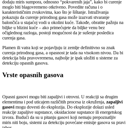
dodaju miris sumpora, odnosno “pokvarenih jaja”, kako bi curenje
moglo biti blagovremeno otkriveno. Povedite računa i o
karakterističnim zvukovima, kao što je šištanje. Istraživanja
pokazuju da curenje prirodnog gasa može izazvati stvaranje
balončića u stajaćoj vodi u okolini kuće. Takođe, obratite pažnju na
biljke u blizini kuće – ako primećujete da biljke venu bez
očiglednog razloga, postoji mogućnost da je sušenje posledica
curenja gasa.
Plamen ili vatra koji se pojavljuju iz zemlje definitivno su znak
curenja prirodnog gasa, a opasnost je tada na visokom nivou. Da bi
detekcija bila pravovremena, najbolje je ipak uložiti u sisteme za
detekciju opasnih gasova.
Vrste opasnih gasova
Opasni gasovi mogu biti zapaljivi i otrovni. U reakciji sa drugim
elementima i pod uticajem različitih procesa iz okruženja,
zapaljivi
gasovi
mogu dovesti do eksplozija. Do eksplozije dolazi usled
reakcije zapaljive supstance, oksidacione supstance ili energetskog
izvora. Budući da su u pitanju gasovi koji nemaju prepoznatljiv
miris niti boju, sistemi za detekciju povećane emisije gasova su pravi
izbor.