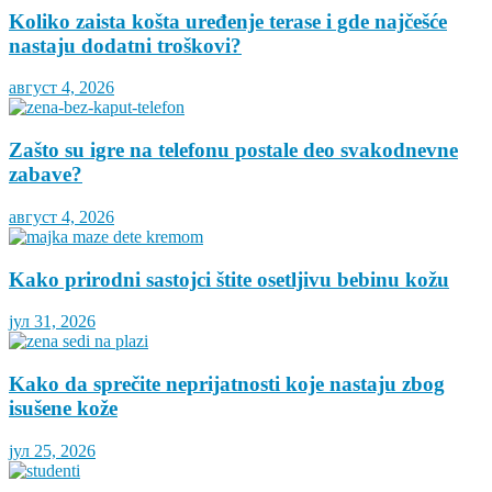
Koliko zaista košta uređenje terase i gde najčešće
nastaju dodatni troškovi?
август 4, 2026
Zašto su igre na telefonu postale deo svakodnevne
zabave?
август 4, 2026
Kako prirodni sastojci štite osetljivu bebinu kožu
јул 31, 2026
Kako da sprečite neprijatnosti koje nastaju zbog
isušene kože
јул 25, 2026