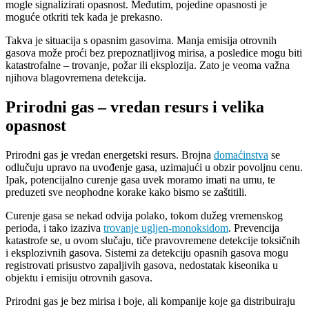
mogle signalizirati opasnost. Međutim, pojedine opasnosti je
moguće otkriti tek kada je prekasno.
Takva je situacija s opasnim gasovima. Manja emisija otrovnih
gasova može proći bez prepoznatljivog mirisa, a posledice mogu biti
katastrofalne – trovanje, požar ili eksplozija. Zato je veoma važna
njihova blagovremena detekcija.
Prirodni gas – vredan resurs i velika
opasnost
Prirodni gas je vredan energetski resurs. Brojna
domaćinstva
se
odlučuju upravo na uvođenje gasa, uzimajući u obzir povoljnu cenu.
Ipak, potencijalno curenje gasa uvek moramo imati na umu, te
preduzeti sve neophodne korake kako bismo se zaštitili.
Curenje gasa se nekad odvija polako, tokom dužeg vremenskog
perioda, i tako izaziva
trovanje ugljen-monoksidom
. Prevencija
katastrofe se, u ovom slučaju, tiče pravovremene detekcije toksičnih
i eksplozivnih gasova. Sistemi za detekciju opasnih gasova mogu
registrovati prisustvo zapaljivih gasova, nedostatak kiseonika u
objektu i emisiju otrovnih gasova.
Prirodni gas je bez mirisa i boje, ali kompanije koje ga distribuiraju