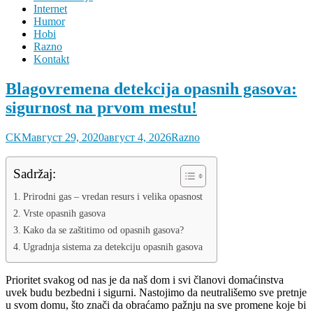
Internet
Humor
Hobi
Razno
Kontakt
Blagovremena detekcija opasnih gasova:
sigurnost na prvom mestu!
CKM
август 29, 2020
август 4, 2026
Razno
Sadržaj:
Prirodni gas – vredan resurs i velika opasnost
Vrste opasnih gasova
Kako da se zaštitimo od opasnih gasova?
Ugradnja sistema za detekciju opasnih gasova
Prioritet svakog od nas je da naš dom i svi članovi domaćinstva
uvek budu bezbedni i sigurni. Nastojimo da neutrališemo sve pretnje
u svom domu, što znači da obraćamo pažnju na sve promene koje bi