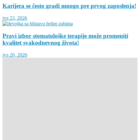
Karijera se često gradi mnogo pre prvog zaposlenja!
јул 23, 2026
Pravi izbor stomatološke terapije može promeniti
kvalitet svakodnevnog života!
јул 20, 2026