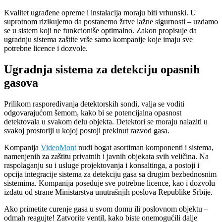
Kvalitet ugrađene opreme i instalacija moraju biti vrhunski. U
suprotnom rizikujemo da postanemo žrtve lažne sigurnosti – uzdamo
se u sistem koji ne funkcioniše optimalno. Zakon propisuje da
ugradnju sistema zaštite vrše samo kompanije koje imaju sve
potrebne licence i dozvole.
Ugradnja sistema za detekciju opasnih
gasova
Prilikom raspoređivanja detektorskih sondi, valja se voditi
odgovarajućom šemom, kako bi se potencijalna opasnost
detektovala u svakom delu objekta. Detektori se moraju nalaziti u
svakoj prostoriji u kojoj postoji prekinut razvod gasa.
Kompanija
VideoMont
nudi bogat asortiman komponenti i sistema,
namenjenih za zaštitu privatnih i javnih objekata svih veličina. Na
raspolaganju su i usluge projektovanja i konsaltinga, a postoji i
opcija integracije sistema za detekciju gasa sa drugim bezbednosnim
sistemima. Kompanija poseduje sve potrebne licence, kao i dozvolu
izdatu od strane Ministarstva unutrašnjih poslova Republike Srbije.
Ako primetite curenje gasa u svom domu ili poslovnom objektu –
odmah reagujte! Zatvorite ventil, kako biste onemogućili dalje