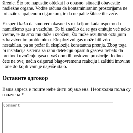
širenje. Što pre napustite objekat i o opasnoj situaciji obavestite
nadležne organe. Vodite računa da kontaminiranim prostorijama ne
prilazite s upaljenom cigaretom, te da ne palite šibice ili sveće.
Eksperti kažu da smo već okasneli s reakcijom kada uspemo da
namirišemo gas u vazduhu. To bi značilo da se gas emituje već neko
vreme, te da smo mu duže i izloženi, što može rezultirati ozbiljnim
zdravstvenim problemima. Eksplozivni gas može biti vrlo
nestabilan, pa su požar ili eksplozija konstantna pretnja. Zbog toga
bi instalacija sistema za ranu detekciju opasnih gasova trebalo da
prethodi uvođenju gasa u vaš dom ili poslovne prostorije. Jedino
ćete na ovaj način osigurati blagovremenu reakciju i zaštititi imovinu
i one do kojih vam je najviše stalo.
Оставите одговор
Ваша адреса е-поште неће бити објављена.
Неопходна поља су
означена
*
Comment