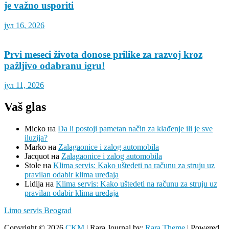
je važno usporiti
јул 16, 2026
Prvi meseci života donose prilike za razvoj kroz
pažljivo odabranu igru!
јул 11, 2026
Vaš glas
Micko
на
Da li postoji pametan način za klađenje ili je sve
iluzija?
Marko
на
Zalagaonice i zalog automobila
Jacquot
на
Zalagaonice i zalog automobila
Stole
на
Klima servis: Kako uštedeti na računu za struju uz
pravilan odabir klima uređaja
Lidija
на
Klima servis: Kako uštedeti na računu za struju uz
pravilan odabir klima uređaja
Limo servis Beograd
Copyright © 2026
CKM
| Rara Journal by:
Rara Theme
| Powered