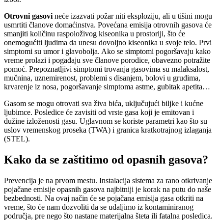
Otrovni gasovi
neće izazvati požar niti eksploziju, ali u tišini mogu
usmrtiti članove domaćinstva. Povećana emisija otrovnih gasova će
smanjiti količinu raspoloživog kiseonika u prostoriji, što će
onemogućiti ljudima da unesu dovoljno kiseonika u svoje telo. Prvi
simptomi su umor i glavobolja. Ako se simptomi pogoršavaju kako
vreme prolazi i pogađaju sve članove porodice, obavezno potražite
pomoć. Prepoznatljivi simptomi trovanja gasovima su malaksalost,
mučnina, uznemirenost, problemi s disanjem, bolovi u grudima,
krvarenje iz nosa, pogoršavanje simptoma astme, gubitak apetita…
Gasom se mogu otrovati sva živa bića, uključujući biljke i kućne
ljubimce. Posledice će zavisiti od vrste gasa koji je emitovan i
dužine izloženosti gasu. Uglavnom se koriste parametri kao što su
uslov vremenskog proseka (TWA) i granica kratkotrajnog izlaganja
(STEL).
Kako da se zaštitimo od opasnih gasova?
Prevencija je na prvom mestu. Instalacija sistema za rano otkrivanje
pojačane emisije opasnih gasova najbitniji je korak na putu do naše
bezbednosti. Na ovaj način će se pojačana emisija gasa otkriti na
vreme, što će nam dozvoliti da se udaljimo iz kontaminiranog
područja, pre nego što nastane materijalna šteta ili fatalna posledica.