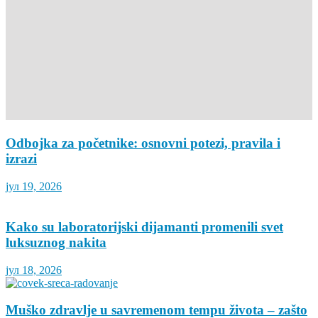
Odbojka za početnike: osnovni potezi, pravila i
izrazi
јул 19, 2026
Kako su laboratorijski dijamanti promenili svet
luksuznog nakita
јул 18, 2026
Muško zdravlje u savremenom tempu života – zašto