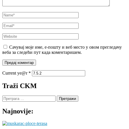
Name
*
Email
*
Website
Сачувај моје име, е-пошту и веб место у овом прегледачу
веба за следећи пут када коментаришем.
Current ye@r
*
Traži CKM
Претрага
за:
Najnovije: