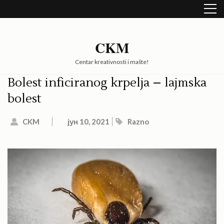
Skip
to
content
(Press
CKM
Enter)
Centar kreativnosti i mašte!
Bolest inficiranog krpelja – lajmska
bolest
CKM
јун 10, 2021
Razno