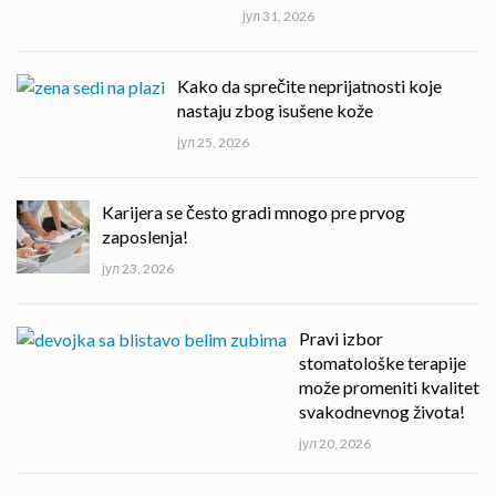
јул 31, 2026
Kako da sprečite neprijatnosti koje
nastaju zbog isušene kože
јул 25, 2026
Karijera se često gradi mnogo pre prvog
zaposlenja!
јул 23, 2026
Pravi izbor
stomatološke terapije
može promeniti kvalitet
svakodnevnog života!
јул 20, 2026