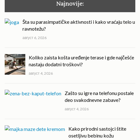
Najnovije:
Šta su parasimpatičke aktivnosti i kako vraćaju telo u
ravnotežu?
август 6, 2026
Koliko zaista košta uređenje terase i gde najčešće
nastaju dodatni troškovi?
август 4, 2026
Zašto su igre na telefonu postale
deo svakodnevne zabave?
август 4, 2026
Kako prirodni sastojci štite
osetljivu bebinu kožu