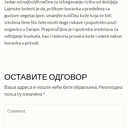
Jedan od najboljih načina za izbegavanje rizika od dobijaja
Lajmske bolesti je da, prilikom boravka u predelima sa
gustom vegetacijom, smanjite količinu kože koja će biti
izložena time što ćete nositi duge rukave i popotrebi uvući
nogavice u čarape. Preporučljiva je i upotreba sredstava za
odbijanje insekata, kao i redovna provera kože i odeće nakon
boravka u prirodi.
ОСТАВИТЕ ОДГОВОР
Ваша адреса е-поште неће бити објављена.
Неопходна
поља су означена
*
Comment