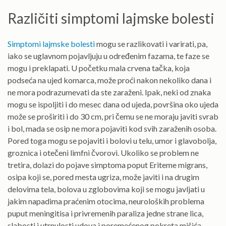
Različiti simptomi lajmske bolesti
Simptomi lajmske bolesti
mogu se razlikovati i varirati, pa,
iako se uglavnom pojavljuju u određenim fazama, te faze se
mogu i preklapati. U početku mala crvena tačka, koja
podseća na ujed komarca, može proći nakon nekoliko dana i
ne mora podrazumevati da ste zaraženi. Ipak, neki od znaka
mogu se ispoljiti i do mesec dana od ujeda, površina oko ujeda
može se proširiti i do 30 cm, pri čemu se ne moraju javiti svrab
i bol, mada se osip ne mora pojaviti kod svih zaraženih osoba.
Pored toga mogu se pojaviti i bolovi u telu, umor i glavobolja,
groznica i otečeni limfni čvorovi. Ukoliko se problem ne
tretira, dolazi do pojave simptoma poput Eriteme migrans,
osipa koji se, pored mesta ugriza, može javiti i na drugim
delovima tela, bolova u zglobovima koji se mogu javljati u
jakim napadima praćenim otocima, neuroloških problema
puput meningitisa i privremenih paraliza jedne strane lica,
slabosti i utrnulosti udova i poremećenog pokreta mišića.