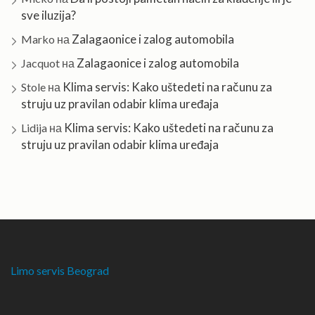
sve iluzija?
Zalagaonice i zalog automobila
Marko
на
Zalagaonice i zalog automobila
Jacquot
на
Klima servis: Kako uštedeti na računu za
Stole
на
struju uz pravilan odabir klima uređaja
Klima servis: Kako uštedeti na računu za
Lidija
на
struju uz pravilan odabir klima uređaja
Limo servis Beograd