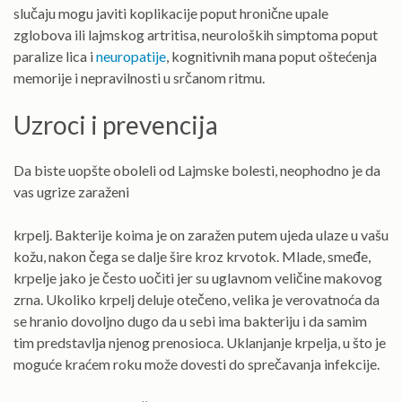
slučaju mogu javiti koplikacije poput hronične upale
zglobova ili lajmskog artritisa, neuroloških simptoma poput
paralize lica i
neuropatije
, kognitivnih mana poput oštećenja
memorije i nepravilnosti u srčanom ritmu.
Uzroci i prevencija
Da biste uopšte oboleli od Lajmske bolesti, neophodno je da
vas ugrize zaraženi
krpelj. Bakterije koima je on zaražen putem ujeda ulaze u vašu
kožu, nakon čega se dalje šire kroz krvotok. Mlade, smeđe,
krpelje jako je često uočiti jer su uglavnom veličine makovog
zrna. Ukoliko krpelj deluje otečeno, velika je verovatnoća da
se hranio dovoljno dugo da u sebi ima bakteriju i da samim
tim predstavlja njenog prenosioca. Uklanjanje krpelja, u što je
moguće kraćem roku može dovesti do sprečavanja infekcije.