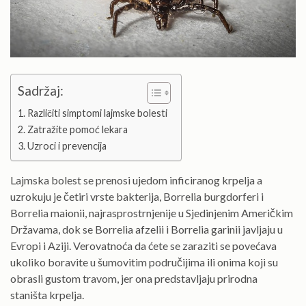
Sadržaj:
Različiti simptomi lajmske bolesti
Zatražite pomoć lekara
Uzroci i prevencija
Lajmska bolest se prenosi ujedom inficiranog krpelja a
uzrokuju je četiri vrste bakterija, Borrelia burgdorferi i
Borrelia maionii, najrasprostrnjenije u Sjedinjenim Američkim
Državama, dok se Borrelia afzelii i Borrelia garinii javljaju u
Evropi i Aziji. Verovatnoća da ćete se zaraziti se povećava
ukoliko boravite u šumovitim područijima ili onima koji su
obrasli gustom travom, jer ona predstavljaju prirodna
staništa krpelja.