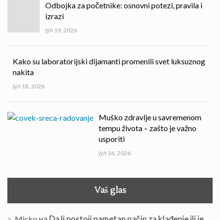
Odbojka za početnike: osnovni potezi, pravila i
izrazi
јул 19, 2026
Kako su laboratorijski dijamanti promenili svet luksuznog
nakita
јул 18, 2026
Muško zdravlje u savremenom
tempu života – zašto je važno
usporiti
јул 16, 2026
Vaš glas
Da li postoji pametan način za klađenje ili je
Micko
на