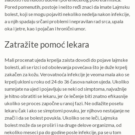
Pored pomenutih, postoje i nešto ređi znaci da imate Lajmsku
bolest, koji se mogu pojaviti nekoliko nedelja nakon infekcije,
a u njih spadaju srčani problemi i nepravilan rad srca, upala
oka i jetre, kao i pojačan i hronični umor.
Zatražite pomoć lekara
Mali procenat ujeda krpelja zaista dovodi do pojave lajmske
bolesti, ali se rizci od obolevanja povećava što je duže krpelj
zakačen za kožu. Verovatnoća infekcije je veoma mala ako se
krpelj ukloni u roku od 24 do 36 časova nakon ujeda. Ukoliko
sumnjate na ujed i pojavljuju se neki od simptoma, najvažnije
je hitno obratiti se lekaru, jer će lečenje biti znatno efikasnije
ukoliko se proces započne u ranoj fazi. Ne odlažite posetu
lekaru čak i ako se simptomi povuku, jer njihovo nestajanje ne
znači i da se bolest povukla. Ukoliko se ne leči, Lajmska
bolest može da se proširi i na druge delove organizma, od
nekoliko meseci pa do godine posle infekcije, pa se u tom