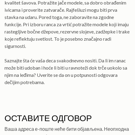
kvalitet šavova. Potražite jače modele, sa dobro obrađenim
ivicama i proverite zatvarače. Rajfešluzi mogu biti prva
stavka na udaru. Pored toga, ne zaboravite na zgodne
funkcije. Pri izboru ranca za vrtić potražite modele koji imaju
rastegljive bočne džepove, rezervne slojeve, zadžepke i trake
koje reflektuju svetlost. To je posebno značajno radi
sigurnosti.
Saznajte šta će vaša deca svakodnevno nositi. Da li im ranac
može biti udoban i hoće li biti u ravnoteži dok trče uokolo sa
njim na leđima? Uverite se da on u potpunosti odgovara
dečijim potrebama.
ОСТАВИТЕ ОДГОВОР
Ваша адреса е-поште неће бити објављена.
Неопходна