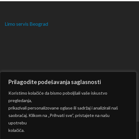
Limo servis Beograd
Prilagodite podešavanja saglasnosti
Koristimo kolačiće da bismo poboljšali vaše iskustvo
pregledanja,
prikazivali personalizovane oglase ili sadržaj i analizirali naš
saobraćaj. Klikom na „Prihvati sve“, pristajete na našu
upotrebu
kolačića.
Copyright © 2026
CKM
| Rara Journal by:
Rara Theme
|