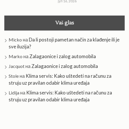
јул 16, 2026
Vaš glas
Da li postoji pametan način za klađenje ili je
Micko
на
sve iluzija?
Zalagaonice i zalog automobila
Marko
на
Zalagaonice i zalog automobila
Jacquot
на
Klima servis: Kako uštedeti na računu za
Stole
на
struju uz pravilan odabir klima uređaja
Klima servis: Kako uštedeti na računu za
Lidija
на
struju uz pravilan odabir klima uređaja