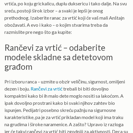
vrtića, po koju grickalicu, duplu duksericu i tako dalje. Na svu
sreću, postoji širok izbor – a svaki je lepši je onog
prethodnog. Izaberite ranac za vrtić koji će vaš mali Anštajn
obožavati. A evo i kako – o kojim stvarima treba da
razmislite pre nego što ga kupite:
Rančevi za vrtić – odaberite
modele skladne sa detetovom
građom
Pri izboru ranca – uzmite u obzir veličinu, sigurnost, omiljeni
dezen i boju.
Rančevi za vrtić
trebali bi biti dovoljno
kompaktni kako bi ih malo dete moglo nositi sa lakoćom. A
ipak dovoljno prostrani kako bi svaki njihov zahtev bio
ispunjen. Pedijatri posebno skreću pažnju na sigurnosne
karakteristike, pa je za vrtić prikladan model koji ima traku
na grudima i široke naramenice. A zašto? Upravo iz razloga
jer će takvi rančevi za vrtić biti zgodniji za aktivnosti. Deca su