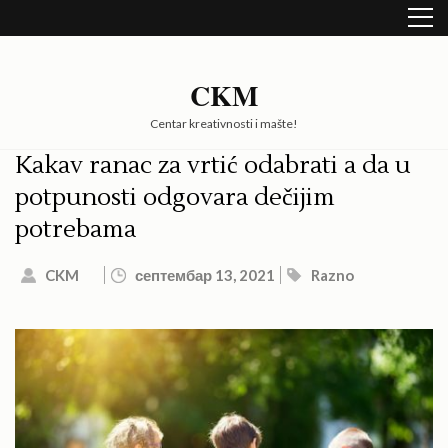
Skip
to
content
(Press
CKM
Enter)
Centar kreativnosti i mašte!
Kakav ranac za vrtić odabrati a da u
potpunosti odgovara dečijim
potrebama
CKM
септембар 13, 2021
Razno