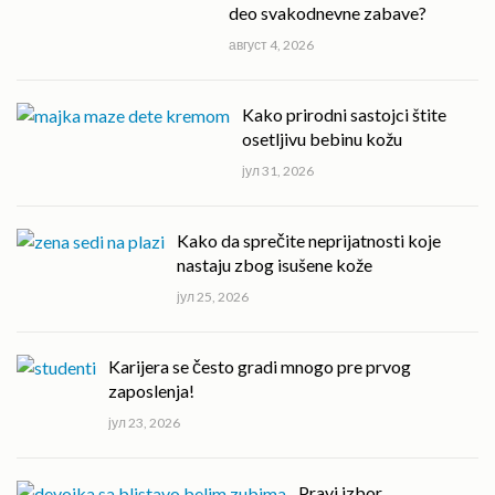
deo svakodnevne zabave?
август 4, 2026
Kako prirodni sastojci štite
osetljivu bebinu kožu
јул 31, 2026
Kako da sprečite neprijatnosti koje
nastaju zbog isušene kože
јул 25, 2026
Karijera se često gradi mnogo pre prvog
zaposlenja!
јул 23, 2026
Pravi izbor