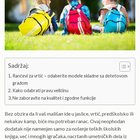
Sadržaj:
Rančevi za vrtić – odaberite modele skladne sa detetovom
građom
Kako odabrati pravu veličinu
Ne zaboravite na kvalitet i zgodne funkcije
Bez obzira da li vaš mališan ide u jaslice, vrtić, predškolsko ili
nekakav kamp, biće mu potreban ranac. Ovaj neophodan
dodatak nije namenjen samo za nošenje teških školskih
knjiga, već i mnogih igračaka, nacrtanih umetničkih dela iz