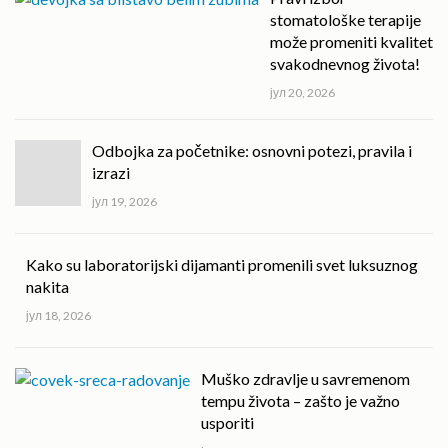
stomatološke terapije
može promeniti kvalitet
svakodnevnog života!
јул 20, 2026
Odbojka za početnike: osnovni potezi, pravila i
izrazi
јул 19, 2026
Kako su laboratorijski dijamanti promenili svet luksuznog
nakita
јул 18, 2026
Muško zdravlje u savremenom
tempu života – zašto je važno
usporiti