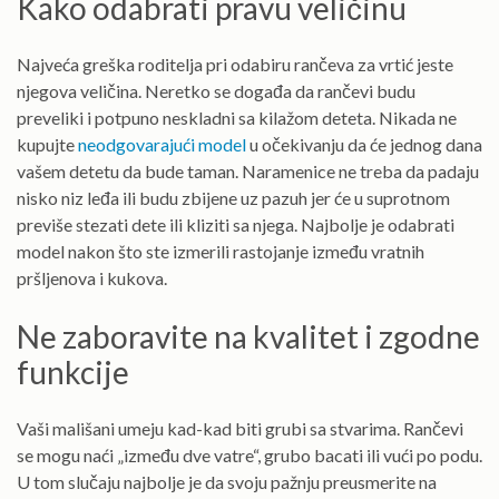
Kako odabrati pravu veličinu
Najveća greška roditelja pri odabiru rančeva za vrtić jeste
njegova veličina. Neretko se događa da rančevi budu
preveliki i potpuno neskladni sa kilažom deteta. Nikada ne
kupujte
neodgovarajući model
u očekivanju da će jednog dana
vašem detetu da bude taman. Naramenice ne treba da padaju
nisko niz leđa ili budu zbijene uz pazuh jer će u suprotnom
previše stezati dete ili kliziti sa njega. Najbolje je odabrati
model nakon što ste izmerili rastojanje između vratnih
pršljenova i kukova.
Ne zaboravite na kvalitet i zgodne
funkcije
Vaši mališani umeju kad-kad biti grubi sa stvarima. Rančevi
se mogu naći „između dve vatre“, grubo bacati ili vući po podu.
U tom slučaju najbolje je da svoju pažnju preusmerite na