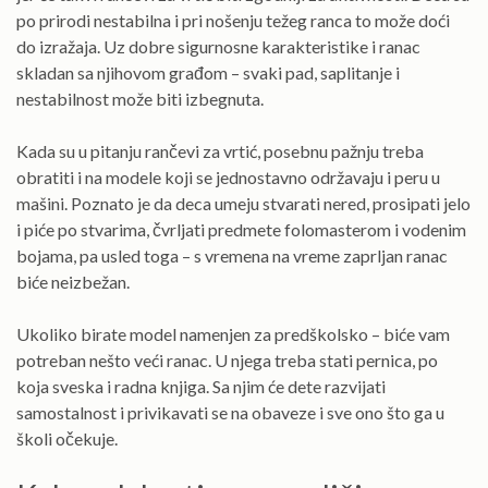
po prirodi nestabilna i pri nošenju težeg ranca to može doći
do izražaja. Uz dobre sigurnosne karakteristike i ranac
skladan sa njihovom građom – svaki pad, saplitanje i
nestabilnost može biti izbegnuta.
Kada su u pitanju rančevi za vrtić, posebnu pažnju treba
obratiti i na modele koji se jednostavno održavaju i peru u
mašini. Poznato je da deca umeju stvarati nered, prosipati jelo
i piće po stvarima, čvrljati predmete folomasterom i vodenim
bojama, pa usled toga – s vremena na vreme zaprljan ranac
biće neizbežan.
Ukoliko birate model namenjen za predškolsko – biće vam
potreban nešto veći ranac. U njega treba stati pernica, po
koja sveska i radna knjiga. Sa njim će dete razvijati
samostalnost i privikavati se na obaveze i sve ono što ga u
školi očekuje.