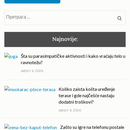
Претрага
за:
Najnovije:
Šta su parasimpatičke aktivnosti i kako vraćaju telo u
ravnotežu?
август 6, 2026
Koliko zaista košta uređenje
terase i gde najčešće nastaju
dodatni troškovi?
август 4, 2026
Zašto su igre na telefonu postale