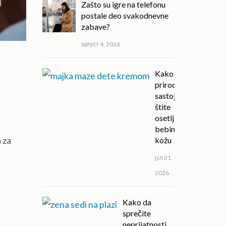
Zašto su igre na telefonu
postale deo svakodnevne
zabave?
август 4, 2026
Kako
prirodni
sastojci
štite
osetljivu
bebinu
 za
kožu
јул 31,
2026
Kako da
sprečite
neprijatnosti