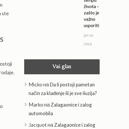
im
života –
zašto je
a ste
važno
usporiti
јул 16,
s
2026
ostoji
Vaš glas
prodaje.
Micko
на
Da li postoji pametan
način za klađenje ili je sve iluzija?
Marko
на
Zalagaonice i zalog
lo
automobila
Jacquot
на
Zalagaonice i zalog