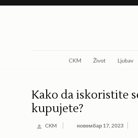
Skip
to
content
(Press
Enter)
CKM
Život
Ljubav
Kako da iskoristite 
kupujete?
CKM
новембар 17, 2023