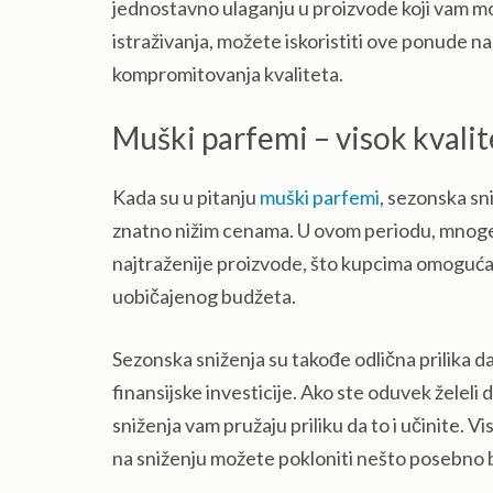
jednostavno ulaganju u proizvode koji vam mogu
istraživanja, možete iskoristiti ove ponude n
kompromitovanja kvaliteta.
Muški parfemi – visok kvali
Kada su u pitanju
muški parfemi
, sezonska sn
znatno nižim cenama. U ovom periodu, mnoge
najtraženije proizvode, što kupcima omogućav
uobičajenog budžeta.
Sezonska sniženja su takođe odlična prilika 
finansijske investicije. Ako ste oduvek želeli
sniženja vam pružaju priliku da to i učinite. 
na sniženju možete pokloniti nešto posebno 