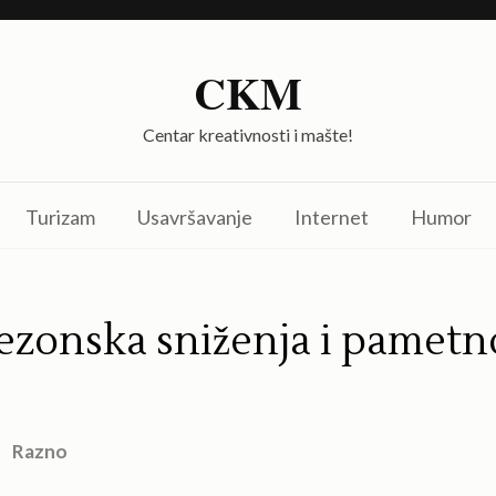
CKM
Centar kreativnosti i mašte!
Turizam
Usavršavanje
Internet
Humor
sezonska sniženja i pametn
Razno