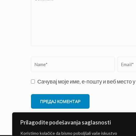
Name
*
Email
*
Сачувај моје име, е-пошту и веб место
Prilagodite podešavanja saglasnosti
Koristimo kolačiće da bismo poboljšali vaše iskustvo