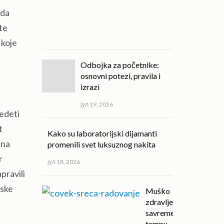
јул
 da
20,
ite
2026
 koje
Odbojka za početnike:
osnovni potezi, pravila i
izrazi
јул 19, 2026
tedeti
t
Kako su laboratorijski dijamanti
 na
promenili svet luksuznog nakita
r
јул 18, 2026
pravili
nske
Muško
zdravlje u
savremenom
tempu