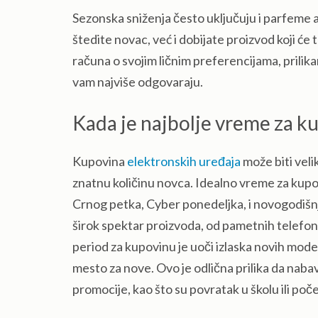
Sezonska sniženja često uključuju i parfeme 
štedite novac, već i dobijate proizvod koji će 
računa o svojim ličnim preferencijama, prilika
vam najviše odgovaraju.
Kada je najbolje vreme za k
Kupovina
elektronskih uređaja
može biti velik
znatnu količinu novca. Idealno vreme za kupo
Crnog petka, Cyber ponedeljka, i novogodišnj
širok spektar proizvoda, od pametnih telefona
period za kupovinu je uoči izlaska novih model
mesto za nove. Ovo je odlična prilika da nabav
promocije, kao što su povratak u školu ili p