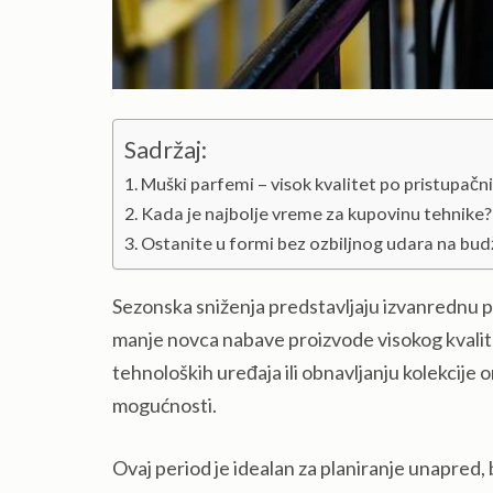
Sadržaj:
Muški parfemi – visok kvalitet po pristupa
Kada je najbolje vreme za kupovinu tehnike?
Ostanite u formi bez ozbiljnog udara na bu
Sezonska sniženja predstavljaju izvanrednu 
manje novca nabave proizvode visokog kvalite
tehnoloških uređaja ili obnavljanju kolekcije
mogućnosti.
Ovaj period je idealan za planiranje unapred, 