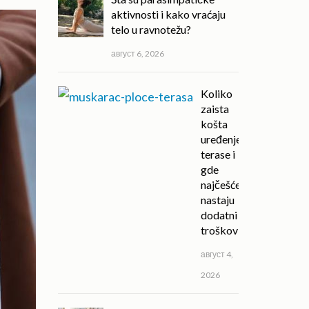
aktivnosti i kako vraćaju
telo u ravnotežu?
август 6, 2026
Koliko
zaista
košta
uređenje
terase i
gde
najčešće
nastaju
dodatni
troškovi?
август 4,
2026