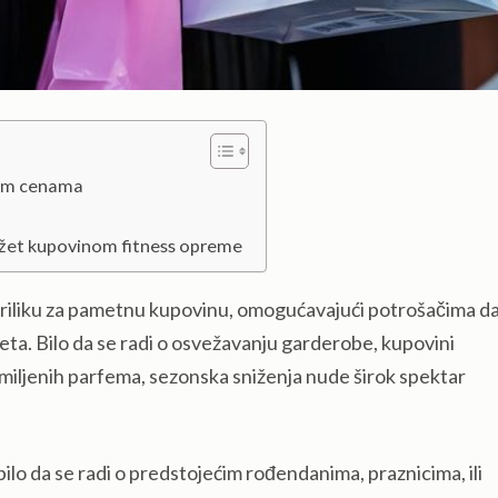
čnim cenama
džet kupovinom fitness opreme
priliku za pametnu kupovinu, omogućavajući potrošačima da
ta. Bilo da se radi o osvežavanju garderobe, kupovini
 omiljenih parfema, sezonska sniženja nude širok spektar
bilo da se radi o predstojećim rođendanima, praznicima, ili