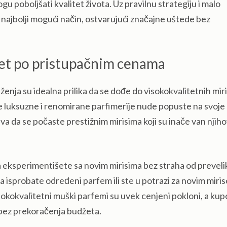
 poboljšati kvalitet života. Uz pravilnu strategiju i malo
a najbolji mogući način, ostvarujući značajne uštede bez
tet po pristupačnim cenama
iženja su idealna prilika da se dođe do visokokvalitetnih mir
 luksuzne i renomirane parfimerije nude popuste na svoje
a da se počaste prestižnim mirisima koji su inače van njih
da eksperimentišete sa novim mirisima bez straha od preveli
 da isprobate određeni parfem ili ste u potrazi za novim miri
Visokokvalitetni muški parfemi su uvek cenjeni pokloni, a k
bez prekoračenja budžeta.