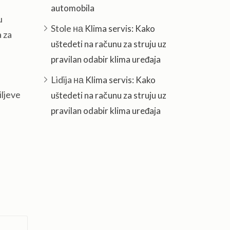
automobila
u
Stole
на
Klima servis: Kako
a za
uštedeti na računu za struju uz
pravilan odabir klima uređaja
Lidija
на
Klima servis: Kako
iljeve
uštedeti na računu za struju uz
pravilan odabir klima uređaja