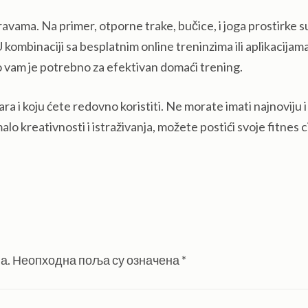
avama. Na primer, otporne trake, bučice, i joga prostirke s
kombinaciji sa besplatnim online treninzima ili aplikacijam
o vam je potrebno za efektivan domaći trening.
a i koju ćete redovno koristiti. Ne morate imati najnoviju i
alo kreativnosti i istraživanja, možete postići svoje fitnes c
а.
Неопходна поља су означена
*