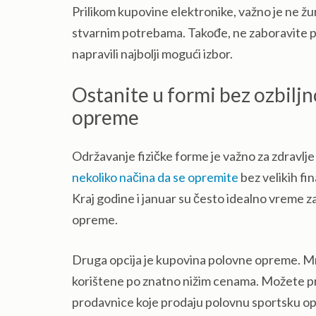
Prilikom kupovine elektronike, važno je ne žuri
stvarnim potrebama. Takođe, ne zaboravite prov
napravili najbolji mogući izbor.
Ostanite u formi bez ozbilj
opreme
Održavanje fizičke forme je važno za zdravlje 
nekoliko načina da se opremite
bez velikih fin
Kraj godine i januar su često idealno vreme 
opreme.
Druga opcija je kupovina polovne opreme. Mno
korištene po znatno nižim cenama. Možete prove
prodavnice koje prodaju polovnu sportsku o