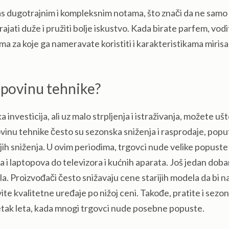
as dugotrajnim i kompleksnim notama, što znači da ne samo
trajati duže i pružiti bolje iskustvo. Kada birate parfem, vod
ma za koje ga nameravate koristiti i karakteristikama mirisa
upovinu tehnike?
a investicija, ali uz malo strpljenja i istraživanja, možete uš
vinu tehnike često su sezonska sniženja i rasprodaje, popu
ih sniženja. U ovim periodima, trgovci nude velike popuste
 i laptopova do televizora i kućnih aparata. Još jedan doba
a. Proizvođači često snižavaju cene starijih modela da bi na
ite kvalitetne uređaje po nižoj ceni. Takođe, pratite i sezo
očetak leta, kada mnogi trgovci nude posebne popuste.