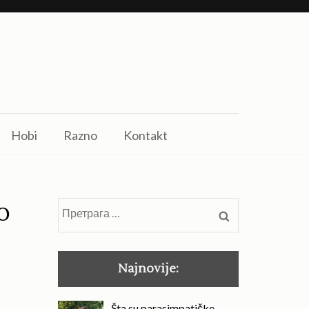
Hobi
Razno
Kontakt
o
Претрага
за:
Najnovije:
Šta su parasimpatičke