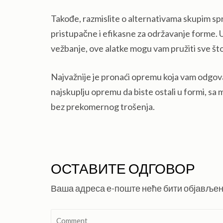
Takođe, razmislite o alternativama skupim spr
pristupačne i efikasne za održavanje forme. U 
vežbanje, ove alatke mogu vam pružiti sve št
Najvažnije je pronaći opremu koja vam odgovar
najskuplju opremu da biste ostali u formi, sa m
bez prekomernog trošenja.
ОСТАВИТЕ ОДГОВОР
Ваша адреса е-поште неће бити објављен
Comment