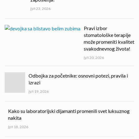
јул 23, 2026
Pravi izbor
stomatološke terapije
može promeniti kvalitet
svakodnevnog života!
јул 20, 2026
Odbojka za početnike: osnovni potezi, pravila i
izrazi
јул 19, 2026
Kako su laboratorijski dijamanti promenili svet luksuznog
nakita
јул 18, 2026