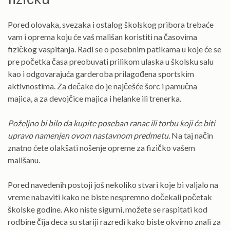
Pored olovaka, svezaka i ostalog školskog pribora trebaće
vam i oprema koju će vaš mališan koristiti na časovima
fizičkog vaspitanja. Radi se o posebnim patikama u koje će se
pre početka časa preobuvati prilikom ulaska u školsku salu
kao i odgovarajuća garderoba prilagođena sportskim
aktivnostima. Za dečake do je najčešće šorc i pamučna
majica, a za devojčice majica i helanke ili trenerka.
Poželjno bi bilo da kupite poseban ranac ili torbu koji će biti
upravo namenjen ovom nastavnom predmetu.
Na taj način
znatno ćete olakšati nošenje opreme za fizičko vašem
mališanu.
Pored navedenih postoji još nekoliko stvari koje bi valjalo na
vreme nabaviti kako ne biste nespremno dočekali početak
školske godine. Ako niste sigurni, možete se raspitati kod
rodbine čija deca su stariji razredi kako biste okvirno znali za