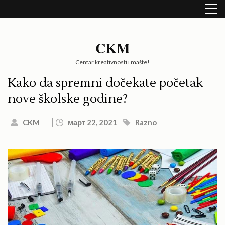
Skip
to
content
(Press
CKM
Enter)
Centar kreativnosti i mašte!
Kako da spremni dočekate početak
nove školske godine?
CKM
март 22, 2021
Razno