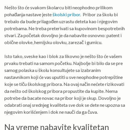
Nešto što će svakom školarcu biti neophodno prilikom
pohađanja nastave jeste
školski pribor
. Pribor za školu bi
trebalo da bude prilagođen uzrastu deteta kao i njegovim
potrebama. Ne treba preterivati sa kupovinom bespotrebnih
stvari. Za početak dovoljno je da nabavite osnovno: patent i
obične olovke, hemijsku olovku, zarezač i gumicu.
Isto tako, sveske kao i blok za likovno je nešto što će vašem
prvaku trebati na samom početku. Najbolje bi bilo da se pre
samog polaska u školu konsultujete sa izabranim
nastavnikom koji će vas uputiti u sve neophodne potrepštine
koje se tiču školskog pribora. Na ovaj način nećete rizikovati
da nešto od školskog pribora propustite da kupite. Nema
potrebe da bacate novac na pribor koji je skup. Dovoljno je
odabrati onaj srednjeg kvaliteta sve dok se dete ne upozna sa
njegovim korišćenjem i dok ne nauči da ga čuva.
Na vreme nabavite kvalitetan