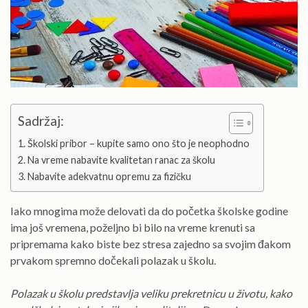
Sadržaj:
Školski pribor – kupite samo ono što je neophodno
Na vreme nabavite kvalitetan ranac za školu
Nabavite adekvatnu opremu za fizičku
Iako mnogima može delovati da do početka školske godine
ima još vremena, poželjno bi bilo na vreme krenuti sa
pripremama kako biste bez stresa zajedno sa svojim đakom
prvakom spremno dočekali polazak u školu.
Polazak u školu predstavlja veliku prekretnicu u životu, kako