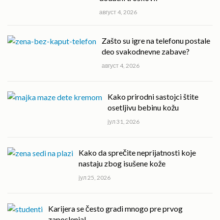
август 4, 2026
Zašto su igre na telefonu postale
deo svakodnevne zabave?
август 4, 2026
Kako prirodni sastojci štite
osetljivu bebinu kožu
јул 31, 2026
Kako da sprečite neprijatnosti koje
nastaju zbog isušene kože
јул 25, 2026
Karijera se često gradi mnogo pre prvog
zaposlenja!