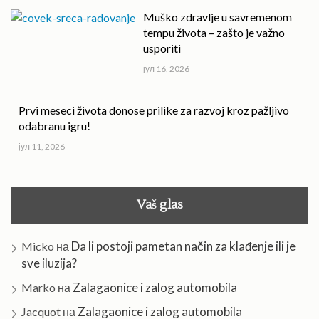
Muško zdravlje u savremenom
tempu života – zašto je važno
usporiti
јул 16, 2026
Prvi meseci života donose prilike za razvoj kroz pažljivo
odabranu igru!
јул 11, 2026
Vaš glas
Da li postoji pametan način za klađenje ili je
Micko
на
sve iluzija?
Zalagaonice i zalog automobila
Marko
на
Zalagaonice i zalog automobila
Jacquot
на