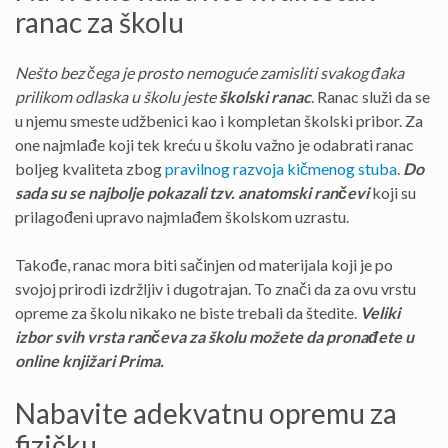
ranac za školu
Nešto bez čega je prosto nemoguće zamisliti svakog đaka
prilikom odlaska u školu jeste
školski ranac
. Ranac služi da se
u njemu smeste udžbenici kao i kompletan školski pribor. Za
one najmlađe koji tek kreću u školu važno je odabrati ranac
boljeg kvaliteta zbog
pravilnog razvoja kičmenog stuba
.
Do
sada su se najbolje pokazali tzv. anatomski rančevi
koji su
prilagođeni upravo najmlađem školskom uzrastu.
Takođe, ranac mora biti sačinjen od materijala koji je po
svojoj prirodi izdržljiv i dugotrajan. To znači da za ovu vrstu
opreme za školu nikako ne biste trebali da štedite.
Veliki
izbor svih vrsta rančeva za školu možete da pronađete u
online knjižari Prima.
Nabavite adekvatnu opremu za
fizičku