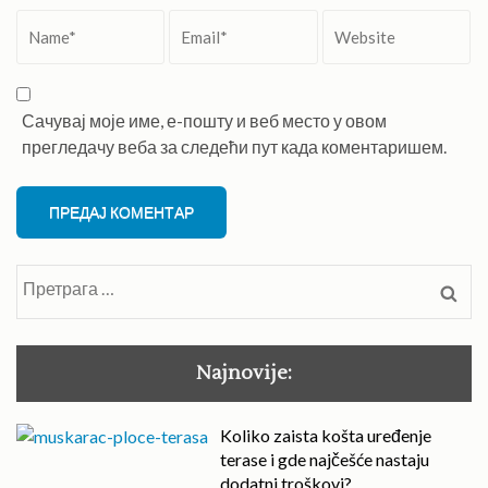
Name
*
Email
*
Website
Сачувај моје име, е-пошту и веб место у овом
прегледачу веба за следећи пут када коментаришем.
Претрага
за:
Najnovije:
Koliko zaista košta uređenje
terase i gde najčešće nastaju
dodatni troškovi?