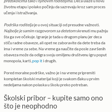
predškolcima tako i njihovim roditeljima.
Deca ulaze u novu
životnu etapu i polako počinju da sazrevaju kroz sam proces
učenja i istraživanja.
Podrška roditelja
je u ovoj situaciji od presudne važnosti.
Najbolje je samim razgovorom sa detetom
skrenuti mu pažnju
šta ga sve očekuje. Igranje je tada u drugom planu jer deca
stiču radne obaveze, ali opet ne zaboravite da dete treba da
ima i vreme za sebe. Na vreme ga naučite da posle završenih
obaveza može da odigra svoju omiljenu društvenu igru poput
monopola, karti,
pop it
i drugih.
Pored moralne podrške, važno je i na vreme pripremiti
kompletan školski materijal koji je svakom đaku u prvim
nedeljama nakon polaska u školu preko potreban.
Školski pribor – kupite samo ono
što je neophodno