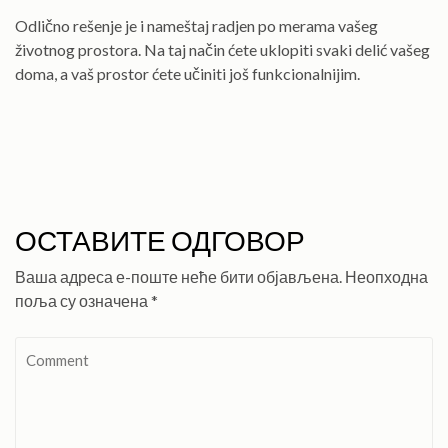
Odlično rešenje je i nameštaj radjen po merama vašeg
životnog prostora. Na taj način ćete uklopiti svaki delić vašeg
doma, a vaš prostor ćete učiniti još funkcionalnijim.
ОСТАВИТЕ ОДГОВОР
Ваша адреса е-поште неће бити објављена.
Неопходна
поља су означена
*
Comment