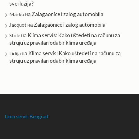
sve iluzija?
Zalagaonice i zalog automobila
Marko
на
Zalagaonice i zalog automobila
Jacquot
на
Klima servis: Kako uštedeti na računu za
Stole
на
struju uz pravilan odabir klima uređaja
Klima servis: Kako uštedeti na računu za
Lidija
на
struju uz pravilan odabir klima uređaja
Limo servis Beograd