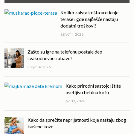
Koliko zaista košta uređenje
terase i gde najčešće nastaju
dodatni troškovi?
август 4, 2026
Zašto su igre na telefonu postale deo
svakodnevne zabave?
август 4, 2026
Kako prirodni sastojci štite
osetljivu bebinu kožu
јул 31, 2026
Kako da sprečite neprijatnosti koje nastaju zbog
isušene kože