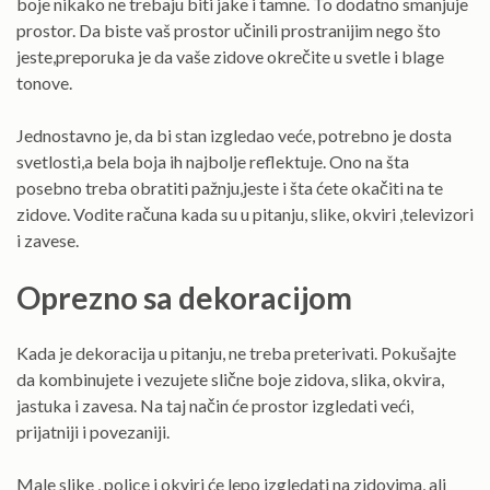
boje nikako ne trebaju biti jake i tamne. To dodatno smanjuje
prostor. Da biste vaš prostor učinili prostranijim nego što
jeste,preporuka je da vaše zidove okrečite u svetle i blage
tonove.
Jednostavno je, da bi stan izgledao veće, potrebno je dosta
svetlosti,a bela boja ih najbolje reflektuje. Ono na šta
posebno treba obratiti pažnju,jeste i šta ćete okačiti na te
zidove. Vodite računa kada su u pitanju, slike, okviri ,televizori
i zavese.
Oprezno sa dekoracijom
Kada je dekoracija u pitanju, ne treba preterivati. Pokušajte
da kombinujete i vezujete slične boje zidova, slika, okvira,
jastuka i zavesa. Na taj način će prostor izgledati veći,
prijatniji i povezaniji.
Male slike , police i okviri će lepo izgledati na zidovima, ali