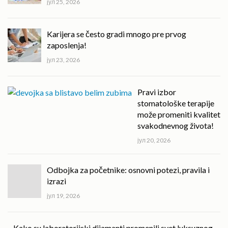
јул 25, 2026
Karijera se često gradi mnogo pre prvog
zaposlenja!
јул 23, 2026
Pravi izbor
stomatološke terapije
može promeniti kvalitet
svakodnevnog života!
јул 20, 2026
Odbojka za početnike: osnovni potezi, pravila i
izrazi
јул 19, 2026
Kako su laboratorijski dijamanti promenili svet luksuznog