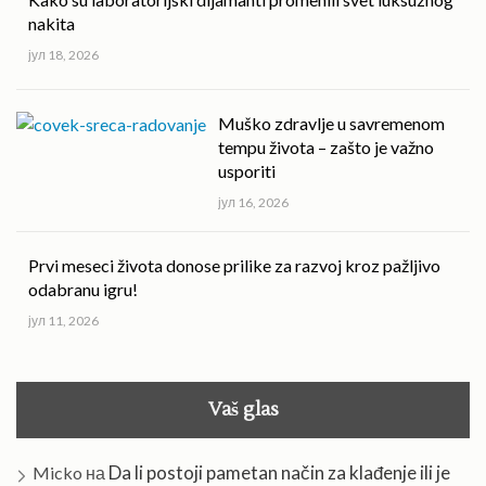
nakita
јул 18, 2026
Muško zdravlje u savremenom
tempu života – zašto je važno
usporiti
јул 16, 2026
Prvi meseci života donose prilike za razvoj kroz pažljivo
odabranu igru!
јул 11, 2026
Vaš glas
Da li postoji pametan način za klađenje ili je
Micko
на