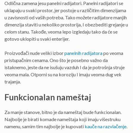
Odlična zamena jesu panelni radijatori. Panelni radijatori se
uklapaju u svaki prostor, jer postoje u različitim dimenzijama
u zavisnosti od vaših potreba. Tako možete radijatore manjih
dimenzija staviti u nekoliko prostorija, I obezbediti grejanje u
celom stanu. Takođe, veoma lepo izgledaju tako da će se
gotovo uklopiti u svaki enterijer.
Proizvođači nude veliki izbor
panelnih radijatora
po veoma
pristupačnim cenama. Ono što je posebno važno da
istaknemo, jeste da ne isušuju vazduh I da je potrošnja struje
veoma mala. Otporni su na koroziju I imaju veoma dug vek
trajanja.
Funkcionalan nameštaj
Za manje stanove, bitno je da nameštaj bude funkcionalan.
Najbolje je birati komade nameštaja koji imaju višestruku
namenu, samim tim najbolje je kupovati
kauče na razvlačenje
.