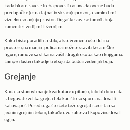
kada birate zavese treba povesti računa da one ne budu
predugačke jer na taj način skraćuju prozor, a samim tim i
vizuelno smanjuju prostor. Dugačke zavese tamnih boja,
zamenite svetlijim i ležernijim.
Kako biste poradili na stilu, a istovremeno uštedeli na
prostoru, na manjim policama možete staviti keramičke
figure, ramove sa slikama vaših dragih osoba kao i knjigama.
Lampe i lusteri takodje trebaju da budu svedenijih boja.
Grejanje
Kada su stanovi manje kvadrature u pitanju, bilo bi dobro da
izbegavate velika grejna tela kao što su šporet na drva ili
kaljava peć. Pored toga što ćete teže ugrejati ceo stan sa
jednim grejnim telom, takođe ovo zahteva I kupovinu drva I
uglja.