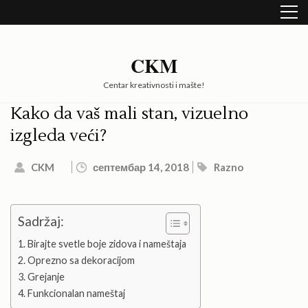
Skip
to
content
(Press
CKM
Enter)
Centar kreativnosti i mašte!
Kako da vaš mali stan, vizuelno
izgleda veći?
CKM
септембар 14, 2018
Razno
Sadržaj:
Birajte svetle boje zidova i nameštaja
Oprezno sa dekoracijom
Grejanje
Funkcionalan nameštaj