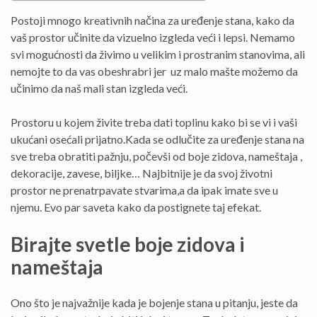
Postoji mnogo kreativnih načina za uređenje stana, kako da
vaš prostor učinite da vizuelno izgleda veći i lepsi. Nemamo
svi mogućnosti da živimo u velikim i prostranim stanovima, ali
nemojte to da vas obeshrabri jer uz malo mašte možemo da
učinimo da naš mali stan izgleda veći.
Prostoru u kojem živite treba dati toplinu kako bi se vi i vaši
ukućani osećali prijatno.Kada se odlučite za uređenje stana na
sve treba obratiti pažnju, počevši od boje zidova, nameštaja ,
dekoracije, zavese, biljke… Najbitnije je da svoj životni
prostor ne prenatrpavate stvarima,a da ipak imate sve u
njemu. Evo par saveta kako da postignete taj efekat.
Birajte svetle boje zidova i
nameštaja
Ono što je najvažnije kada je bojenje stana u pitanju, jeste da