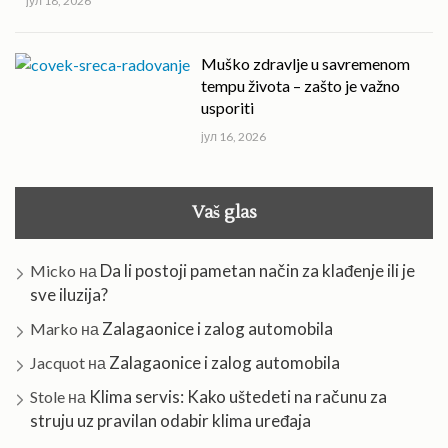
јул 18, 2026
Muško zdravlje u savremenom
tempu života – zašto je važno
usporiti
јул 16, 2026
Vaš glas
Da li postoji pametan način za klađenje ili je
Micko
на
sve iluzija?
Zalagaonice i zalog automobila
Marko
на
Zalagaonice i zalog automobila
Jacquot
на
Klima servis: Kako uštedeti na računu za
Stole
на
struju uz pravilan odabir klima uređaja