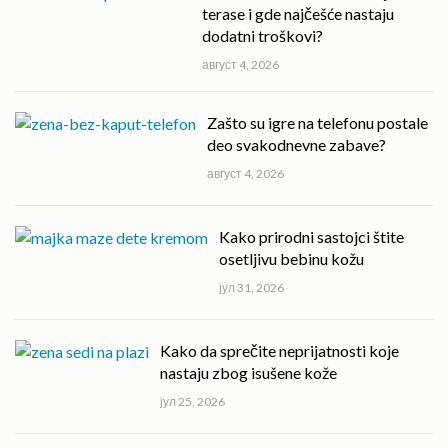
terase i gde najčešće nastaju
dodatni troškovi?
август 4, 2026
Zašto su igre na telefonu postale
deo svakodnevne zabave?
август 4, 2026
Kako prirodni sastojci štite
osetljivu bebinu kožu
јул 31, 2026
Kako da sprečite neprijatnosti koje
nastaju zbog isušene kože
јул 25, 2026