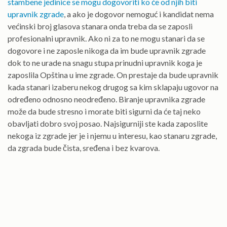
stambene jedinice se mogu dogovoriti ko će od njih biti
upravnik zgrade
, a ako je dogovor nemoguć i kandidat nema
većinski broj glasova stanara onda treba da se zaposli
profesionalni upravnik. Ako ni za to ne mogu stanari da se
dogovore i ne zaposle nikoga da im bude upravnik zgrade
dok to ne urade na snagu stupa prinudni upravnik koga je
zaposlila Opština u ime zgrade. On prestaje da bude upravnik
kada stanari izaberu nekog drugog sa kim sklapaju ugovor na
određeno odnosno neodređeno. Biranje upravnika zgrade
može da bude stresno i morate biti sigurni da će taj neko
obavljati dobro svoj posao. Najsigurniji ste kada zaposlite
nekoga iz zgrade jer je i njemu u interesu, kao stanaru zgrade,
da zgrada bude čista, sređena i bez kvarova.