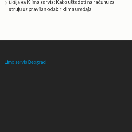
Klima servis: Kako uštedeti na računu za
Lidija
на
struju uz pravilan odabir klima uređaja
Limo servis Beograd