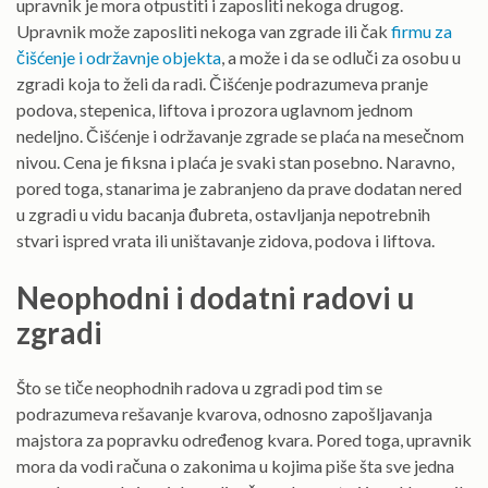
upravnik je mora otpustiti i zaposliti nekoga drugog.
Upravnik može zaposliti nekoga van zgrade ili čak
firmu za
čišćenje i održavnje objekta
, a može i da se odluči za osobu u
zgradi koja to želi da radi. Čišćenje podrazumeva pranje
podova, stepenica, liftova i prozora uglavnom jednom
nedeljno. Čišćenje i održavanje zgrade se plaća na mesečnom
nivou. Cena je fiksna i plaća je svaki stan posebno. Naravno,
pored toga, stanarima je zabranjeno da prave dodatan nered
u zgradi u vidu bacanja đubreta, ostavljanja nepotrebnih
stvari ispred vrata ili uništavanje zidova, podova i liftova.
Neophodni i dodatni radovi u
zgradi
Što se tiče neophodnih radova u zgradi pod tim se
podrazumeva rešavanje kvarova, odnosno zapošljavanja
majstora za popravku određenog kvara. Pored toga, upravnik
mora da vodi računa o zakonima u kojima piše šta sve jedna