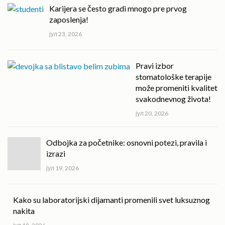
Karijera se često gradi mnogo pre prvog
zaposlenja!
јул 23, 2026
Pravi izbor
stomatološke terapije
može promeniti kvalitet
svakodnevnog života!
јул 20, 2026
Odbojka za početnike: osnovni potezi, pravila i
izrazi
јул 19, 2026
Kako su laboratorijski dijamanti promenili svet luksuznog
nakita