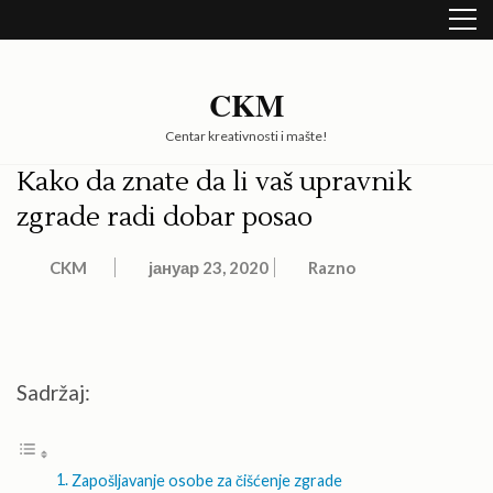
Skip
to
content
(Press
CKM
Enter)
Centar kreativnosti i mašte!
Kako da znate da li vaš upravnik
zgrade radi dobar posao
CKM
јануар 23, 2020
Razno
Sadržaj:
Zapošljavanje osobe za čišćenje zgrade