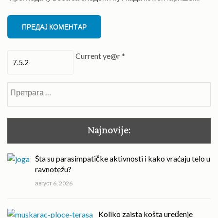
Current ye@r
*
Претрага
за:
Najnovije:
Šta su parasimpatičke aktivnosti i kako vraćaju telo u
ravnotežu?
август 6, 2026
Koliko zaista košta uređenje