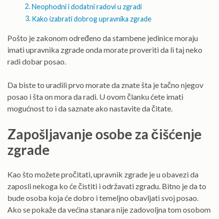
Neophodni i dodatni radovi u zgradi
Kako izabrati dobrog upravnika zgrade
Pošto je zakonom određeno da stambene jedinice moraju
imati upravnika zgrade onda morate proveriti da li taj neko
radi dobar posao.
Da biste to uradili prvo morate da znate šta je tačno njegov
posao i šta on mora da radi. U ovom članku ćete imati
mogućnost to i da saznate ako nastavite da čitate.
Zapošljavanje osobe za čišćenje
zgrade
Kao što možete pročitati, upravnik zgrade je u obavezi da
zaposli nekoga ko će čistiti i održavati zgradu. Bitno je da to
bude osoba koja će dobro i temeljno obavljati svoj posao.
Ako se pokaže da većina stanara nije zadovoljna tom osobom