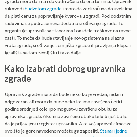
zgrada mora da ima i da vodi računa da ona to i ima.
Upravnik
rukovodi
budžetom zgrade
i mora da vodi računa da uvek ima
da plati cenu za popravljanje kvarova u zgradi. Pod dodatnim
radovima se podrazumeva dodatno sređivanje zgrade. To
organizuje upravnik sa stanarima i oni dele troškove na ravne
časti. To može da bude stavljanje novog sistema na ulazna
vrata zgrade, sređivanje zemljišta zgrade ili pravljenja klupa i
igrališta na tom zemljištu i tako dalje.
Kako izabrati dobrog upravnika
zgrade
Upravnik zgrade mora da bude neko ko je vredan, radan i
odgovoran, ali mora da bude neko ko ima završeno četiri
godine srednje škole i po mogustvu završenu obuku za
upravnika zgrade. Ako ima završenu obuku bilo bi još bolje
da je prijavljen u registar upravnika. Ako vaš upravnik ima sve
ovo što je gore navedeno možete ga zaposliti.
Stanari jedne