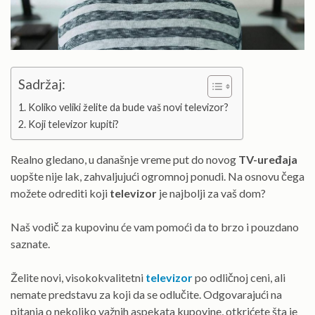
Sadržaj:
Koliko veliki želite da bude vaš novi televizor?
Koji televizor kupiti?
Realno gledano, u današnje vreme put do novog
TV-uređaja
uopšte nije lak, zahvaljujući ogromnoj ponudi. Na osnovu čega
možete odrediti koji
televizor
je najbolji za vaš dom?
Naš vodič za kupovinu će vam pomoći da to brzo i pouzdano
saznate.
Želite novi, visokokvalitetni
televizor
po odličnoj ceni, ali
nemate predstavu za koji da se odlučite. Odgovarajući na
pitanja o nekoliko važnih aspekata kupovine, otkrićete šta je