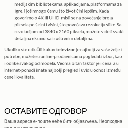
medijskim bibliotekama, aplikacijama, platformama za
igre, i još mnogo čemu što život čini lepšim. Kada
govorimo o 4K ili UHD, misli se na povećanje broja
piksela po širini i visini, što povećava rezoluciju slike. Sa
rezolucijom od 3840 x 2160 piksela, možete videti svaki
detalj na ekranu, sa izoštrenim detaljima.
Ukoliko ste odlučili kakav
televizor
je najbolji za vaše želje i
potrebe, možete u online-prodavnicama pogledati izbor, kao
i odlike svakog od modela. Veoma bitan faktor je i cena, a u
internet-ponudi imate najbolji pregled i uvid u odnos između
cene i kvaliteta.
ОСТАВИТЕ ОДГОВОР
Ваша адреса е-поште неће бити објављена.
Неопходна
поља су означена
*