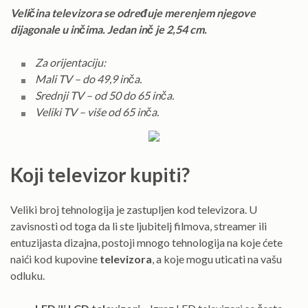
Veličina televizora se određuje merenjem njegove
dijagonale u inčima. Jedan inč je 2,54 cm.
Za orijentaciju:
Mali TV – do 49,9 inča.
Srednji TV – od 50 do 65 inča.
Veliki TV – više od 65 inča.
Koji televizor kupiti?
Veliki broj tehnologija je zastupljen kod televizora. U
zavisnosti od toga da li ste ljubitelj filmova, streamer ili
entuzijasta dizajna, postoji mnogo tehnologija na koje ćete
naići kod kupovine
televizora
, a koje mogu uticati na vašu
odluku.