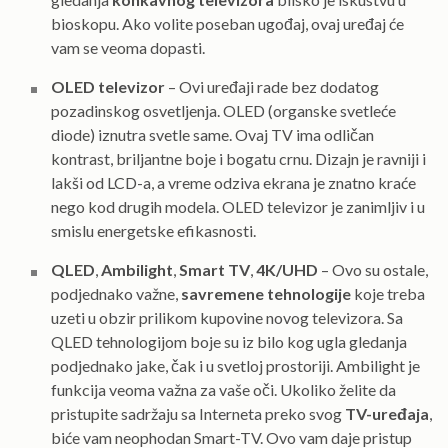
bioskopu. Ako volite poseban ugođaj, ovaj uređaj će
vam se veoma dopasti.
OLED televizor
– Ovi uređaji rade bez dodatog
pozadinskog osvetljenja. OLED (organske svetleće
diode) iznutra svetle same. Ovaj TV ima odličan
kontrast, briljantne boje i bogatu crnu. Dizajn je ravniji i
lakši od LCD-a, a vreme odziva ekrana je znatno kraće
nego kod drugih modela. OLED televizor je zanimljiv i u
smislu energetske efikasnosti.
QLED
,
Ambilight
,
Smart TV
,
4K/UHD
– Ovo su ostale,
podjednako važne,
savremene tehnologije
koje treba
uzeti u obzir prilikom kupovine novog televizora. Sa
QLED tehnologijom boje su iz bilo kog ugla gledanja
podjednako jake, čak i u svetloj prostoriji. Ambilight je
funkcija veoma važna za vaše oči. Ukoliko želite da
pristupite sadržaju sa Interneta preko svog
TV-uređaja
,
biće vam neophodan Smart-TV. Ovo vam daje pristup