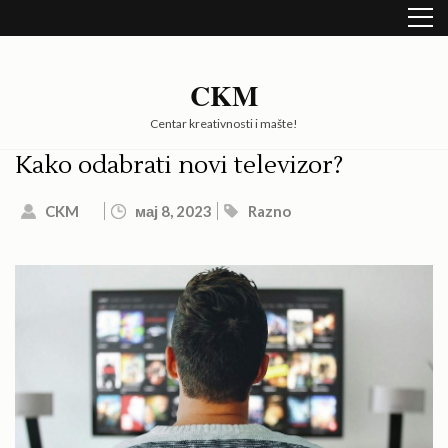
Skip
to
content
(Press
CKM
Enter)
Centar kreativnosti i mašte!
Kako odabrati novi televizor?
CKM
мај 8, 2023
Razno