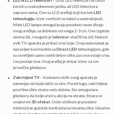
LED ili LCD televizori
– Izraz LED televizori se često
koristi u svakodnevnom jeziku, ali LED televizora
zapravo nema. Ovo su LCD uređaji koji koriste
LED
tehnologiju
. Izvor svetlosti se nalazi u unutrašnjosti.
Male LED lampe omogućavaju posebno ravan dizajn
ovog uređaja, sa dubinom od svega 2-3 cm. Ovo izgleda
veoma šik, i moguće je
televizor
okačiti na zid. Slabost
ovih TV-aparata je prikaz crne boje. Ovaj nedostatak je
ispravljen kod modela sa
Direct LED
tehnologijom, gde
su osvetljeni samo svetli delovi slike, pa crna ostaje crna,
i ne postaje siva. Ovaj uređaj je dobar izbor za sve
prosečne gledaoce.
Zakrivljeni TV
– Konkavni oblik ovog aparata je
namenjen da bude lakši za oko. Pored toga, zakrivljena
površina slike stvara veću dubinu, što omogućava
gledaocu da bolje uroni u akciju na ekranu. Stvara se
svojevrsni
3D efekat
. Ovim oblikom je posebno
minimiziran gubitak kontrasta na ivicama slike. Iskustvo
gledanja
konkavnog televizora
blisko je iskustvu u