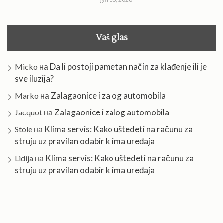
Vaš glas
Da li postoji pametan način za klađenje ili je
Micko
на
sve iluzija?
Zalagaonice i zalog automobila
Marko
на
Zalagaonice i zalog automobila
Jacquot
на
Klima servis: Kako uštedeti na računu za
Stole
на
struju uz pravilan odabir klima uređaja
Klima servis: Kako uštedeti na računu za
Lidija
на
struju uz pravilan odabir klima uređaja