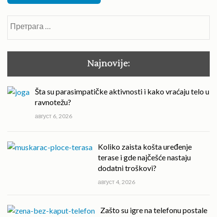
Претрага
за:
Najnovije:
Šta su parasimpatičke aktivnosti i kako vraćaju telo u
ravnotežu?
август 6, 2026
Koliko zaista košta uređenje
terase i gde najčešće nastaju
dodatni troškovi?
август 4, 2026
Zašto su igre na telefonu postale