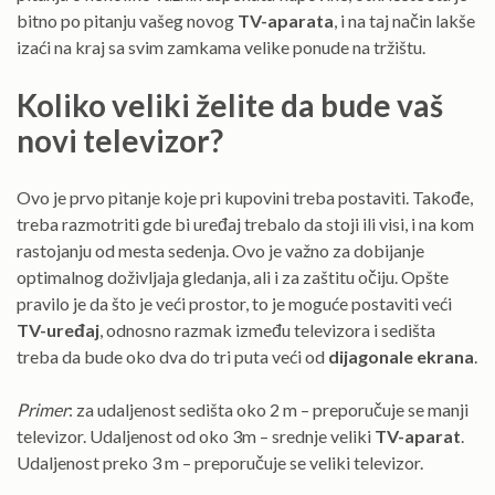
bitno po pitanju vašeg novog
TV-aparata
, i na taj način lakše
izaći na kraj sa svim zamkama velike ponude na tržištu.
Koliko veliki želite da bude vaš
novi televizor?
Ovo je prvo pitanje koje pri kupovini treba postaviti. Takođe,
treba razmotriti gde bi uređaj trebalo da stoji ili visi, i na kom
rastojanju od mesta sedenja. Ovo je važno za dobijanje
optimalnog doživljaja gledanja, ali i za zaštitu očiju. Opšte
pravilo je da što je veći prostor, to je moguće postaviti veći
TV-uređaj
, odnosno razmak između televizora i sedišta
treba da bude oko dva do tri puta veći od
dijagonale ekrana
.
Primer
: za udaljenost sedišta oko 2 m – preporučuje se manji
televizor. Udaljenost od oko 3m – srednje veliki
TV-aparat
.
Udaljenost preko 3 m – preporučuje se veliki televizor.