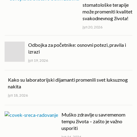
stomatološke terapije
može promeniti kvalitet
svakodnevnog života!
јул 20, 2026
Odbojka za početnike: osnovni potezi, pravila i
izrazi
јул 19, 2026
Kako su laboratorijski dijamanti promenili svet luksuznog
nakita
јул 18, 2026
Muško zdravlje u savremenom
tempu života – zašto je važno
usporiti
јул 16, 2026