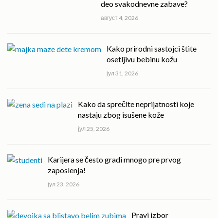
deo svakodnevne zabave?
август 4, 2026
Kako prirodni sastojci štite
osetljivu bebinu kožu
јул 31, 2026
Kako da sprečite neprijatnosti koje
nastaju zbog isušene kože
јул 25, 2026
Karijera se često gradi mnogo pre prvog
zaposlenja!
јул 23, 2026
Pravi izbor