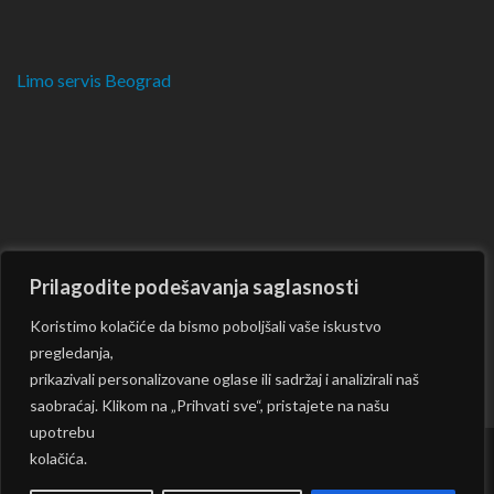
Limo servis Beograd
Prilagodite podešavanja saglasnosti
Koristimo kolačiće da bismo poboljšali vaše iskustvo
pregledanja,
prikazivali personalizovane oglase ili sadržaj i analizirali naš
saobraćaj. Klikom na „Prihvati sve“, pristajete na našu
upotrebu
kolačića.
Copyright © 2026
CKM
| Rara Journal by:
Rara Theme
|