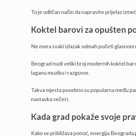
To je odličan način da napravite prijelaz izme
Koktel barovi za opušten p
Ne mora svaki izlazak odmah početi glasnom
Beograd nudi veliki broj modernih koktel baro
laganu muziku i razgovor.
Takva mjesta posebno su popularna među paro
nastavka večeri.
Kada grad pokaže svoje pra
Kako se približava ponoć, energija Beograda 