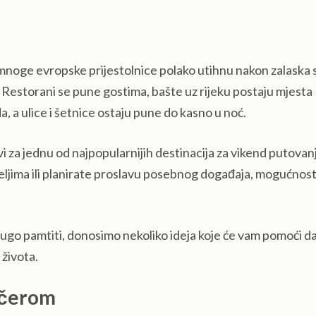
mnoge evropske prijestolnice polako utihnu nakon zalaska 
 Restorani se pune gostima, bašte uz rijeku postaju mjesta
da, a ulice i šetnice ostaju pune do kasno u noć.
za jednu od najpopularnijih destinacija za vikend putovan
jateljima ili planirate proslavu posebnog događaja, mogućnost
 dugo pamtiti, donosimo nekoliko ideja koje će vam pomoći d
života.
ečerom