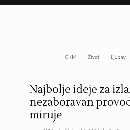
Skip
to
content
(Press
Enter)
CKM
Život
Ljubav
Najbolje ideje za iz
nezaboravan provod 
miruje