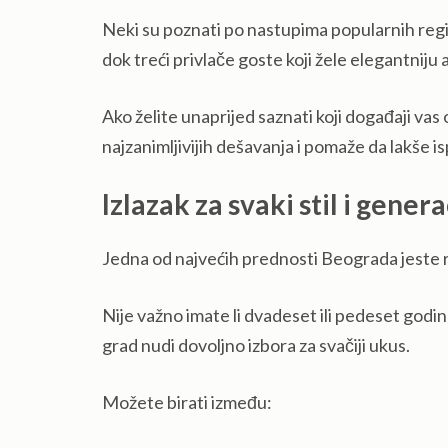
Neki su poznati po nastupima popularnih reg
dok treći privlače goste koji žele elegantniju
Ako želite unaprijed saznati koji događaji vas
najzanimljivijih dešavanja i pomaže da lakše is
Izlazak za svaki stil i genera
Jedna od najvećih prednosti Beograda jeste 
Nije važno imate li dvadeset ili pedeset godina
grad nudi dovoljno izbora za svačiji ukus.
Možete birati između: