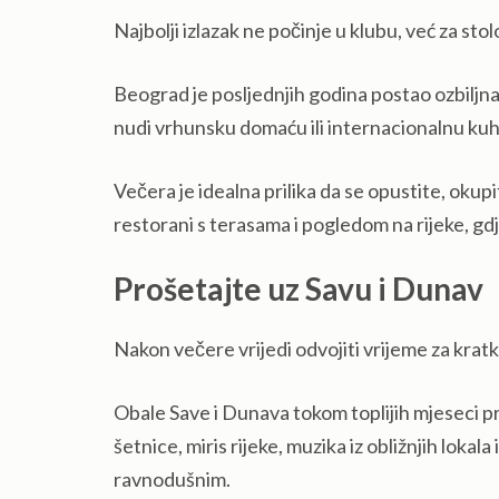
Najbolji izlazak ne počinje u klubu, već za sto
Beograd je posljednjih godina postao ozbiljna
nudi vrhunsku domaću ili internacionalnu kuh
Večera je idealna prilika da se opustite, oku
restorani s terasama i pogledom na rijeke, gd
Prošetajte uz Savu i Dunav
Nakon večere vrijedi odvojiti vrijeme za kratk
Obale Save i Dunava tokom toplijih mjeseci pre
šetnice, miris rijeke, muzika iz obližnjih loka
ravnodušnim.