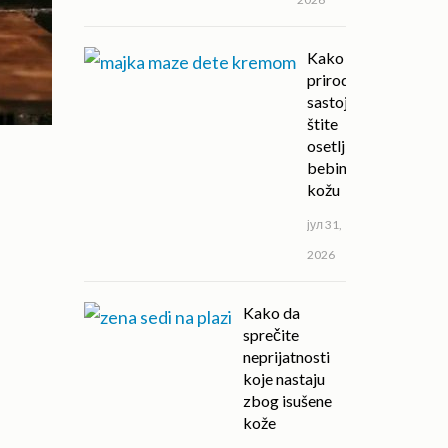
Kako
prirodni
sastojci
štite
osetljivu
bebinu
kožu
јул 31,
2026
Kako da
sprečite
neprijatnosti
koje nastaju
zbog isušene
kože