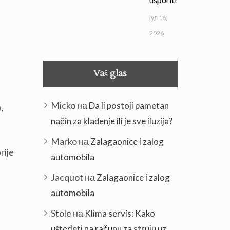
јул 16,
2026
Vaš glas
Micko
на
Da li postoji pametan
,
način za klađenje ili je sve iluzija?
Marko
на
Zalagaonice i zalog
rije
automobila
Jacquot
на
Zalagaonice i zalog
automobila
Stole
на
Klima servis: Kako
uštedeti na računu za struju uz