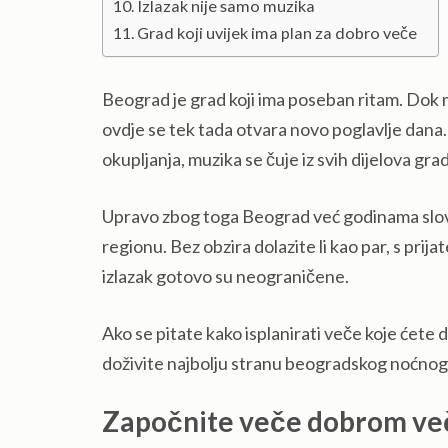
Izlazak nije samo muzika
Grad koji uvijek ima plan za dobro veče
Beograd je grad koji ima poseban ritam. Dok 
ovdje se tek tada otvara novo poglavlje dana.
okupljanja, muzika se čuje iz svih dijelova gra
Upravo zbog toga Beograd već godinama slovi 
regionu. Bez obzira dolazite li kao par, s pri
izlazak gotovo su neograničene.
Ako se pitate kako isplanirati veče koje ćete
doživite najbolju stranu beogradskog noćnog 
Započnite veče dobrom v