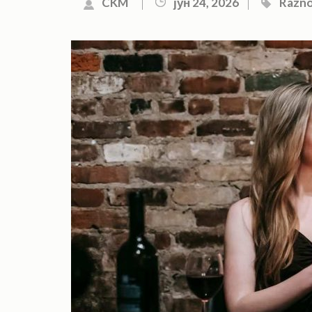
CKM
јун 24, 2026
Razn