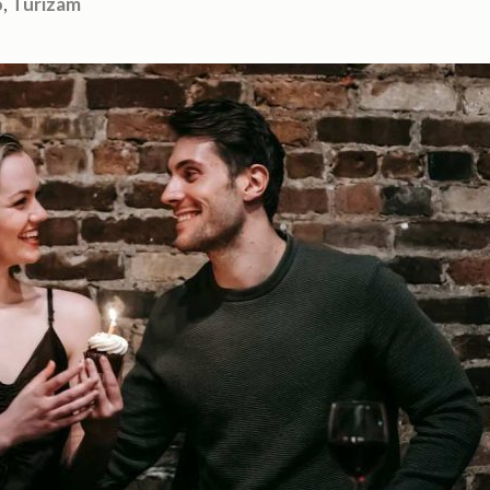
o
,
Turizam