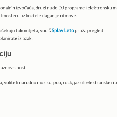
ionalnih izvođača, drugi nude DJ programe i elektronsku m
 atmosferu uz koktele i laganije ritmove.
 očekuju tokom ljeta, vodič
Splav Leto
pruža pregled
planirate izlazak.
ciju
raznovrsnost.
, volite li narodnu muziku, pop, rock, jazz ili elektronske r