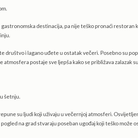
lom.
 gastronomska destinacija, pa nije teško pronaći restoran k
inju.
pite društvo i lagano uđete u ostatak večeri. Posebno su pop
je atmosfera postaje sve ljepša kako se približava zalazak s
u šetnju.
pune su ljudi koji uživaju u večernjoj atmosferi. Osvijetlj
la i pogled na grad stvaraju poseban ugođaj koji teško može os