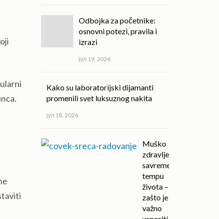
Odbojka za početnike:
osnovni potezi, pravila i
oji
izrazi
јул 19, 2026
ularni
Kako su laboratorijski dijamanti
unca.
promenili svet luksuznog nakita
јул 18, 2026
Muško
zdravlje u
savremenom
tempu
ene
života –
taviti
zašto je
važno
usporiti