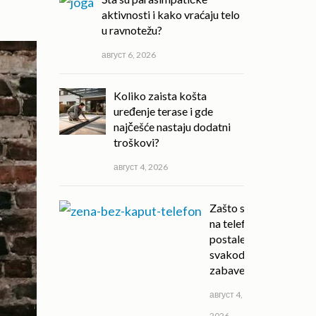
aktivnosti i kako vraćaju telo
u ravnotežu?
август 6, 2026
Koliko zaista košta
uređenje terase i gde
najčešće nastaju dodatni
troškovi?
август 4, 2026
Zašto su igre
na telefonu
postale deo
svakodnevne
zabave?
август 4,
2026