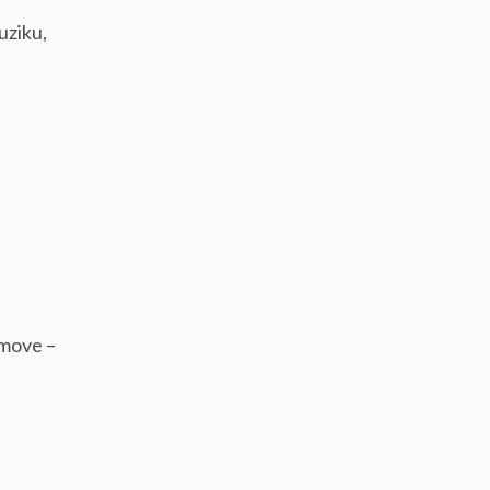
uziku,
itmove –