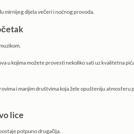
đu mirnijeg dijela večeri i noćnog provoda.
očetak
 muzikom.
va u kojima možete provesti nekoliko sati uz kvalitetna pića
vima i manjim društvima koja žele opušteniju atmosferu p
vo lice
postaje potpuno drugačija.