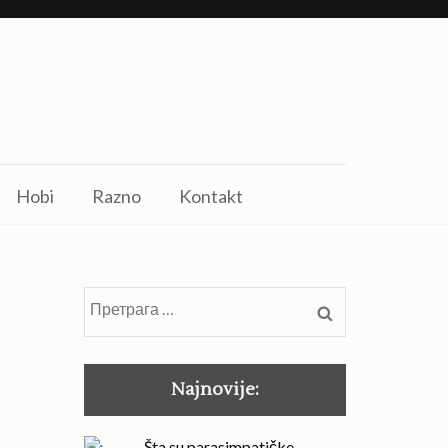
Hobi
Razno
Kontakt
Претрага
за:
Najnovije:
Šta su parasimpatičke