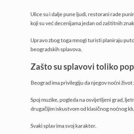
Ulice su i dalje pune ljudi, restorani rade pu
koji su već decenijama jedan od zaštitnih zna
Upravo zbog toga mnogi turisti planiraju pu
beogradskih splavova.
Zašto su splavovi toliko po
Beograd ima privilegiju da njegov noćni život 
Spoj muzike, pogleda na osvijetljeni grad, lje
drugačijim iskustvom od klasičnog noćnog kl
Svaki splav ima svoj karakter.