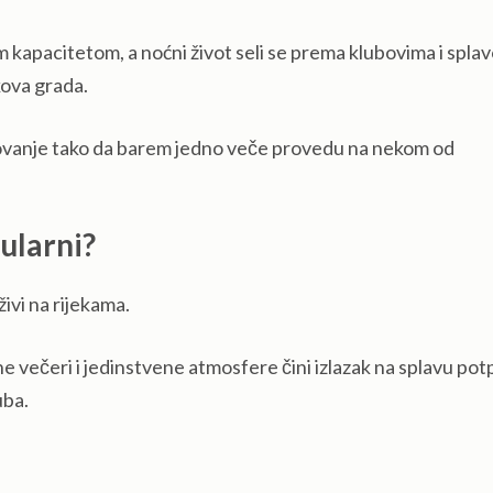
nim kapacitetom, a noćni život seli se prema klubovima i spla
kova grada.
tovanje tako da barem jedno veče provedu na nekom od
pularni?
živi na rijekama.
tne večeri i jedinstvene atmosfere čini izlazak na splavu po
uba.