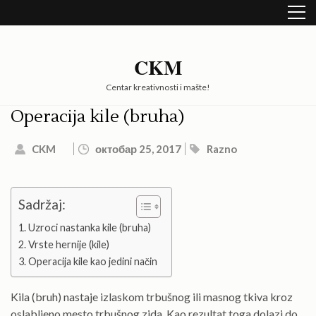
Skip
to
content
(Press
CKM
Enter)
Centar kreativnosti i mašte!
Operacija kile (bruha)
CKM
октобар 25, 2017
Razno
Sadržaj:
Uzroci nastanka kile (bruha)
Vrste hernije (kile)
Operacija kile kao jedini način
Kila (bruh) nastaje izlaskom trbušnog ili masnog tkiva kroz
oslabljeno mesto trbušnog zida. Kao rezultat toga dolazi do