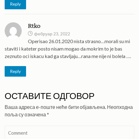
Reply
Rtko
фебруар 23, 2022
Operisao 26.01.2020 nista strasno…morali su mi
staviti i kateter posto nisam mogao da mokrim to je bas
zeznuto oci iskacu kad ga stavljaju…rana me nije ni bolela ….
Reply
ОСТАВИТЕ ОДГОВОР
Ваша адреса е-поште неће бити објављена.
Неопходна
поља су означена
*
Comment