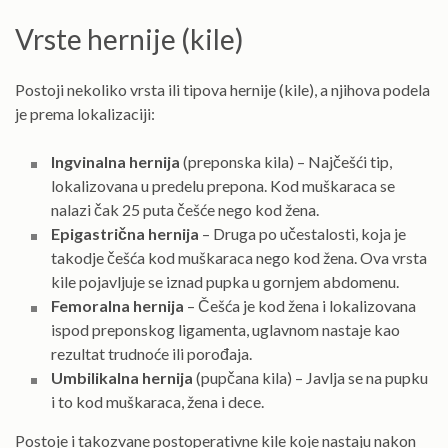
Vrste hernije (kile)
Postoji nekoliko vrsta ili tipova hernije (kile), a njihova podela
je prema lokalizaciji:
Ingvinalna hernija
(preponska kila) – Najčešći tip,
lokalizovana u predelu prepona. Kod muškaraca se
nalazi čak 25 puta češće nego kod žena.
Epigastrična hernija
– Druga po učestalosti, koja je
takodje češća kod muškaraca nego kod žena. Ova vrsta
kile pojavljuje se iznad pupka u gornjem abdomenu.
Femoralna hernija
– Češća je kod žena i lokalizovana
ispod preponskog ligamenta, uglavnom nastaje kao
rezultat trudnoće ili porođaja.
Umbilikalna hernija
(pupčana kila) – Javlja se na pupku
i to kod muškaraca, žena i dece.
Postoje i takozvane postoperativne kile koje nastaju nakon