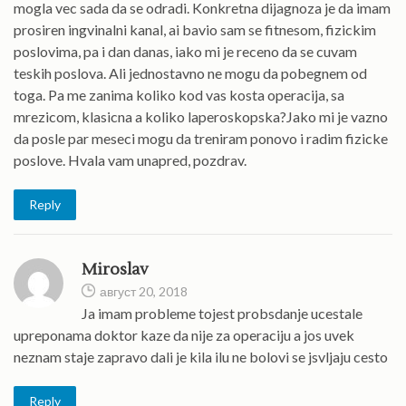
mogla vec sada da se odradi. Konkretna dijagnoza je da imam
prosiren ingvinalni kanal, ai bavio sam se fitnesom, fizickim
poslovima, pa i dan danas, iako mi je receno da se cuvam
teskih poslova. Ali jednostavno ne mogu da pobegnem od
toga. Pa me zanima koliko kod vas kosta operacija, sa
mrezicom, klasicna a koliko laperoskopska?Jako mi je vazno
da posle par meseci mogu da treniram ponovo i radim fizicke
poslove. Hvala vam unapred, pozdrav.
Reply
Miroslav
август 20, 2018
Ja imam probleme tojest probsdanje ucestale
upreponama doktor kaze da nije za operaciju a jos uvek
neznam staje zapravo dali je kila ilu ne bolovi se jsvljaju cesto
Reply