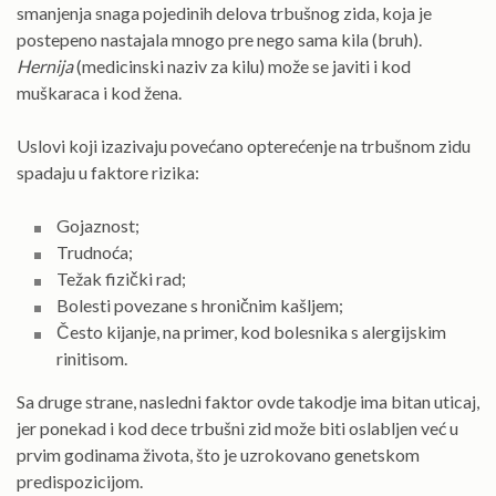
smanjenja snaga pojedinih delova trbušnog zida, koja je
postepeno nastajala mnogo pre nego sama kila (bruh).
Hernija
(medicinski naziv za kilu) može se javiti i kod
muškaraca i kod žena.
Uslovi koji izazivaju povećano opterećenje na trbušnom zidu
spadaju u faktore rizika:
Gojaznost;
Trudnoća;
Težak fizički rad;
Bolesti povezane s hroničnim kašljem;
Često kijanje, na primer, kod bolesnika s alergijskim
rinitisom.
Sa druge strane, nasledni faktor ovde takodje ima bitan uticaj,
jer ponekad i kod dece trbušni zid može biti oslabljen već u
prvim godinama života, što je uzrokovano genetskom
predispozicijom.