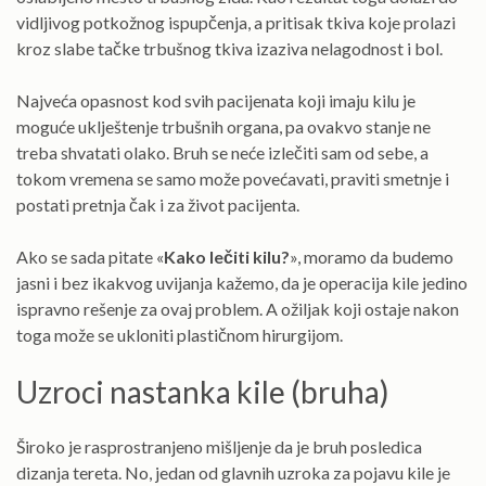
vidljivog potkožnog ispupčenja, a pritisak tkiva koje prolazi
kroz slabe tačke trbušnog tkiva izaziva nelagodnost i bol.
Najveća opasnost kod svih pacijenata koji imaju kilu je
moguće uklještenje trbušnih organa, pa ovakvo stanje ne
treba shvatati olako. Bruh se neće izlečiti sam od sebe, a
tokom vremena se samo može povećavati, praviti smetnje i
postati pretnja čak i za život pacijenta.
Ako se sada pitate «
Kako lečiti kilu?
», moramo da budemo
jasni i bez ikakvog uvijanja kažemo, da je operacija kile jedino
ispravno rešenje za ovaj problem. A ožiljak koji ostaje nakon
toga može se ukloniti plastičnom hirurgijom.
Uzroci nastanka kile (bruha)
Široko je rasprostranjeno mišljenje da je bruh posledica
dizanja tereta. No, jedan od glavnih uzroka za pojavu kile je