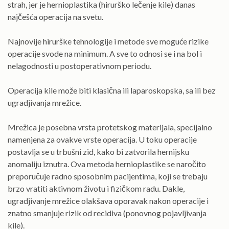
strah, jer je hernioplastika (hirurško lečenje kile) danas
najčešća operacija na svetu.
Najnovije hirurške tehnologije i metode sve moguće rizike
operacije svode na minimum. A sve to odnosi se i na bol i
nelagodnosti u postoperativnom periodu.
Operacija kile može biti klasična ili laparoskopska, sa ili bez
ugradjivanja mrežice.
Mrežica je posebna vrsta protetskog materijala, specijalno
namenjena za ovakve vrste operacija. U toku operacije
postavlja se u trbušni zid, kako bi zatvorila hernijsku
anomaliju iznutra. Ova metoda hernioplastike se naročito
preporučuje radno sposobnim pacijentima, koji se trebaju
brzo vratiti aktivnom životu i fizičkom radu. Dakle,
ugradjivanje mrežice olakšava oporavak nakon operacije i
znatno smanjuje rizik od recidiva (ponovnog pojavljivanja
kile).