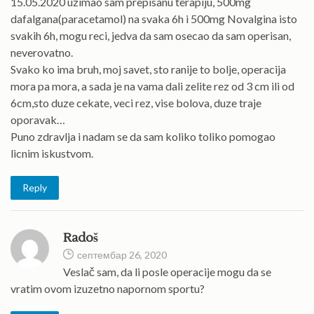
15.05.2020 uzimao sam prepisanu terapiju, 500mg
dafalgana(paracetamol) na svaka 6h i 500mg Novalgina isto
svakih 6h, mogu reci, jedva da sam osecao da sam operisan,
neverovatno.
Svako ko ima bruh, moj savet, sto ranije to bolje, operacija
mora pa mora, a sada je na vama dali zelite rez od 3 cm ili od
6cm,sto duze cekate, veci rez, vise bolova, duze traje
oporavak…
Puno zdravlja i nadam se da sam koliko toliko pomogao
licnim iskustvom.
Reply
Radoš
септембар 26, 2020
Veslač sam, da li posle operacije mogu da se
vratim ovom izuzetno napornom sportu?