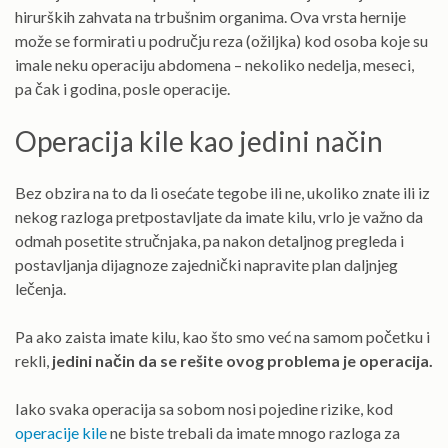
hirurških zahvata na trbušnim organima. Ova vrsta hernije
može se formirati u području reza (ožiljka) kod osoba koje su
imale neku operaciju abdomena – nekoliko nedelja, meseci,
pa čak i godina, posle operacije.
Operacija kile kao jedini način
Bez obzira na to da li osećate tegobe ili ne, ukoliko znate ili iz
nekog razloga pretpostavljate da imate kilu, vrlo je važno da
odmah posetite stručnjaka, pa nakon detaljnog pregleda i
postavljanja dijagnoze zajednički napravite plan daljnjeg
lečenja.
Pa ako zaista imate kilu, kao što smo već na samom početku i
rekli,
jedini način da se rešite ovog problema je operacija.
Iako svaka operacija sa sobom nosi pojedine rizike, kod
operacije kile
ne biste trebali da imate mnogo razloga za