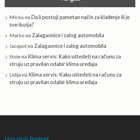
Da li postoji pametan način za klađenje ili je
Micko
на
sve iluzija?
Zalagaonice i zalog automobila
Marko
на
Zalagaonice i zalog automobila
Jacquot
на
Klima servis: Kako uštedeti na računu za
Stole
на
struju uz pravilan odabir klima uređaja
Klima servis: Kako uštedeti na računu za
Lidija
на
struju uz pravilan odabir klima uređaja
Limo servis Beograd