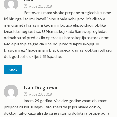
март 20, 2018
Postovani imam siroke prepone pregledali sunme
tri hirurga I sci mi kazali ‘ nine ispala nebi ja to Jo’s dirao’ a
menu smeta I izlazi mi kao mini loptica elipsoidnog oblika
iznad desnog testisa. U Nemackoj kada Sam we pregledao
odmah su mi predlozilo operaciju laproskopija as mrezicom.
Moje pitanje za gas da li he bolje raditi laproskopiju ili
klasican rez? Inace imam black osecaj da nasi doktori odlazu
dok god se he ukljesti ili ispadne.
Reply
Ivan Dragicevic
март 27, 2018
Imam 29 godina. Vec dve godine znam da imam
preponsku kilu u najavi, sto znaci da je jos nisam dobio, i
doktori tako kazu ali i da cu je sigurno dobiti i a bi operacija