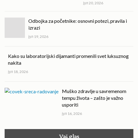
јул 20, 2026
Odbojka za početnike: osnovni potezi, pravila i
izrazi
јул 19, 2026
Kako su laboratorijski dijamanti promenili svet luksuznog
nakita
јул 18, 2026
Muško zdravlje u savremenom
tempu života – zašto je važno
usporiti
јул 16, 2026
Vaš glas