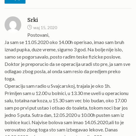
Srki
мај 15, 2020
Postovani,
Ja sam se 11.05.2020 oko 14.00h operisao, imao sam bruh
iznad pupka, duze vreme, sigurno 3 god. Na bolje nije islo,
samo se pogorsavalo, posto radim teske fizicke poslove.
Doktor je preporucio da se operacija uradi sto pre, ja sam sve
odlagao zbog posla, al onda sam resio da predjem preko
toga.
Operaciju sam radio u Svajcarskoj, trajala je oko 1h.
Primljen sam u 12.00 u bolnici, u 13.30 me uveli u operacionu
salu, totalna narkoza, u 15.30 sam vec bio budan, oko 17.00
sam po prvi put ustao i otisao do toaleta, tokom noci bar jos
jedno 5 puta. Sutra dan, 12.05.2020 u 10.00h pusten sam iz
bolnice kuci. Najvise bolova sam imao 14.05.2020,ali to je
verovatno zbog toga sto sam izbegavao lekove. Danas