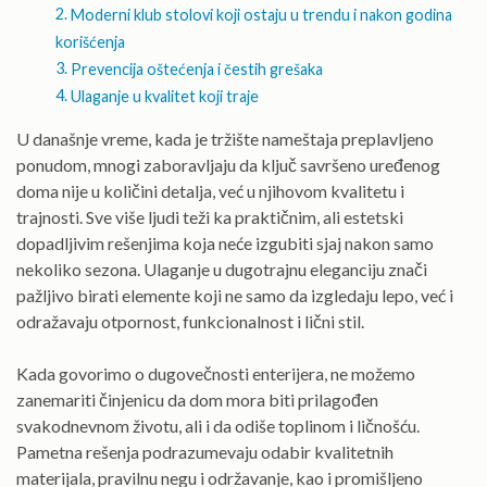
Moderni klub stolovi koji ostaju u trendu i nakon godina
korišćenja
Prevencija oštećenja i čestih grešaka
Ulaganje u kvalitet koji traje
U današnje vreme, kada je tržište nameštaja preplavljeno
ponudom, mnogi zaboravljaju da ključ savršeno uređenog
doma nije u količini detalja, već u njihovom kvalitetu i
trajnosti. Sve više ljudi teži ka praktičnim, ali estetski
dopadljivim rešenjima koja neće izgubiti sjaj nakon samo
nekoliko sezona. Ulaganje u dugotrajnu eleganciju znači
pažljivo birati elemente koji ne samo da izgledaju lepo, već i
odražavaju otpornost, funkcionalnost i lični stil.
Kada govorimo o dugovečnosti enterijera, ne možemo
zanemariti činjenicu da dom mora biti prilagođen
svakodnevnom životu, ali i da odiše toplinom i ličnošću.
Pametna rešenja podrazumevaju odabir kvalitetnih
materijala, pravilnu negu i održavanje, kao i promišljeno