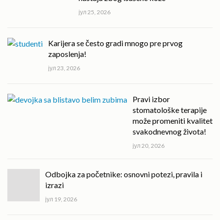
јул 25, 2026
Karijera se često gradi mnogo pre prvog
zaposlenja!
јул 23, 2026
Pravi izbor
stomatološke terapije
može promeniti kvalitet
svakodnevnog života!
јул 20, 2026
Odbojka za početnike: osnovni potezi, pravila i
izrazi
јул 19, 2026