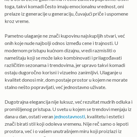
toga, takvi komadi često imaju emocionalnu vrednost, oni
prelaze iz generacije u generaciju, čuvajući priče i uspomene
kroz vreme.
Pametno ulaganje ne znači kupovinu najskupljih stvari, već
onih koje nude najbolji odnos između cene i trajnosti. U
modernom pristupu kućnom dizajnu, vredi razmisliti o
nameštaju koji se može lako kombinovati i prilagođavati
različitim sezonama i trendovima, jer upravo takvi komadi
ostaju dugoročno korisni i vizuelno zanimljivi. Ulaganje u
kvalitet donosi mir, dom postaje prostor u kojem ne morate
stalno nešto popravljati, već jednostavno uživate.
Dugotrajna elegancija nije luksuz, već rezultat mudrih odluka i
promišljenog pristupa. U svetu u kojem se trendovi menjaju iz
dana u dan, ostati veran
jednostavnosti
, kvalitetu i estetici
znači birati stil koji odoleva vremenu. Nije reč samo o lepoti
prostora, već i o vašem unutrašnjem miru koji proizlazi iz