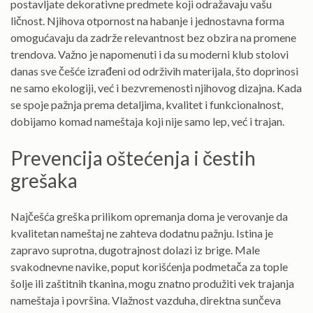
postavljate dekorativne predmete koji odražavaju vašu
ličnost. Njihova otpornost na habanje i jednostavna forma
omogućavaju da zadrže relevantnost bez obzira na promene
trendova. Važno je napomenuti i da su moderni klub stolovi
danas sve češće izrađeni od održivih materijala, što doprinosi
ne samo ekologiji, već i bezvremenosti njihovog dizajna. Kada
se spoje pažnja prema detaljima, kvalitet i funkcionalnost,
dobijamo komad nameštaja koji nije samo lep, već i trajan.
Prevencija oštećenja i čestih
grešaka
Najčešća greška prilikom opremanja doma je verovanje da
kvalitetan nameštaj ne zahteva dodatnu pažnju. Istina je
zapravo suprotna, dugotrajnost dolazi iz brige. Male
svakodnevne navike, poput korišćenja podmetača za tople
šolje ili zaštitnih tkanina, mogu znatno produžiti vek trajanja
nameštaja i površina. Vlažnost vazduha, direktna sunčeva