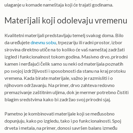
ulaganje u komade nameštaja koji će trajati godinama.
Materijali koji odolevaju vremenu
Kvalitetni materijali predstavljaju temelj svakog doma. Bilo
da uređujete
dnevnu sobu
, trpezariju ili radni prostor, izbor
sirovina direktno utiče na to koliko će vaš nameštaj zadržati
izgled i funkcionalnost tokom godina. Masivno drvo, prirodni
kamen i nerđajući čelik samo su neki od materijala poznatih
po svojoj izdržljivosti i sposobnosti da stanu na kraj protoku
vremena. Kada birate materijale, važno je razmisliti i o
njihovom održavanju. Na primer, drvo zahteva redovno
premazivanje zaštitnim uljima, dok je mermer potrebno čistiti
blagim sredstvima kako bi zadržao svoj prirodni sjaj.
Pametno je kombinovati materijale koji se međusobno
dopunjuju, kako po izgledu, tako i po funkcionalnosti. Spoj
drveta i metala, na primer, donosi savršen balans između