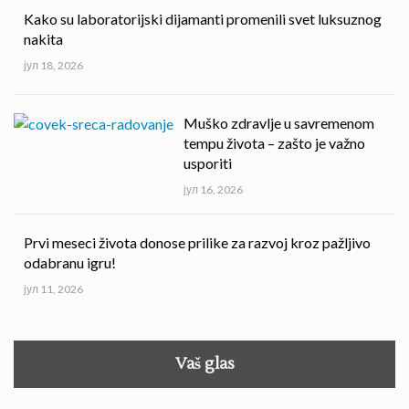
Kako su laboratorijski dijamanti promenili svet luksuznog
nakita
јул 18, 2026
Muško zdravlje u savremenom
tempu života – zašto je važno
usporiti
јул 16, 2026
Prvi meseci života donose prilike za razvoj kroz pažljivo
odabranu igru!
јул 11, 2026
Vaš glas