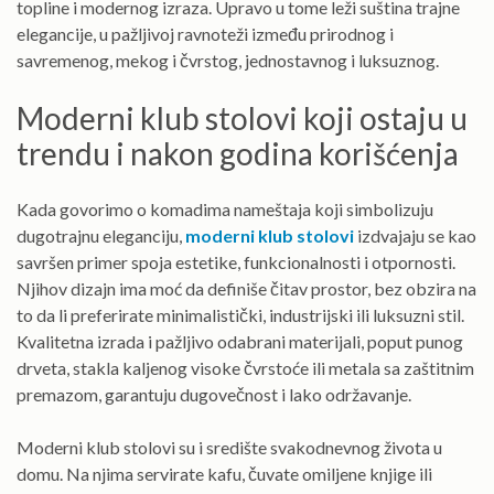
topline i modernog izraza. Upravo u tome leži suština trajne
elegancije, u pažljivoj ravnoteži između prirodnog i
savremenog, mekog i čvrstog, jednostavnog i luksuznog.
Moderni klub stolovi koji ostaju u
trendu i nakon godina korišćenja
Kada govorimo o komadima nameštaja koji simbolizuju
dugotrajnu eleganciju,
moderni klub stolovi
izdvajaju se kao
savršen primer spoja estetike, funkcionalnosti i otpornosti.
Njihov dizajn ima moć da definiše čitav prostor, bez obzira na
to da li preferirate minimalistički, industrijski ili luksuzni stil.
Kvalitetna izrada i pažljivo odabrani materijali, poput punog
drveta, stakla kaljenog visoke čvrstoće ili metala sa zaštitnim
premazom, garantuju dugovečnost i lako održavanje.
Moderni klub stolovi su i središte svakodnevnog života u
domu. Na njima servirate kafu, čuvate omiljene knjige ili