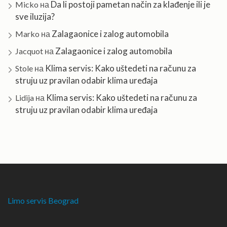
Da li postoji pametan način za klađenje ili je
Micko
на
sve iluzija?
Zalagaonice i zalog automobila
Marko
на
Zalagaonice i zalog automobila
Jacquot
на
Klima servis: Kako uštedeti na računu za
Stole
на
struju uz pravilan odabir klima uređaja
Klima servis: Kako uštedeti na računu za
Lidija
на
struju uz pravilan odabir klima uređaja
Limo servis Beograd