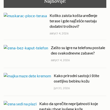
Najnovije:
Koliko zaista košta uređenje
terase i gde najčešće nastaju
dodatni troškovi?
август 4, 2026
Zašto su igre na telefonu postale
deo svakodnevne zabave?
август 4, 2026
Kako prirodni sastojci štite
osetljivu bebinu kožu
јул 31, 2026
Kako da sprečite neprijatnosti koje
nastaju zbog isušene kože