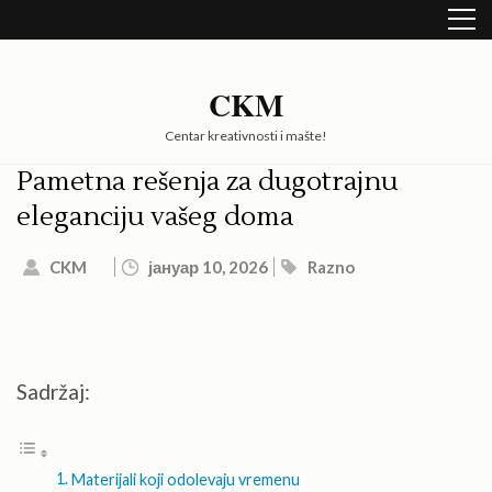
Skip
to
content
(Press
CKM
Enter)
Centar kreativnosti i mašte!
Pametna rešenja za dugotrajnu
eleganciju vašeg doma
CKM
јануар 10, 2026
Razno
Sadržaj:
Materijali koji odolevaju vremenu