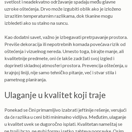
svetlost i neadekvatno održavanje spadaju među glavne
uzroke oštećenja. Drvo može izgubiti oblik ako je izloženo
izrazitim temperaturnim razlikama, dok tkanine mogu
izbledeti ako su stalno na suncu.
Kao dodatni savet, važno je izbegavati pretrpavanje prostora.
Previše dekoracija ili nepotrebnih komada povećava rizik od
oštećenja i vizuelnog nereda. Umesto toga, birajte manje, ali
kvalitetnije predmete, oni će lakše zadržati svoj izgled i
doprineti skladnoj atmosferi prostora. Prevencija oštećenja, u
krajnjoj liniji, nije samo tehničko pitanje, već i stvar stila i
pametnog planiranja.
Ulaganje u kvalitet koji traje
Ponekad se čini primamljivo izabrati jeftinije rešenje, verujući
da će razlika u ceni biti minimalno vidljiva. Međutim, ulaganje
u kvalitet uvek se dugoročno isplati. Kvalitetan nameštaj se
ne troši brzo, ne gubi formu i retko zahteva popravke. Osim