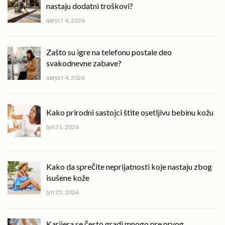
nastaju dodatni troškovi?
август 4, 2026
Zašto su igre na telefonu postale deo
svakodnevne zabave?
август 4, 2026
Kako prirodni sastojci štite osetljivu bebinu kožu
јул 31, 2026
Kako da sprečite neprijatnosti koje nastaju zbog
isušene kože
јул 25, 2026
Karijera se često gradi mnogo pre prvog