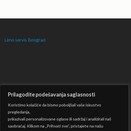
Limo servis Beograd
Prilagodite podešavanja saglasnosti
Koristimo kolačiće da bismo poboljšali vaše iskustvo
pregledanja,
prikazivali personalizovane oglase ili sadržaj i analizirali naš
saobraćaj. Klikom na „Prihvati sve“, pristajete na našu