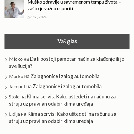
Muško zdravlje u savremenom tempu života –
zašto je važno usporiti
јул 16, 2026
Vaš glas
Da li postoji pametan način za klađenje ili je
Micko
на
sve iluzija?
Zalagaonice i zalog automobila
Marko
на
Zalagaonice i zalog automobila
Jacquot
на
Klima servis: Kako uštedeti na računu za
Stole
на
struju uz pravilan odabir klima uređaja
Klima servis: Kako uštedeti na računu za
Lidija
на
struju uz pravilan odabir klima uređaja