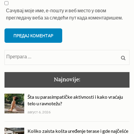
Сачувај моје име, е-пошту и веб место у овом
прегледачу веба за следећи пут када коментаришем.
Претрага
за:
Najnovije:
Šta su parasimpatičke aktivnosti i kako vraćaju
telo u ravnotežu?
август 6, 2026
Koliko zaista košta uređenje terase i gde najčešće