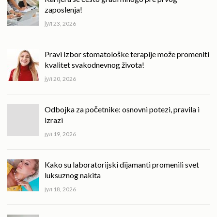
zaposlenja!
јул 23, 2026
Pravi izbor stomatološke terapije može promeniti
kvalitet svakodnevnog života!
јул 20, 2026
Odbojka za početnike: osnovni potezi, pravila i
izrazi
јул 19, 2026
Kako su laboratorijski dijamanti promenili svet
luksuznog nakita
јул 18, 2026