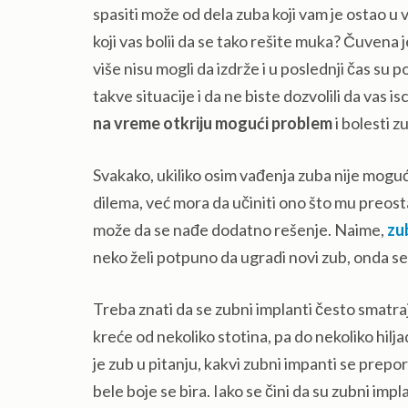
spasiti može od dela zuba koji vam je ostao u 
koji vas bolii da se tako rešite muka? Čuvena 
više nisu mogli da izdrže i u poslednji čas su
takve situacije i da ne biste dozvolili da vas is
na vreme otkriju mogući problem
i bolesti 
Svakako, ukiliko osim vađenja zuba nije mog
dilema, već mora da učiniti ono što mu preostaj
može da se nađe dodatno rešenje. Naime,
zu
neko želi potpuno da ugradi novi zub, onda se
Treba znati da se zubni implanti često smatra
kreće od nekoliko stotina, pa do nekoliko hilj
je zub u pitanju, kakvi zubni impanti se prepo
bele boje se bira. Iako se čini da su zubni i