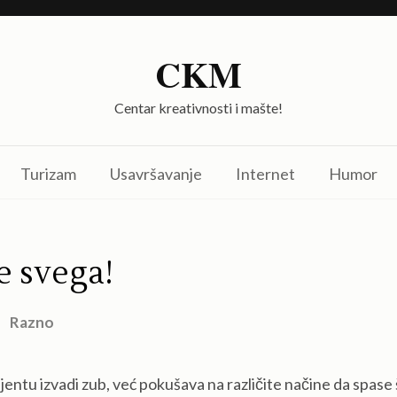
CKM
Centar kreativnosti i mašte!
Turizam
Usavršavanje
Internet
Humor
e svega!
Razno
entu izvadi zub, već pokušava na različite načine da spase 