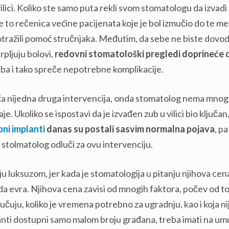
vilici. Koliko ste samo puta rekli svom stomatologu da izvadi
je to rečenica većine pacijenata koje je bol izmučio do te m
 potražili pomoć stručnjaka. Međutim, da sebe ne biste dovodi
crpljuju bolovi,
redovni stomatološki pregledi doprineće 
zuba i tako spreče nepotrebne komplikacije.
uća nijedna druga intervencija, onda stomatolog nema mno
e. Ukoliko se ispostavi da je izvađen zub u vilici bio ključan
bni implanti
danas su postali sasvim normalna pojava
, pa
 stolmatolog odluči za ovu intervenciju.
ju luksuzom, jer kada je stomatologija u pitanju njihova cen
ada evra. Njihova cena zavisi od mnogih faktora, počev od to
ručuju, koliko je vremena potrebno za ugradnju, kao i koja n
mplanti dostupni samo malom broju građana, treba imati na um