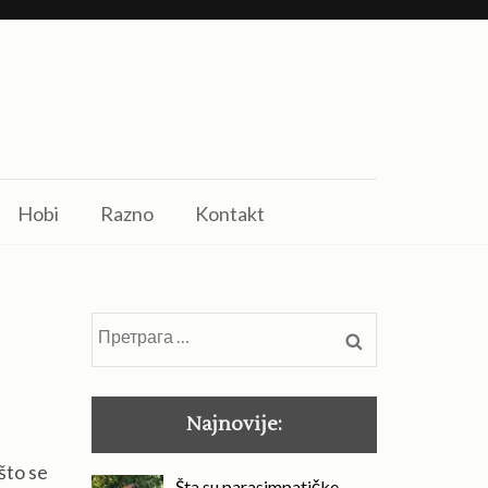
Hobi
Razno
Kontakt
Претрага
за:
Najnovije:
što se
Šta su parasimpatičke