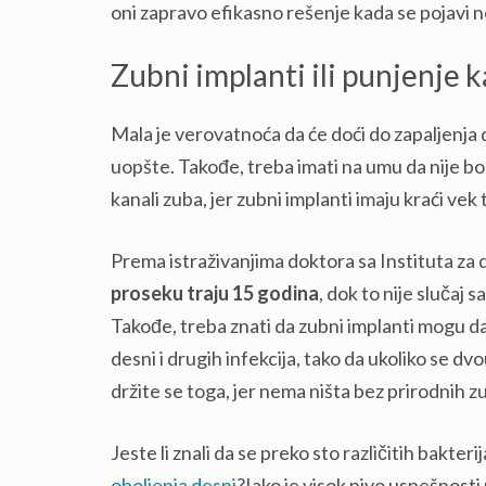
oni zapravo efikasno rešenje kada se pojavi ne
Zubni implanti ili punjenje 
Mala je verovatnoća da će doći do zapaljenja
uopšte. Takođe, treba imati na umu da nije b
kanali zuba, jer zubni implanti imaju kraći vek 
Prema istraživanjima doktora sa Instituta za 
proseku traju 15 godina
, dok to nije slučaj s
Takođe, treba znati da zubni implanti mogu da
desni i drugih infekcija, tako da ukoliko se dv
držite se toga, jer nema ništa bez prirodnih z
Jeste li znali da se preko sto različitih bakte
oboljenja desni
?Iako je visok nivo uspešnosti