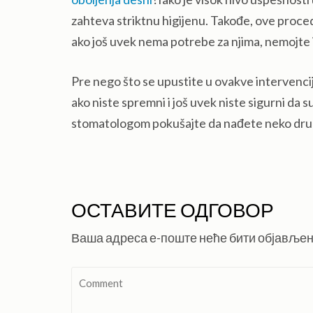
zahteva striktnu higijenu. Takođe, ove proced
ako još uvek nema potrebe za njima, nemojte in
Pre nego što se upustite u ovakve intervenci
ako niste spremni i još uvek niste sigurni da 
stomatologom pokušajte da nađete neko drug
ОСТАВИТЕ ОДГОВОР
Ваша адреса е-поште неће бити објављен
Comment