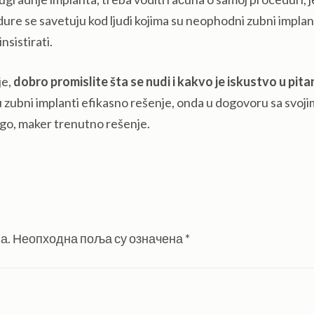
ure se savetuju kod ljudi kojima su neophodni zubni implant
sistirati.
je,
dobro promislite šta se nudi i kakvo je iskustvo u pita
su zubni implanti efikasno rešenje, onda u dogovoru sa svoji
o, maker trenutno rešenje.
а.
Неопходна поља су означена
*