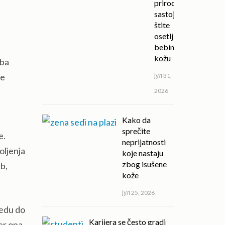
prirodni
sastojci
štite
osetljivu
bebinu
kožu
uba
ne
јул 31,
2026
Kako da
u
sprečite
e.
neprijatnosti
oljenja
koje nastaju
zbog isušene
ub,
kože
јул 25, 2026
vedu do
Karijera se često gradi
er ona