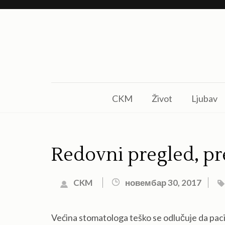
Skip
to
content
(Press
Enter)
CKM
Život
Ljubav
Redovni pregled, pr
CKM
новембар 30, 2017
Većina stomatologa teško se odlučuje da pacij