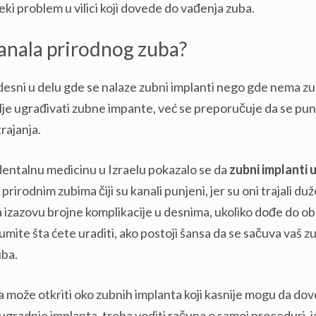
ki problem u vilici koji dovede do vađenja zuba.
kanala prirodnog zuba?
 desni u delu gde se nalaze zubni implanti nego gde nema z
olje ugrađivati zubne impante, već se preporučuje da se pu
trajanja.
dentalnu medicinu u Izraelu pokazalo se da
zubni implanti 
a prirodnim zubima čiji su kanali punjeni, jer su oni trajali duž
 izazovu brojne komplikacije u desnima, ukoliko dođe do ob
oumite šta ćete uraditi, ako postoji šansa da se sačuva vaš z
uba.
rija može otkriti oko zubnih implanta koji kasnije mogu da do
 ugradnje implanta, treba voditi računa o samoj proceduri, j