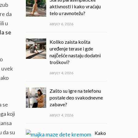
 zub
aktivnosti i kako vraćaju
telo u ravnotežu?
ere da
li u
август 6, 2026
da se
Koliko zaista košta
uređenje terase i gde
najčešće nastaju dodatni
go
troškovi?
, uvek
август 4, 2026
 ako
Zašto su igre na telefonu
postale deo svakodnevne
a se
zabave?
ga koji
август 4, 2026
ijansa
u da su
Kako