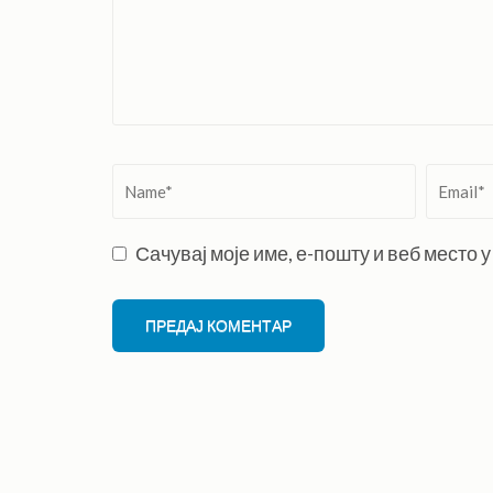
Name
*
Email
*
Сачувај моје име, е-пошту и веб место