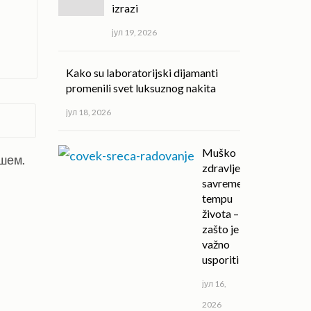
izrazi
јул 19, 2026
Kako su laboratorijski dijamanti
promenili svet luksuznog nakita
јул 18, 2026
Muško
ишем.
zdravlje u
savremenom
tempu
života –
zašto je
važno
usporiti
јул 16,
2026