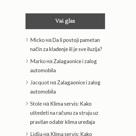
Vaš glas
Micko
на
Da li postoji pametan
način za klađenje ili je sve iluzija?
Marko
на
Zalagaonice i zalog
automobila
Jacquot
на
Zalagaonice i zalog
automobila
Stole
на
Klima servis: Kako
uštedeti na računu za struju uz
pravilan odabir klima uređaja
Lidija
на
Klima servis: Kako