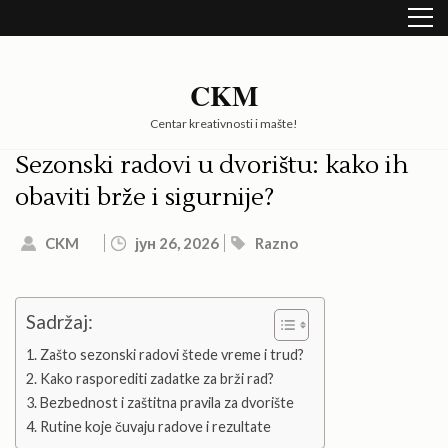
Skip
to
content
(Press
CKM
Enter)
Centar kreativnosti i mašte!
Sezonski radovi u dvorištu: kako ih
obaviti brže i sigurnije?
CKM
јун 26, 2026
Razno
Sadržaj:
Zašto sezonski radovi štede vreme i trud?
Kako rasporediti zadatke za brži rad?
Bezbednost i zaštitna pravila za dvorište
Rutine koje čuvaju radove i rezultate