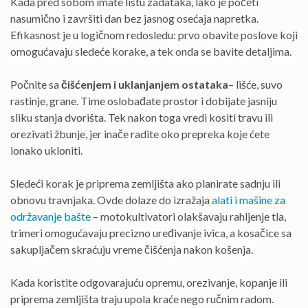
Kada pred sobom imate listu zadataka, lako je početi
nasumično i završiti dan bez jasnog osećaja napretka.
Efikasnost je u logičnom redosledu: prvo obavite poslove koji
omogućavaju sledeće korake, a tek onda se bavite detaljima.
Počnite sa
čišćenjem i uklanjanjem ostataka
– lišće, suvo
rastinje, grane. Time oslobađate prostor i dobijate jasniju
sliku stanja dvorišta. Tek nakon toga vredi kositi travu ili
orezivati žbunje, jer inače radite oko prepreka koje ćete
ionako ukloniti.
Sledeći korak je priprema zemljišta ako planirate sadnju ili
obnovu travnjaka. Ovde dolaze do izražaja
alati i mašine za
održavanje bašte
– motokultivatori olakšavaju rahljenje tla,
trimeri omogućavaju precizno uređivanje ivica, a kosačice sa
sakupljačem skraćuju vreme čišćenja nakon košenja.
Kada koristite odgovarajuću opremu, orezivanje, kopanje ili
priprema zemljišta traju upola kraće nego ručnim radom.