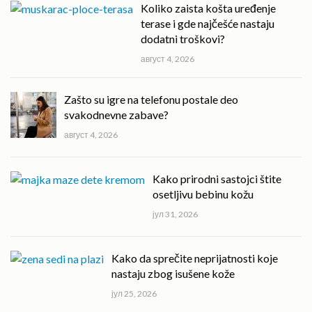
Koliko zaista košta uređenje
terase i gde najčešće nastaju
dodatni troškovi?
август 4, 2026
Zašto su igre na telefonu postale deo
svakodnevne zabave?
август 4, 2026
Kako prirodni sastojci štite
osetljivu bebinu kožu
јул 31, 2026
Kako da sprečite neprijatnosti koje
nastaju zbog isušene kože
јул 25, 2026