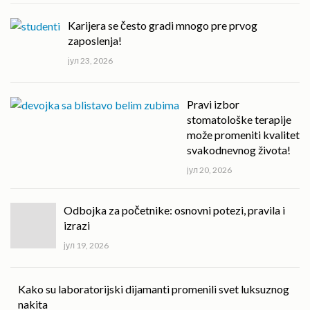
Karijera se često gradi mnogo pre prvog
zaposlenja!
јул 23, 2026
Pravi izbor
stomatološke terapije
može promeniti kvalitet
svakodnevnog života!
јул 20, 2026
Odbojka za početnike: osnovni potezi, pravila i
izrazi
јул 19, 2026
Kako su laboratorijski dijamanti promenili svet luksuznog
nakita