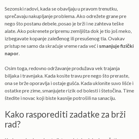
Sezonski radovi, kada se obavljaju u pravom trenutku,
sprečavaju nakupljanje problema. Ako odrežete grane pre
nego što postanu debele, posao je brži i ne zahteva teške
alate. Ako pokrenete pripremu zemljišta dok je tlo još meko,
izbegavate kopanje zaleđenog ili presušenog tla. Ovakav
pristup ne samo da skraćuje vreme rada već i
smanjuje fizički
napor
.
Osim toga, redovno održavanje produžava vek trajanja
biljaka i travnjaka. Kada kosite travu pre nego što preraste,
ona se brže oporavlja i ostaje gušća. Kada uklonite suvo lišće i
ostatke pre zime, smanjujete rizik od bolesti i štetočina. Time
štedite i novac koji biste kasnije potrošili na sanaciju.
Kako rasporediti zadatke za brži
rad?