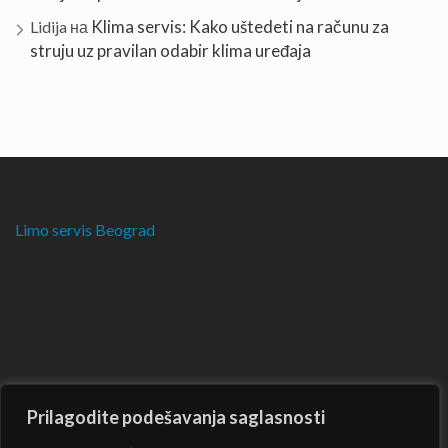
Klima servis: Kako uštedeti na računu za
Lidija
на
struju uz pravilan odabir klima uređaja
Limo servis Beograd
Prilagodite podešavanja saglasnosti