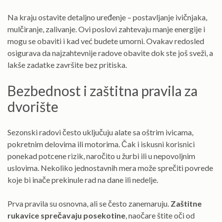
Na kraju ostavite detaljno uređenje – postavljanje ivičnjaka,
mulčiranje, zalivanje. Ovi poslovi zahtevaju manje energije i
mogu se obaviti i kad već budete umorni. Ovakav redosled
osigurava da najzahtevnije radove obavite dok ste još sveži, a
lakše zadatke završite bez pritiska.
Bezbednost i zaštitna pravila za
dvorište
Sezonski radovi često uključuju alate sa oštrim ivicama,
pokretnim delovima ili motorima. Čak i iskusni korisnici
ponekad potcene rizik, naročito u žurbi ili u nepovoljnim
uslovima. Nekoliko jednostavnih mera može sprečiti povrede
koje bi inače prekinule rad na dane ili nedelje.
Prva pravila su osnovna, ali se često zanemaruju.
Zaštitne
rukavice sprečavaju posekotine
, naočare štite oči od