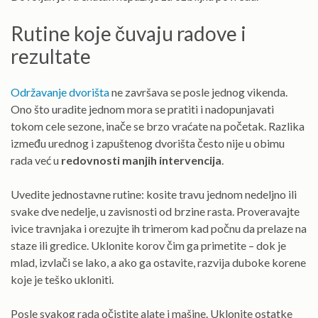
Rutine koje čuvaju radove i
rezultate
Održavanje dvorišta
ne završava se posle jednog vikenda.
Ono što uradite jednom mora se pratiti i nadopunjavati
tokom cele sezone, inače se brzo vraćate na početak. Razlika
između urednog i zapuštenog dvorišta često nije u obimu
rada već u
redovnosti manjih intervencija
.
Uvedite jednostavne rutine: kosite travu jednom nedeljno ili
svake dve nedelje, u zavisnosti od brzine rasta. Proveravajte
ivice travnjaka i orezujte ih trimerom kad počnu da prelaze na
staze ili gredice. Uklonite korov čim ga primetite – dok je
mlad, izvlači se lako, a ako ga ostavite, razvija duboke korene
koje je teško ukloniti.
Posle svakog rada očistite alate i mašine. Uklonite ostatke