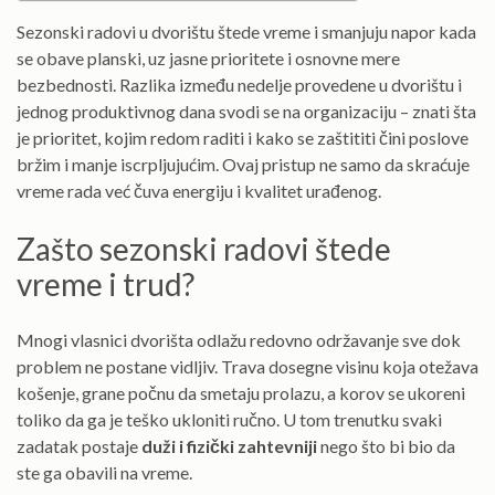
Sezonski radovi u dvorištu štede vreme i smanjuju napor kada
se obave planski, uz jasne prioritete i osnovne mere
bezbednosti. Razlika između nedelje provedene u dvorištu i
jednog produktivnog dana svodi se na organizaciju – znati šta
je prioritet, kojim redom raditi i kako se zaštititi čini poslove
bržim i manje iscrpljujućim. Ovaj pristup ne samo da skraćuje
vreme rada već čuva energiju i kvalitet urađenog.
Zašto sezonski radovi štede
vreme i trud?
Mnogi vlasnici dvorišta odlažu redovno održavanje sve dok
problem ne postane vidljiv. Trava dosegne visinu koja otežava
košenje, grane počnu da smetaju prolazu, a korov se ukoreni
toliko da ga je teško ukloniti ručno. U tom trenutku svaki
zadatak postaje
duži i fizički zahtevniji
nego što bi bio da
ste ga obavili na vreme.