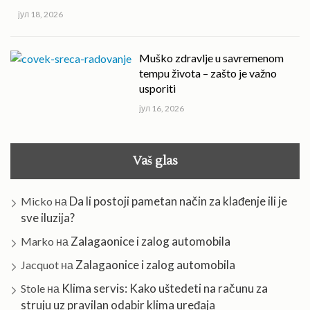
јул 18, 2026
Muško zdravlje u savremenom
tempu života – zašto je važno
usporiti
јул 16, 2026
Vaš glas
Da li postoji pametan način za klađenje ili je
Micko
на
sve iluzija?
Zalagaonice i zalog automobila
Marko
на
Zalagaonice i zalog automobila
Jacquot
на
Klima servis: Kako uštedeti na računu za
Stole
на
struju uz pravilan odabir klima uređaja