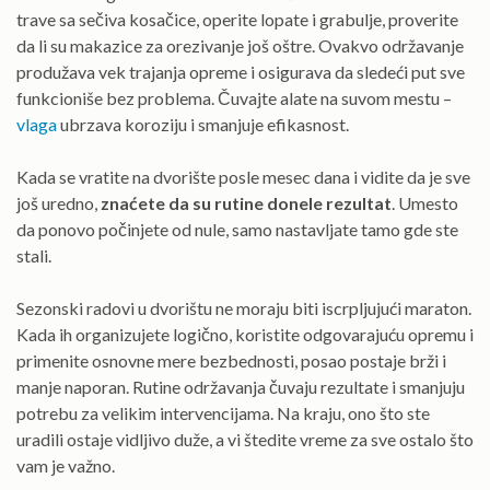
trave sa sečiva kosačice, operite lopate i grabulje, proverite
da li su makazice za orezivanje još oštre. Ovakvo održavanje
produžava vek trajanja opreme i osigurava da sledeći put sve
funkcioniše bez problema. Čuvajte alate na suvom mestu –
vlaga
ubrzava koroziju i smanjuje efikasnost.
Kada se vratite na dvorište posle mesec dana i vidite da je sve
još uredno,
znaćete da su rutine donele rezultat
. Umesto
da ponovo počinjete od nule, samo nastavljate tamo gde ste
stali.
Sezonski radovi u dvorištu ne moraju biti iscrpljujući maraton.
Kada ih organizujete logično, koristite odgovarajuću opremu i
primenite osnovne mere bezbednosti, posao postaje brži i
manje naporan. Rutine održavanja čuvaju rezultate i smanjuju
potrebu za velikim intervencijama. Na kraju, ono što ste
uradili ostaje vidljivo duže, a vi štedite vreme za sve ostalo što
vam je važno.