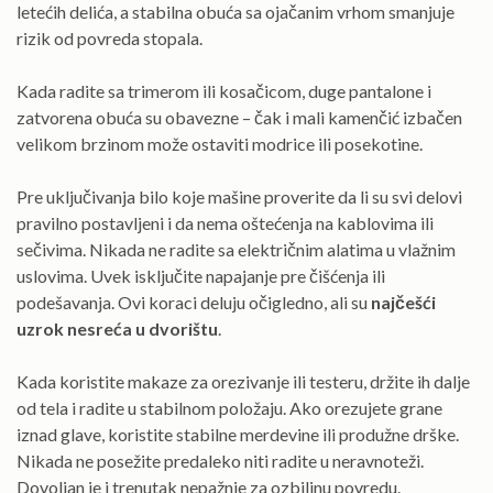
letećih delića, a stabilna obuća sa ojačanim vrhom smanjuje
rizik od povreda stopala.
Kada radite sa trimerom ili kosačicom, duge pantalone i
zatvorena obuća su obavezne – čak i mali kamenčić izbačen
velikom brzinom može ostaviti modrice ili posekotine.
Pre uključivanja bilo koje mašine proverite da li su svi delovi
pravilno postavljeni i da nema oštećenja na kablovima ili
sečivima. Nikada ne radite sa električnim alatima u vlažnim
uslovima. Uvek isključite napajanje pre čišćenja ili
podešavanja. Ovi koraci deluju očigledno, ali su
najčešći
uzrok nesreća u dvorištu
.
Kada koristite makaze za orezivanje ili testeru, držite ih dalje
od tela i radite u stabilnom položaju. Ako orezujete grane
iznad glave, koristite stabilne merdevine ili produžne drške.
Nikada ne posežite predaleko niti radite u neravnoteži.
Dovoljan je i trenutak nepažnje za ozbiljnu povredu.