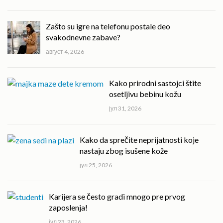
Zašto su igre na telefonu postale deo
svakodnevne zabave?
август 4, 2026
Kako prirodni sastojci štite
osetljivu bebinu kožu
јул 31, 2026
Kako da sprečite neprijatnosti koje
nastaju zbog isušene kože
јул 25, 2026
Karijera se često gradi mnogo pre prvog
zaposlenja!
јул 23, 2026