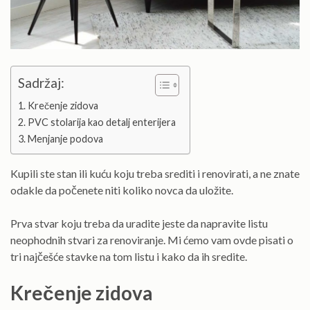
Sadržaj:
Krečenje zidova
PVC stolarija kao detalj enterijera
Menjanje podova
Kupili ste stan ili kuću koju treba srediti i renovirati, a ne znate
odakle da počenete niti koliko novca da uložite.
Prva stvar koju treba da uradite jeste da napravite listu
neophodnih stvari za renoviranje. Mi ćemo vam ovde pisati o
tri najčešće stavke na tom listu i kako da ih sredite.
Krečenje zidova