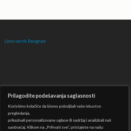
Limo servis Beograd
Prilagodite podešavanja saglasnosti
Koristimo kolačiće da bismo poboljšali vaše iskustvo
pregledanja,
prikazivali personalizovane oglase ili sadržaj i analizirali naš
saobraćaj. Klikom na „Prihvati sve“, pristajete na našu