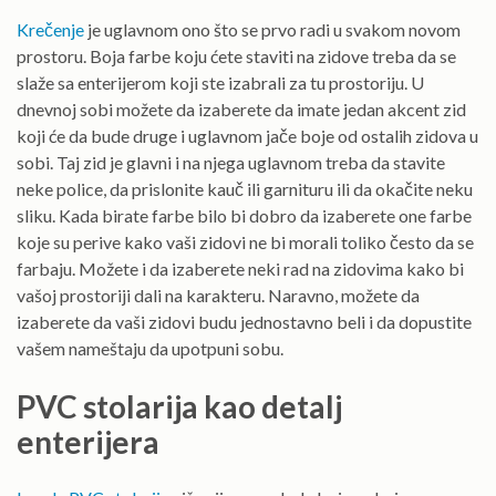
Krečenje
je uglavnom ono što se prvo radi u svakom novom
prostoru. Boja farbe koju ćete staviti na zidove treba da se
slaže sa enterijerom koji ste izabrali za tu prostoriju. U
dnevnoj sobi možete da izaberete da imate jedan akcent zid
koji će da bude druge i uglavnom jače boje od ostalih zidova u
sobi. Taj zid je glavni i na njega uglavnom treba da stavite
neke police, da prislonite kauč ili garnituru ili da okačite neku
sliku. Kada birate farbe bilo bi dobro da izaberete one farbe
koje su perive kako vaši zidovi ne bi morali toliko često da se
farbaju. Možete i da izaberete neki rad na zidovima kako bi
vašoj prostoriji dali na karakteru. Naravno, možete da
izaberete da vaši zidovi budu jednostavno beli i da dopustite
vašem nameštaju da upotpuni sobu.
PVC stolarija kao detalj
enterijera