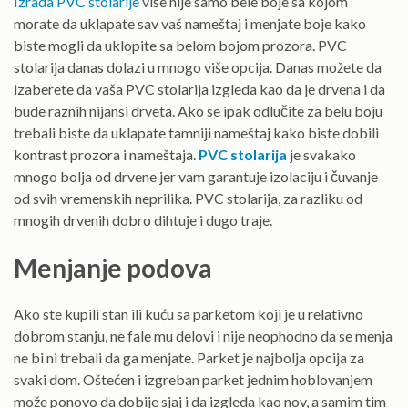
Izrada PVC stolarije
više nije samo bele boje sa kojom
morate da uklapate sav vaš nameštaj i menjate boje kako
biste mogli da uklopite sa belom bojom prozora. PVC
stolarija danas dolazi u mnogo više opcija. Danas možete da
izaberete da vaša PVC stolarija izgleda kao da je drvena i da
bude raznih nijansi drveta. Ako se ipak odlučite za belu boju
trebali biste da uklapate tamniji nameštaj kako biste dobili
kontrast prozora i nameštaja.
PVC stolarija
je svakako
mnogo bolja od drvene jer vam garantuje izolaciju i čuvanje
od svih vremenskih neprilika. PVC stolarija, za razliku od
mnogih drvenih dobro dihtuje i dugo traje.
Menjanje podova
Ako ste kupili stan ili kuću sa parketom koji je u relativno
dobrom stanju, ne fale mu delovi i nije neophodno da se menja
ne bi ni trebali da ga menjate. Parket je najbolja opcija za
svaki dom. Oštećen i izgreban parket jednim hoblovanjem
može ponovo da dobije sjaj i da izgleda kao nov, a samim tim