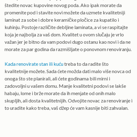
štedite novac kupovine novog poda. Ako ipak morate da
promenite pod i stavite novi možete da uzmete kvalitetniji
laminat za sobe i dobre keramičke pločice za kupatilo i
kuhinju. Postoje različite debljine laminata, a vi se raspitajte
koja je najbolja za vaš dom. Kvalitet u ovom slučaju je vrlo
važan jer je bitno da vam podovi dugo ostanu kao novi i da ne
morate za par godina da razmišljate o ponovnom renoviranju.
Kada renovirate stan ili kuću
treba to da radite što
kvalitetnije možete. Sada ćete možda dati malo više novca od
onoga što ste planirali, ali ćete godinama bili mirni i
zadovoljni u vašem domu. Manje kvalitetni podovi se lakše
habaju, lome i brže morate da ih menjate od onih malo
skupljih, ali dosta kvalitetnijih. Odvojite novac za renoviranje i
to uradite kako treba, vaš džep će vam kasnije biti zahvalan.