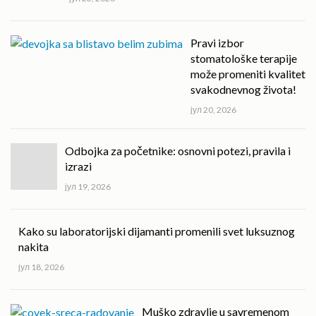
Pravi izbor
stomatološke terapije
može promeniti kvalitet
svakodnevnog života!
јул 20, 2026
Odbojka za početnike: osnovni potezi, pravila i
izrazi
јул 19, 2026
Kako su laboratorijski dijamanti promenili svet luksuznog
nakita
јул 18, 2026
Muško zdravlje u savremenom