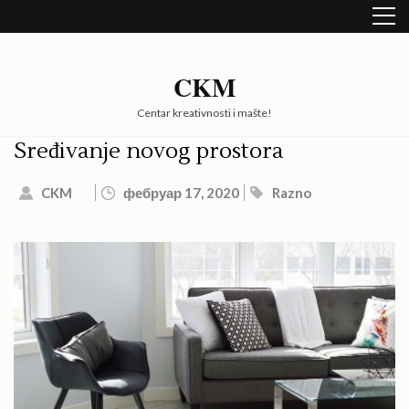
Skip
to
content
(Press
CKM
Enter)
Centar kreativnosti i mašte!
Sređivanje novog prostora
CKM
фебруар 17, 2020
Razno