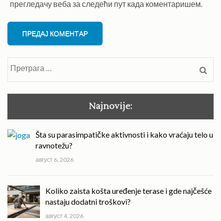
прегледачу веба за следећи пут када коментаришем.
Претрага
за:
Najnovije:
Šta su parasimpatičke aktivnosti i kako vraćaju telo u
ravnotežu?
август 6, 2026
Koliko zaista košta uređenje terase i gde najčešće
nastaju dodatni troškovi?
август 4, 2026