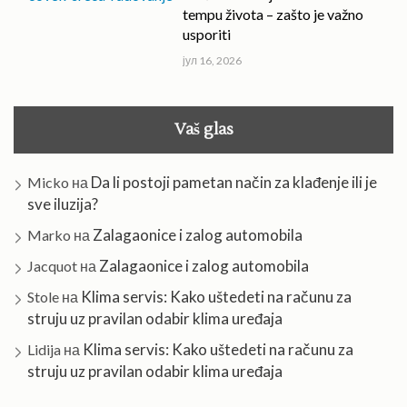
tempu života – zašto je važno
usporiti
јул 16, 2026
Vaš glas
Da li postoji pametan način za klađenje ili je
Micko
на
sve iluzija?
Zalagaonice i zalog automobila
Marko
на
Zalagaonice i zalog automobila
Jacquot
на
Klima servis: Kako uštedeti na računu za
Stole
на
struju uz pravilan odabir klima uređaja
Klima servis: Kako uštedeti na računu za
Lidija
на
struju uz pravilan odabir klima uređaja