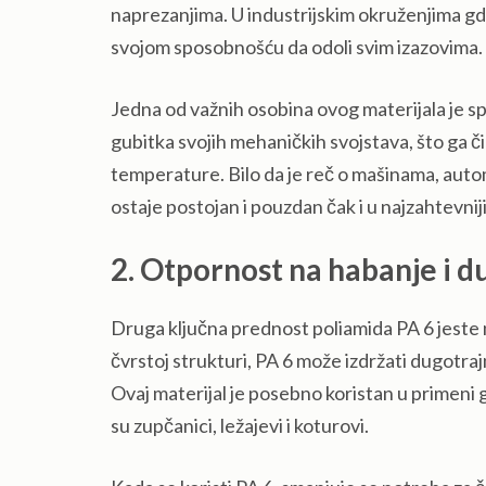
naprezanjima. U industrijskim okruženjima gde 
svojom sposobnošću da odoli svim izazovima.
Jedna od važnih osobina ovog materijala je s
gubitka svojih mehaničkih svojstava, što ga č
temperature. Bilo da je reč o mašinama, auto
ostaje postojan i pouzdan čak i u najzahtevni
2. Otpornost na habanje i 
Druga ključna prednost poliamida PA 6 jeste 
čvrstoj strukturi, PA 6 može izdržati dugotra
Ovaj materijal je posebno koristan u primeni g
su zupčanici, ležajevi i koturovi.