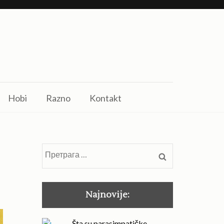
Hobi
Razno
Kontakt
Претрага
за:
Najnovije:
Šta su parasimpatičke