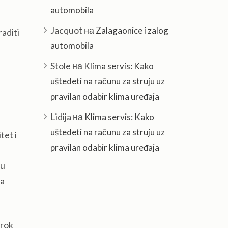
automobila
Jacquot
на
Zalagaonice i zalog
raditi
automobila
Stole
на
Klima servis: Kako
uštedeti na računu za struju uz
pravilan odabir klima uređaja
Lidija
на
Klima servis: Kako
uštedeti na računu za struju uz
tet i
pravilan odabir klima uređaja
 u
da
irok