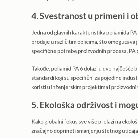
4. Svestranost u primeni i 
Jedna od glavnih karakteristika poliamida PA 6
prodaje u različitim oblicima, što omogućava 
specifične potrebe proizvodnih procesa, PA 6 
Takođe, poliamid PA 6 dolazi u dve najčešće boj
standardi koji su specifični za pojedine indus
koristi u inženjerskim projektima i proizvodni
5. Ekološka održivost i mog
Kako globalni fokus sve više prelazi na ekolo
značajno doprineti smanjenju štetnog uticaja 