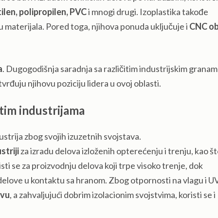
tilen, polipropilen, PVC
i mnogi drugi. Izoplastika takođe
u materijala. Pored toga, njihova ponuda uključuje i
CNC o
a
. Dugogodišnja saradnja sa različitim industrijskim granam
vrđuju njihovu poziciju lidera u ovoj oblasti.
itim industrijama
ustrija zbog svojih izuzetnih svojstava.
triji
za izradu delova izloženih opterećenju i trenju, kao št
sti se za proizvodnju delova koji trpe visoko trenje, dok
 delove u kontaktu sa hranom. Zbog otpornosti na vlagu i U
tvu
, a zahvaljujući dobrim izolacionim svojstvima, koristi se i