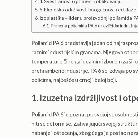
4. Svestranost u primeni i oblikovanju
5. Ekološka održivost i mogućnost reciklaže
Izoplastika – lider u proizvodnji poliamida P
Primena poliamida PA 6 u različitim industri
Poliamid PA 6 predstavlja jedan od najrasprost
raznim industrijskim granama. Njegova otporn
temperature čine ga idealnim izborom za širo
prehrambene industrije. PA 6 se izdvaja po sv
oblicima, najčešće u crnoj i beloj boji.
1. Izuzetna izdržljivost i ot
Poliamid PA 6 je poznat po svojoj sposobnosti
niti se deformiše. Zahvaljujući svojoj struktu
habanje i oštećenja, zbog čega je postao neza