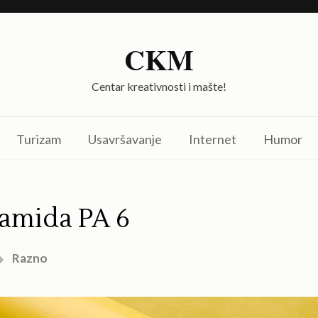
CKM
Centar kreativnosti i mašte!
Turizam
Usavršavanje
Internet
Humor
iamida PA 6
Razno