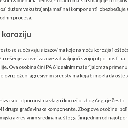
 čestim zamenama delova, što automatski smanjuje i troško
osi dužem veku trajanja mašina i komponenti, obezbeđuje 
vodnih procesa.
 koroziju
 često se suočavaju s izazovima koje nameću korozija i ošteć
uža rešenje za ove izazove zahvaljujući svojoj otpornosti na
alije. Ova osobina čini PA 6 idealnim materijalom za primenu
 delovi izloženi agresivnim sredstvima koja bi mogla da oštet
 izvrsnu otpornost na vlagu i koroziju, zbog čega je često
evi i druge građevinske komponente. Zbog ove osobine, pol
emijski agresivnim sredinama, što ga čini jednim od najotpor