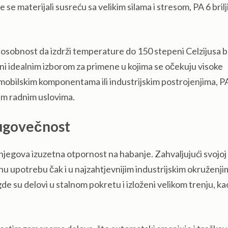
se materijali susreću sa velikim silama i stresom, PA 6 brilj
posobnost da izdrži temperature do 150 stepeni Celzijusa 
ini idealnim izborom za primene u kojima se očekuju visoke
mobilskim komponentama ili industrijskim postrojenjima, P
jim radnim uslovima.
dugovečnost
njegova izuzetna otpornost na habanje. Zahvaljujući svojoj
jnu upotrebu čak i u najzahtjevnijim industrijskim okruženji
de su delovi u stalnom pokretu i izloženi velikom trenju, ka