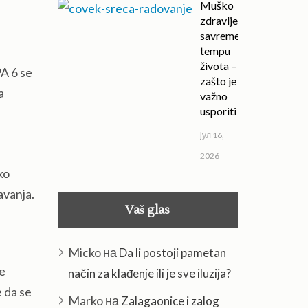
Muško
zdravlje u
savremenom
tempu
života –
PA 6 se
zašto je
a
važno
usporiti
јул 16,
2026
ko
avanja.
Vaš glas
Micko
на
Da li postoji pametan
že
način za klađenje ili je sve iluzija?
e da se
Marko
на
Zalagaonice i zalog