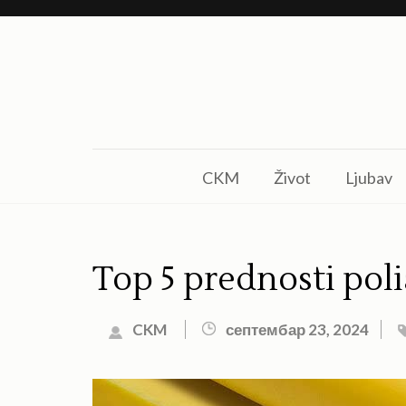
Skip
to
content
(Press
Enter)
CKM
Život
Ljubav
Top 5 prednosti pol
CKM
септембар 23, 2024