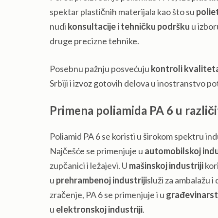
spektar plastičnih materijala kao što su
polie
nudi
konsultacije i tehničku podršku
u izbor
druge precizne tehnike.
Posebnu pažnju posvećuju
kontroli kvalitet
Srbiji i izvoz gotovih delova u inostranstvo pot
Primena poliamida PA 6 u različ
Poliamid PA 6 se koristi u širokom spektru ind
Najčešće se primenjuje u
automobilskoj indus
zupčanici i ležajevi. U
mašinskoj industriji
kori
u
prehrambenoj industriji
služi za ambalažu i
zračenje, PA 6 se primenjuje i u
građevinars
u
elektronskoj industriji
.