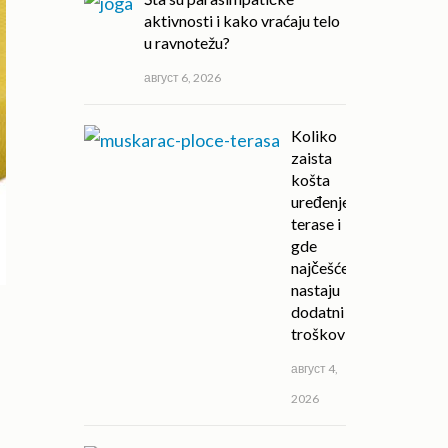
aktivnosti i kako vraćaju telo
u ravnotežu?
август 6, 2026
Koliko
zaista
košta
uređenje
terase i
gde
najčešće
nastaju
dodatni
troškovi?
август 4,
2026