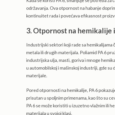
Kada se koristi PA 6, smanjuje se potreba za
održavanja. Ova otpornost na habanje doprin
kontinuitet rada i povećava efikasnost proiz
3. Otpornost na hemikalije i
Industrijski sektori koji rade sa hemikalijama
metala ili drugih materijala. Poliamid PA 6 pr
industrijska ulja, masti, goriva i mnoge hemik
u automobilskoj i mašinskoj industriji, gde su
materijale.
Pored otpornosti na hemikalije, PA 6 pokazuje
prisutan u spoljnim primenama, kao što su c
PA 6 se može koristiti u izuzetno vlažnim ili h
materijala u svojoj klasi.