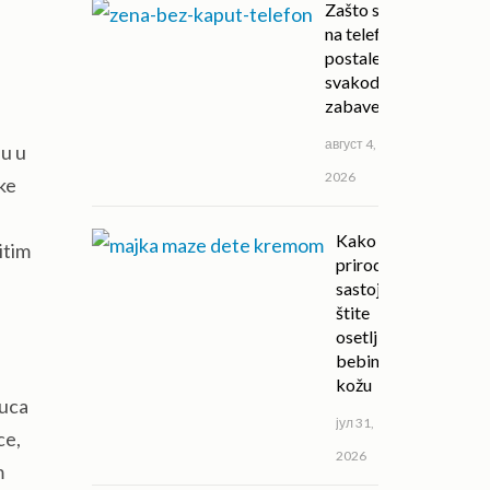
Zašto su igre
na telefonu
postale deo
svakodnevne
zabave?
август 4,
nu u
2026
ke
Kako
itim
prirodni
sastojci
štite
osetljivu
bebinu
kožu
puca
јул 31,
ce,
2026
m