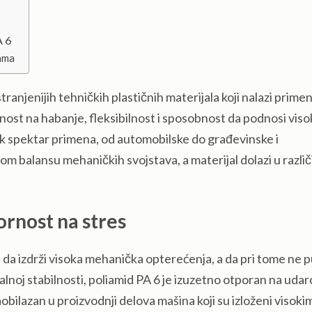
A 6
jama
ranjenijih tehničkih plastičnih materijala koji nalazi prime
ost na habanje, fleksibilnost i sposobnost da podnosi viso
k spektar primena, od automobilske do građevinske i
om balansu mehaničkih svojstava, a materijal dolazi u različ
pornost na stres
 da izdrži visoka mehanička opterećenja, a da pri tome ne 
ralnoj stabilnosti, poliamid PA 6 je izuzetno otporan na udar
obilazan u proizvodnji delova mašina koji su izloženi visoki