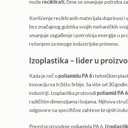
može
reciklirati
, čime se smanjuje potreba z
Korišćenje recikliranih materijala doprinosi 
bez značajnog gubitka svojih mehaničkih svojst
smanjuje zagađenje i potrošnja energije u pr
rešenjem za mnoge industrijske primene.
Izoplastika – lider u proizv
Kada je reč o
poliamidu PA 6
i tehničkim plas
inovaciju na tržištu Srbije. Sa više od 30 godi
industriji. Izoplastika proizvodi
poliamid PA 6
različitim dimenzijama i bojama. Njihova str
odgovore na specifične zahteve brojnih indus
Pored proizvodnje poliamida PA 6,
Izoplasti