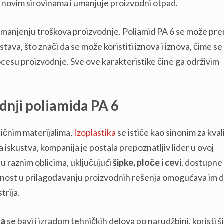
a novim sirovinama i umanjuje proizvodni otpad.
i smanjenju troškova proizvodnje. Poliamid PA 6 se može pre
ava, što znači da se može koristiti iznova i iznova, čime se
ocesu proizvodnje. Sve ove karakteristike čine ga održivim
odnji poliamida PA 6
tičnim materijalima,
Izoplastika
se ističe kao sinonim za kvali
na iskustva, kompanija je postala prepoznatljiv lider u ovoj
u raznim oblicima, uključujući
šipke, ploče i cevi
, dostupne
učnost u prilagođavanju proizvodnih rešenja omogućava im 
trija.
ka
se bavi i izradom tehničkih delova po narudžbini, koristi š