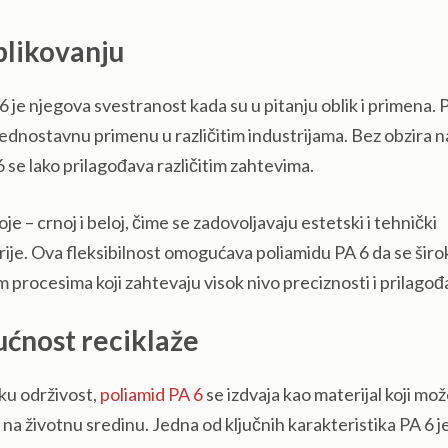
oblikovanju
 je njegova svestranost kada su u pitanju oblik i primena. 
jednostavnu primenu u različitim industrijama. Bez obzira n
se lako prilagođava različitim zahtevima.
e – crnoj i beloj, čime se zadovoljavaju estetski i tehnički
trije. Ova fleksibilnost omogućava poliamidu PA 6 da se širo
m procesima koji zahtevaju visok nivo preciznosti i prilagođ
ućnost reciklaže
šku održivost,
poliamid PA 6
se izdvaja kao materijal koji mo
na životnu sredinu. Jedna od ključnih karakteristika PA 6 j