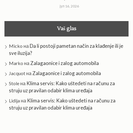
јул 16, 2026
Vaš glas
Da li postoji pametan način za klađenje ili je
Micko
на
sve iluzija?
Zalagaonice i zalog automobila
Marko
на
Zalagaonice i zalog automobila
Jacquot
на
Klima servis: Kako uštedeti na računu za
Stole
на
struju uz pravilan odabir klima uređaja
Klima servis: Kako uštedeti na računu za
Lidija
на
struju uz pravilan odabir klima uređaja