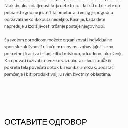
Maksimalna udaljenost koju dete treba da trči od desete do
petnaeste godine jeste 1 kilometar, a trening je pogodno
održavati nekoliko puta nedeljno. Kasnije, kada dete
napreduje u izdržljivosti trčanje postaje njegov hobi.
Sa svojom porodicom možete organizovati individualne
sportske aktivnosti u kućnim uslovima zabavljajući se na
pokretnoj traci za trčanje ili u brdskom, prirodnom okruženju.
Kampovati i uživati u svežem vazduhu, a usled ritmičkih
pokreta tela povećati dotok kiseonika u mozak, podstaći
pamćenje i biti produktivniji u svim životnim oblastima.
ОСТАВИТЕ ОДГОВОР