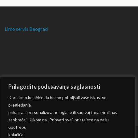
Limo servis Beograd
Prilagodite podešavanja saglasnosti
Koristimo kolačiće da bismo poboljšali vaše iskustvo
pregledanja,
prikazivali personalizovane oglase ili sadržaj i analizirali naš
saobraćaj. Klikom na „Prihvati sve“, pristajete na našu
upotrebu
kolačića.