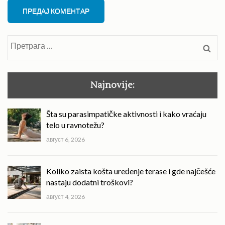
Претрага
за:
Najnovije:
Šta su parasimpatičke aktivnosti i kako vraćaju
telo u ravnotežu?
август 6, 2026
Koliko zaista košta uređenje terase i gde najčešće
nastaju dodatni troškovi?
август 4, 2026