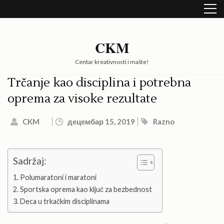
Skip
to
content
(Press
CKM
Enter)
Centar kreativnosti i mašte!
Trčanje kao disciplina i potrebna
oprema za visoke rezultate
CKM
децембар 15, 2019
Razno
Sadržaj:
Polumaratoni i maratoni
Sportska oprema kao ključ za bezbednost
Deca u trkačkim disciplinama