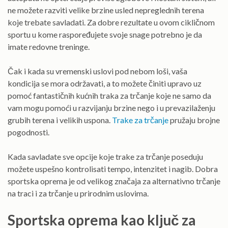
ne možete razviti velike brzine usled nepreglednih terena
koje trebate savladati. Za dobre rezultate u ovom cikličnom
sportu u kome raspoređujete svoje snage potrebno je da
imate redovne treninge.
Čak i kada su vremenski uslovi pod nebom loši, vaša
kondicija se mora održavati, a to možete činiti upravo uz
pomoć fantastičnih kućnih traka za trčanje koje ne samo da
vam mogu pomoći u razvijanju brzine nego i u prevazilaženju
grubih terena i velikih uspona.
Trake za trčanje
pružaju brojne
pogodnosti.
Kada savladate sve opcije koje trake za trčanje poseduju
možete uspešno kontrolisati tempo, intenzitet i nagib. Dobra
sportska oprema je od velikog značaja za alternativno trčanje
na traci i za trčanje u prirodnim uslovima.
Sportska oprema kao ključ za