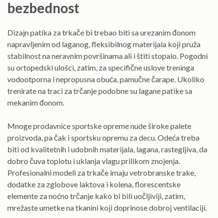
bezbednost
Dizajn patika za trkače bi trebao biti sa urezanim đonom
napravljenim od laganog, fleksibilnog materijala koji pruža
stabilnost na neravnim površinama ali i štiti stopalo. Pogodni
su ortopedski ulošci, zatim, za specifične uslove treninga
vodootporna i nepropusna obuća, pamučne čarape. Ukoliko
trenirate na traci za trčanje podobne su lagane patike sa
mekanim đonom.
Mnoge prodavnice sportske opreme nude široke palete
proizvoda, pa čak i sportsku opremu za decu. Odeća treba
biti od kvalitetnih i udobnih materijala, lagana, rastegljiva, da
dobro čuva toplotu i uklanja vlagu prilikom znojenja.
Profesionalni modeli za trkače imaju vetrobranske trake,
dodatke za zglobove laktova i kolena, florescentske
elemente za noćno trčanje kako bi bili uočljiviji, zatim,
mrežaste umetke na tkanini koji doprinose dobroj ventilaciji.