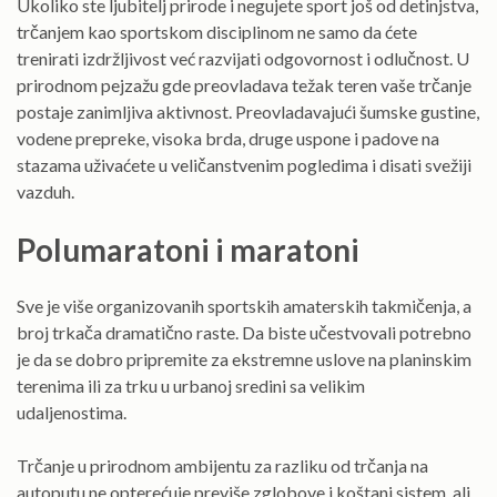
Ukoliko ste ljubitelj prirode i negujete sport još od detinjstva,
trčanjem kao sportskom disciplinom ne samo da ćete
trenirati izdržljivost već razvijati odgovornost i odlučnost. U
prirodnom pejzažu gde preovladava težak teren vaše trčanje
postaje zanimljiva aktivnost. Preovladavajući šumske gustine,
vodene prepreke, visoka brda, druge uspone i padove na
stazama uživaćete u veličanstvenim pogledima i disati svežiji
vazduh.
Polumaratoni i maratoni
Sve je više organizovanih sportskih amaterskih takmičenja, a
broj trkača dramatično raste. Da biste učestvovali potrebno
je da se dobro pripremite za ekstremne uslove na planinskim
terenima ili za trku u urbanoj sredini sa velikim
udaljenostima.
Trčanje u prirodnom ambijentu za razliku od trčanja na
autoputu ne opterećuje previše zglobove i koštani sistem, ali