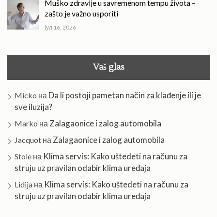
Muško zdravlje u savremenom tempu života –
zašto je važno usporiti
јул 16, 2026
Vaš glas
Da li postoji pametan način za klađenje ili je
Micko
на
sve iluzija?
Zalagaonice i zalog automobila
Marko
на
Zalagaonice i zalog automobila
Jacquot
на
Klima servis: Kako uštedeti na računu za
Stole
на
struju uz pravilan odabir klima uređaja
Klima servis: Kako uštedeti na računu za
Lidija
на
struju uz pravilan odabir klima uređaja