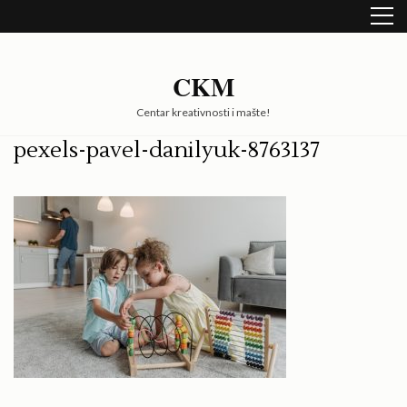
Skip
to
content
(Press
CKM
Enter)
Centar kreativnosti i mašte!
pexels-pavel-danilyuk-8763137