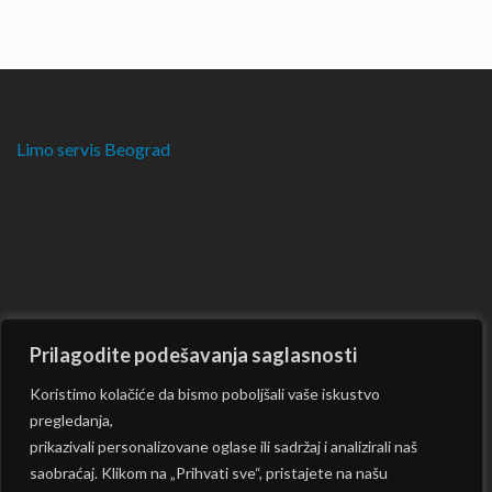
Limo servis Beograd
Prilagodite podešavanja saglasnosti
Koristimo kolačiće da bismo poboljšali vaše iskustvo
pregledanja,
prikazivali personalizovane oglase ili sadržaj i analizirali naš
saobraćaj. Klikom na „Prihvati sve“, pristajete na našu