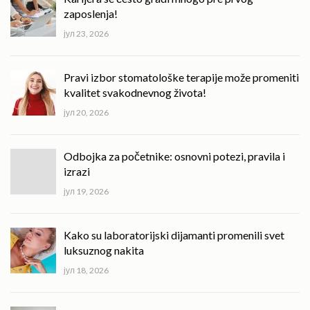
zaposlenja!
јул 23, 2026
Pravi izbor stomatološke terapije može promeniti
kvalitet svakodnevnog života!
јул 20, 2026
Odbojka za početnike: osnovni potezi, pravila i
izrazi
јул 19, 2026
Kako su laboratorijski dijamanti promenili svet
luksuznog nakita
јул 18, 2026