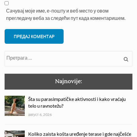
Сачувај моје име, е-пошту и веб место у овом
прегледачу веба за следећи пут када коментаришем.
Претрага
за:
Najnovije:
Šta su parasimpatičke aktivnosti i kako vraćaju
telo u ravnotežu?
август 6, 2026
Koliko zaista košta uređenje terase i gde najčešće