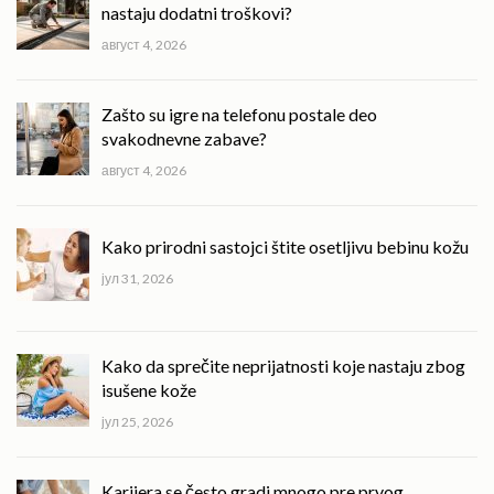
nastaju dodatni troškovi?
август 4, 2026
Zašto su igre na telefonu postale deo
svakodnevne zabave?
август 4, 2026
Kako prirodni sastojci štite osetljivu bebinu kožu
јул 31, 2026
Kako da sprečite neprijatnosti koje nastaju zbog
isušene kože
јул 25, 2026
Karijera se često gradi mnogo pre prvog