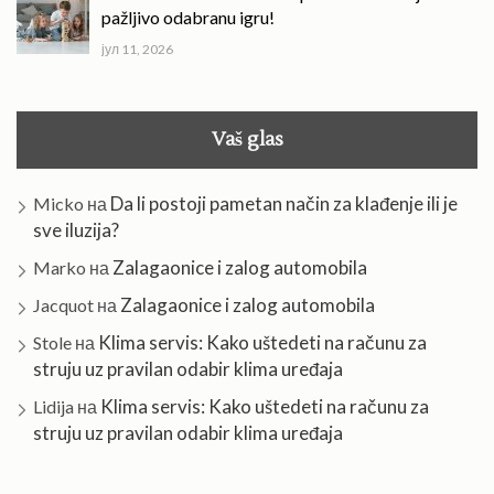
pažljivo odabranu igru!
јул 11, 2026
Vaš glas
Da li postoji pametan način za klađenje ili je
Micko
на
sve iluzija?
Zalagaonice i zalog automobila
Marko
на
Zalagaonice i zalog automobila
Jacquot
на
Klima servis: Kako uštedeti na računu za
Stole
на
struju uz pravilan odabir klima uređaja
Klima servis: Kako uštedeti na računu za
Lidija
на
struju uz pravilan odabir klima uređaja