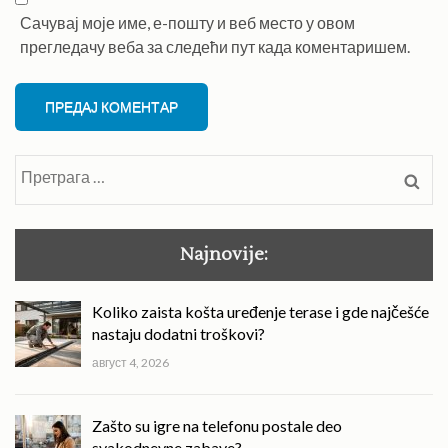
Сачувај моје име, е-пошту и веб место у овом
прегледачу веба за следећи пут када коментаришем.
Претрага
за:
Najnovije:
Koliko zaista košta uređenje terase i gde najčešće
nastaju dodatni troškovi?
август 4, 2026
Zašto su igre na telefonu postale deo
svakodnevne zabave?