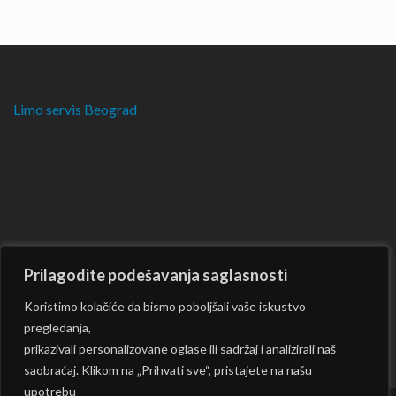
Limo servis Beograd
Prilagodite podešavanja saglasnosti
Koristimo kolačiće da bismo poboljšali vaše iskustvo
pregledanja,
prikazivali personalizovane oglase ili sadržaj i analizirali naš
saobraćaj. Klikom na „Prihvati sve“, pristajete na našu
upotrebu