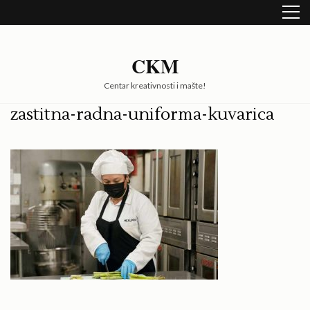
Skip
to
content
(Press
CKM
Enter)
Centar kreativnosti i mašte!
zastitna-radna-uniforma-kuvarica