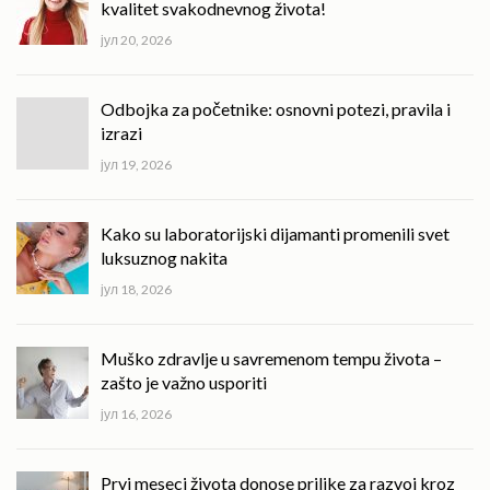
kvalitet svakodnevnog života!
јул 20, 2026
Odbojka za početnike: osnovni potezi, pravila i
izrazi
јул 19, 2026
Kako su laboratorijski dijamanti promenili svet
luksuznog nakita
јул 18, 2026
Muško zdravlje u savremenom tempu života –
zašto je važno usporiti
јул 16, 2026
Prvi meseci života donose prilike za razvoj kroz