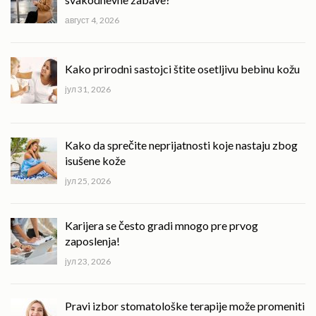
август 4, 2026
Kako prirodni sastojci štite osetljivu bebinu kožu
јул 31, 2026
Kako da sprečite neprijatnosti koje nastaju zbog
isušene kože
јул 25, 2026
Karijera se često gradi mnogo pre prvog
zaposlenja!
јул 23, 2026
Pravi izbor stomatološke terapije može promeniti