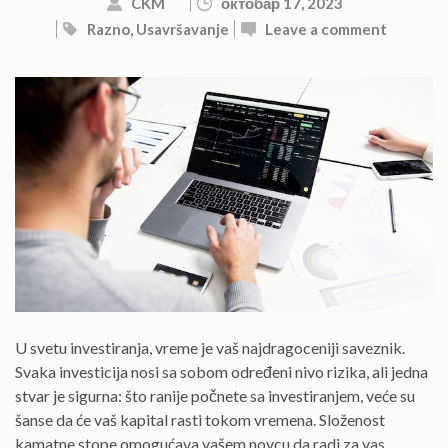
CKM
октобар 17, 2023
Razno
,
Usavršavanje
Leave a comment
U svetu investiranja, vreme je vaš najdragoceniji saveznik.
Svaka investicija nosi sa sobom određeni nivo rizika, ali jedna
stvar je sigurna: što ranije počnete sa investiranjem, veće su
šanse da će vaš kapital rasti tokom vremena. Složenost
kamatne stope omogućava vašem novcu da radi za vas,