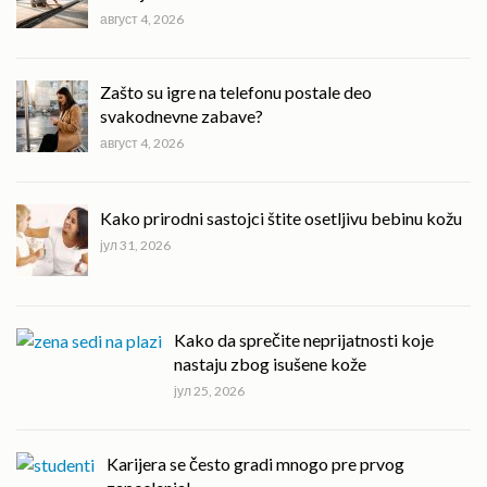
август 4, 2026
Zašto su igre na telefonu postale deo
svakodnevne zabave?
август 4, 2026
Kako prirodni sastojci štite osetljivu bebinu kožu
јул 31, 2026
Kako da sprečite neprijatnosti koje
nastaju zbog isušene kože
јул 25, 2026
Karijera se često gradi mnogo pre prvog