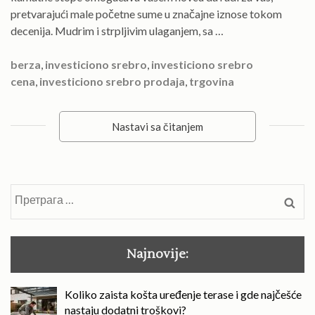
pretvarajući male početne sume u značajne iznose tokom
decenija. Mudrim i strpljivim ulaganjem, sa …
berza
,
investiciono srebro
,
investiciono srebro
cena
,
investiciono srebro prodaja
,
trgovina
Nastavi sa čitanjem
Претрага
за:
Najnovije:
Koliko zaista košta uređenje terase i gde najčešće
nastaju dodatni troškovi?