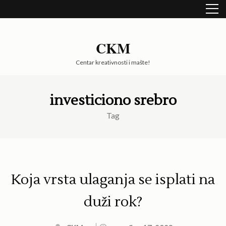
Skip
to
content
(Press
CKM
Enter)
Centar kreativnosti i mašte!
investiciono srebro
Tag
Koja vrsta ulaganja se isplati na
duži rok?