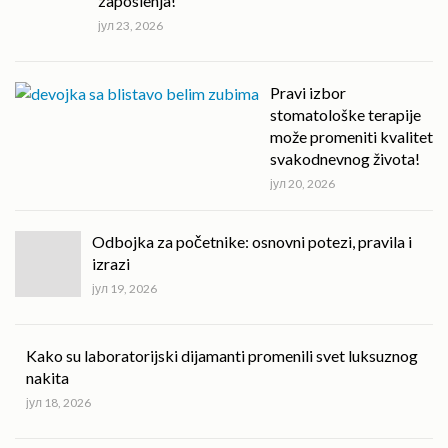
zaposlenja!
јул 23, 2026
Pravi izbor
stomatološke terapije
može promeniti kvalitet
svakodnevnog života!
јул 20, 2026
Odbojka za početnike: osnovni potezi, pravila i
izrazi
јул 19, 2026
Kako su laboratorijski dijamanti promenili svet luksuznog
nakita
јул 18, 2026