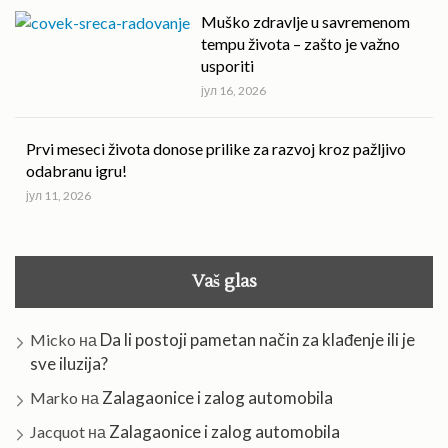
Muško zdravlje u savremenom
tempu života – zašto je važno
usporiti
јул 16, 2026
Prvi meseci života donose prilike za razvoj kroz pažljivo
odabranu igru!
јул 11, 2026
Vaš glas
Da li postoji pametan način za klađenje ili je
Micko
на
sve iluzija?
Zalagaonice i zalog automobila
Marko
на
Zalagaonice i zalog automobila
Jacquot
на