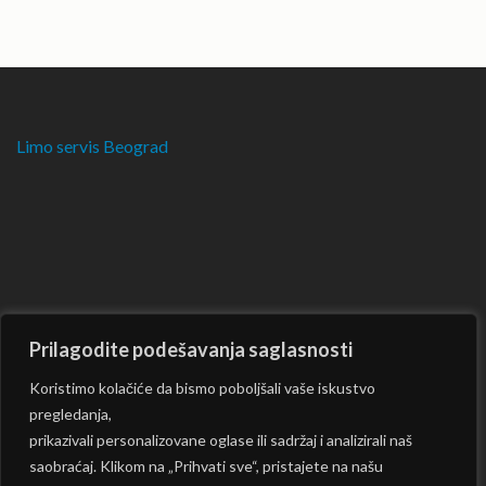
Limo servis Beograd
Prilagodite podešavanja saglasnosti
Koristimo kolačiće da bismo poboljšali vaše iskustvo
pregledanja,
prikazivali personalizovane oglase ili sadržaj i analizirali naš
saobraćaj. Klikom na „Prihvati sve“, pristajete na našu