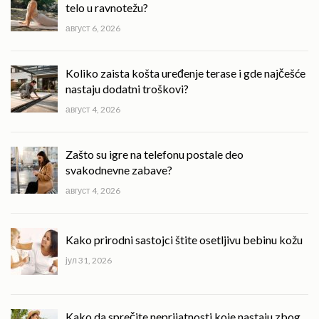
telo u ravnotežu?
август 6, 2026
Koliko zaista košta uređenje terase i gde najčešće
nastaju dodatni troškovi?
август 4, 2026
Zašto su igre na telefonu postale deo
svakodnevne zabave?
август 4, 2026
Kako prirodni sastojci štite osetljivu bebinu kožu
јул 31, 2026
Kako da sprečite neprijatnosti koje nastaju zbog