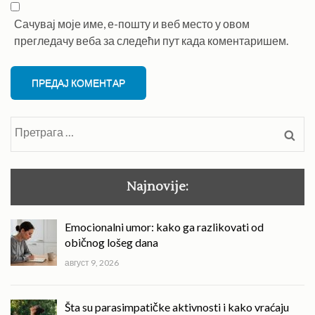
Сачувај моје име, е-пошту и веб место у овом
прегледачу веба за следећи пут када коментаришем.
Претрага
за:
Najnovije:
Emocionalni umor: kako ga razlikovati od
običnog lošeg dana
август 9, 2026
Šta su parasimpatičke aktivnosti i kako vraćaju