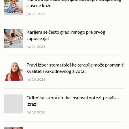
isušene kože
јул 25, 2026
Karijera se često gradi mnogo pre prvog
zaposlenja!
јул 23, 2026
Pravi izbor stomatološke terapije može promeniti
kvalitet svakodnevnog života!
јул 20, 2026
Odbojka za početnike: osnovni potezi, pravila i
izrazi
јул 19, 2026