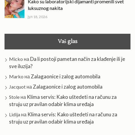
Kako su laboratorijski dijamanti promenili svet
luksuznog nakita
јул 18, 2026
Vaš glas
Da li postoji pametan način za klađenje ili je
Micko
на
sve iluzija?
Zalagaonice i zalog automobila
Marko
на
Zalagaonice i zalog automobila
Jacquot
на
Klima servis: Kako uštedeti na računu za
Stole
на
struju uz pravilan odabir klima uređaja
Klima servis: Kako uštedeti na računu za
Lidija
на
struju uz pravilan odabir klima uređaja