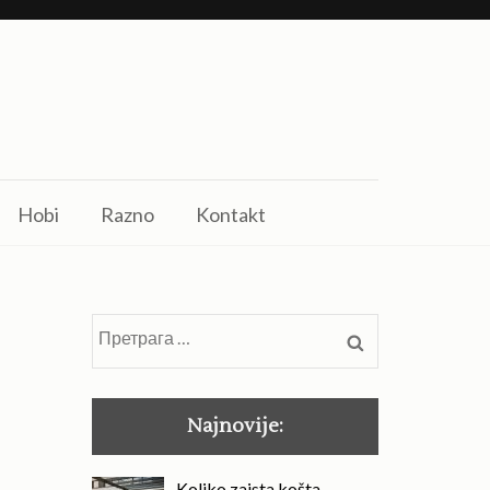
Hobi
Razno
Kontakt
Претрага
за:
Najnovije:
Koliko zaista košta