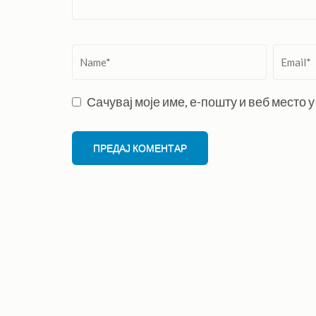
Name
*
Email
*
Сачувај моје име, е-пошту и веб место