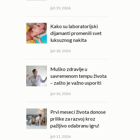
јул 19, 2026
Kako su laboratorijski
dijamanti promenili svet
luksuznog nakita
јул 18, 2026
Muško zdravlje u
savremenom tempu života
– zašto je važno usporiti
јул 16, 2026
Prvi meseci života donose
prilike za razvoj kroz
pažljivo odabranu igru!
јул 11, 2026