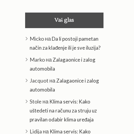
Vaš glas
Micko
на
Da li postoji pametan
način za klađenje ili je sve iluzija?
Marko
на
Zalagaonice i zalog
automobila
Jacquot
на
Zalagaonice i zalog
automobila
Stole
на
Klima servis: Kako
uštedeti na računu za struju uz
pravilan odabir klima uređaja
Lidija
на
Klima servis: Kako