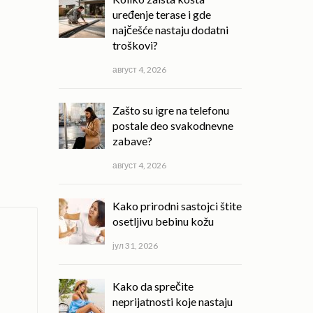
uređenje terase i gde
najčešće nastaju dodatni
troškovi?
август 4, 2026
Zašto su igre na telefonu
postale deo svakodnevne
zabave?
август 4, 2026
Kako prirodni sastojci štite
osetljivu bebinu kožu
јул 31, 2026
Kako da sprečite
neprijatnosti koje nastaju