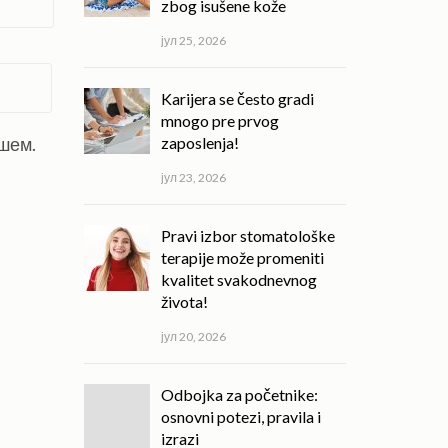
zbog isušene kože
јул 25, 2026
Karijera se često gradi
mnogo pre prvog
ишем.
zaposlenja!
јул 23, 2026
Pravi izbor stomatološke
terapije može promeniti
kvalitet svakodnevnog
života!
јул 20, 2026
Odbojka za početnike:
osnovni potezi, pravila i
izrazi