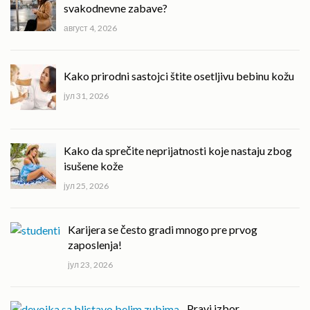
svakodnevne zabave?
август 4, 2026
Kako prirodni sastojci štite osetljivu bebinu kožu
јул 31, 2026
Kako da sprečite neprijatnosti koje nastaju zbog
isušene kože
јул 25, 2026
Karijera se često gradi mnogo pre prvog
zaposlenja!
јул 23, 2026
Pravi izbor