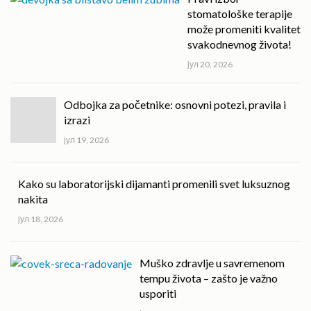
stomatološke terapije
može promeniti kvalitet
svakodnevnog života!
јул 20, 2026
Odbojka za početnike: osnovni potezi, pravila i
izrazi
јул 19, 2026
Kako su laboratorijski dijamanti promenili svet luksuznog
nakita
јул 18, 2026
Muško zdravlje u savremenom
tempu života – zašto je važno
usporiti