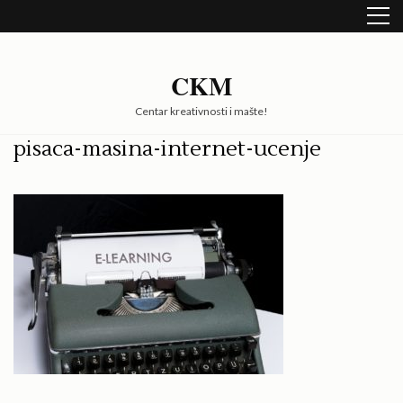
Skip
to
content
(Press
CKM
Enter)
Centar kreativnosti i mašte!
pisaca-masina-internet-ucenje