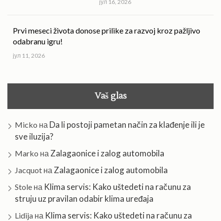
јул 16, 2026
Prvi meseci života donose prilike za razvoj kroz pažljivo
odabranu igru!
јул 11, 2026
Vaš glas
Da li postoji pametan način za klađenje ili je
Micko
на
sve iluzija?
Zalagaonice i zalog automobila
Marko
на
Zalagaonice i zalog automobila
Jacquot
на
Klima servis: Kako uštedeti na računu za
Stole
на
struju uz pravilan odabir klima uređaja
Klima servis: Kako uštedeti na računu za
Lidija
на