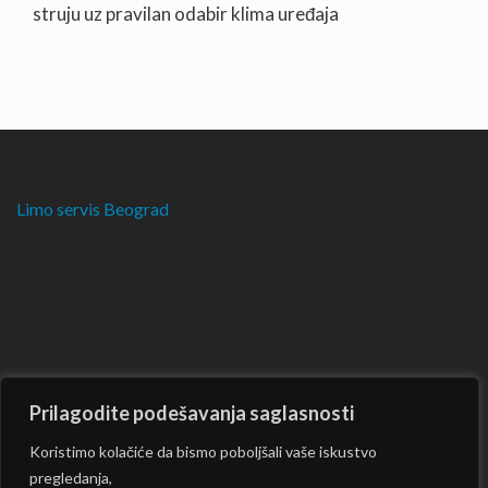
struju uz pravilan odabir klima uređaja
Limo servis Beograd
Prilagodite podešavanja saglasnosti
Koristimo kolačiće da bismo poboljšali vaše iskustvo
pregledanja,