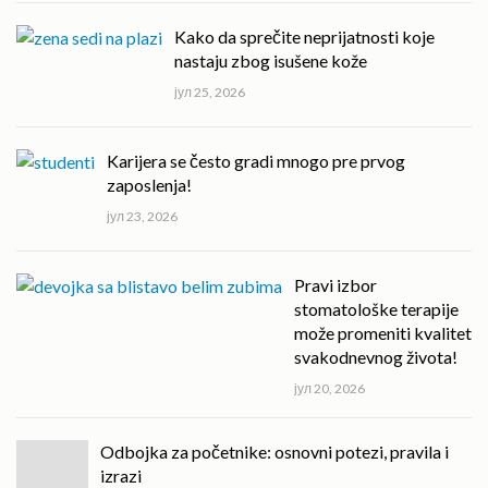
Kako da sprečite neprijatnosti koje
nastaju zbog isušene kože
јул 25, 2026
Karijera se često gradi mnogo pre prvog
zaposlenja!
јул 23, 2026
Pravi izbor
stomatološke terapije
može promeniti kvalitet
svakodnevnog života!
јул 20, 2026
Odbojka za početnike: osnovni potezi, pravila i
izrazi