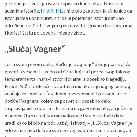
generacija i sveta je ostalo zapisano kao dokaz. Nasuprot
učenjima istorije,
Fridrih Niče
nije bio zagovornik činjenice da
istorija ima kontinuitet, niti da je pojedinac istoriji dat kao
određeno oruđe. U svojim spisima zato i govori da istorija ima
i korist i štetu po čoveka i njegov život.
„Slučaj Vagner“
Još u svom prvom delu, „Rođenje tragedije“ u kojoj sa strašću
govori o veselosti i vedrosti Grka koji su i pored svog takvog
temperamenta i naravi stvorili dramu, a posebno tragediju,
Fridrih Niče se okreće i ka pitanju muzike i njenog ogromnog
značaja za čoveka i čovekovo bivstvovanje. Naravno, tu se
dotiče i Vagnera, kojem će posvetiti i posebno delo,
raspravljajući o dobrim stranama njegove muuzike, ali još više
o onome šta mu fali, šta mu nedostaje i šta bi trebalo da se
uradi kako bi bio narodu važniji i shvatljiviji. „Slučaj Vagner“ je
vrlo zanimljivo delo za sve one koji vole muziku, umetnost, ali