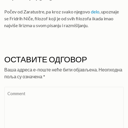
Počev od Zaratustre, pa kroz svako njegovo
delo
, upoznaje
se Fridrih Niče, filozof koji je od svih filozofa ikada imao
najviše lirizma u svom pisanju i razmišljanju.
ОСТАВИТЕ ОДГОВОР
Ваша адреса е-поште неће бити објављена.
Неопходна
поља су означена
*
Comment