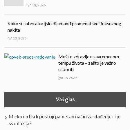
јул 19, 2026
Kako su laboratorijski dijamanti promenili svet luksuznog
nakita
јул 18, 2026
Muško zdravlje u savremenom
tempu života – zašto je važno
usporiti
јул 16, 2026
Vaš glas
Da li postoji pametan način za klađenje ili je
Micko
на
sve iluzija?