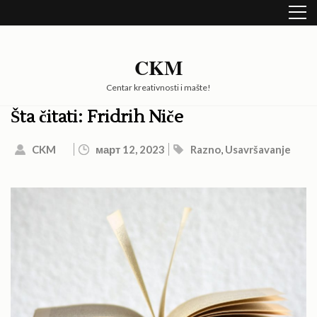
Skip
to
content
(Press
CKM
Enter)
Centar kreativnosti i mašte!
Šta čitati: Fridrih Niče
CKM
март 12, 2023
Razno
,
Usavršavanje