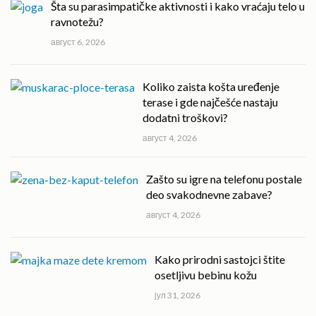
Šta su parasimpatičke aktivnosti i kako vraćaju telo u
ravnotežu?
август 6, 2026
Koliko zaista košta uređenje
terase i gde najčešće nastaju
dodatni troškovi?
август 4, 2026
Zašto su igre na telefonu postale
deo svakodnevne zabave?
август 4, 2026
Kako prirodni sastojci štite
osetljivu bebinu kožu
јул 31, 2026