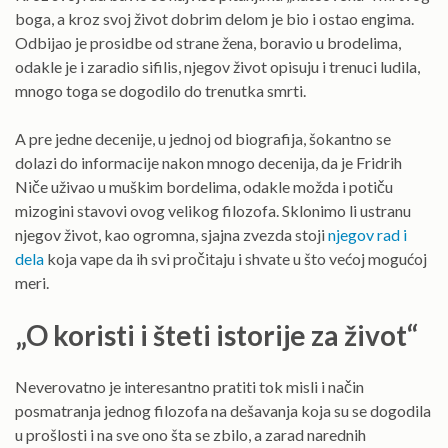
boga, a kroz svoj život dobrim delom je bio i ostao engima.
Odbijao je prosidbe od strane žena, boravio u brodelima,
odakle je i zaradio sifilis, njegov život opisuju i trenuci ludila,
mnogo toga se dogodilo do trenutka smrti.
A pre jedne decenije, u jednoj od biografija, šokantno se
dolazi do informacije nakon mnogo decenija, da je Fridrih
Niče uživao u muškim bordelima, odakle možda i potiču
mizogini stavovi ovog velikog filozofa. Sklonimo li ustranu
njegov život, kao ogromna, sjajna zvezda stoji
njegov rad i
dela
koja vape da ih svi pročitaju i shvate u što većoj mogućoj
meri.
„O koristi i šteti istorije za život“
Neverovatno je interesantno pratiti tok misli i način
posmatranja jednog filozofa na dešavanja koja su se dogodila
u prošlosti i na sve ono šta se zbilo, a zarad narednih