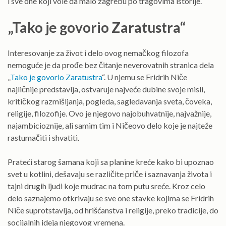
i sve one koji vole da malo zagrebu po tragovima istorije.
„Tako je govorio Zaratustra“
Interesovanje za život i delo ovog nemačkog filozofa
nemoguće je da prođe bez čitanje neverovatnih stranica dela
„
Tako je govorio Zaratustra
“. U njemu se Fridrih Niče
najličnije predstavlja, ostvaruje najveće dubine svoje misli,
kritičkog razmišljanja, pogleda, sagledavanja sveta, čoveka,
religije, filozofije. Ovo je njegovo najobuhvatnije, najvažnije,
najambicioznije, ali samim tim i Ničeovo delo koje je najteže
rastumačiti i shvatiti.
Prateći starog šamana koji sa planine kreće kako bi upoznao
svet u kotlini, dešavaju se različite priče i saznavanja života i
tajni drugih ljudi koje mudrac na tom putu sreće. Kroz celo
delo saznajemo otkrivaju se sve one stavke kojima se Fridrih
Niče suprotstavlja, od hrišćanstva i religije, preko tradicije, do
socijalnih ideja njegovog vremena.