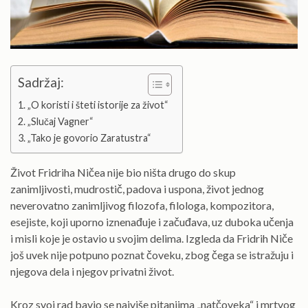
Sadržaj:
„O koristi i šteti istorije za život“
„Slučaj Vagner“
„Tako je govorio Zaratustra“
Život Fridriha Ničea nije bio ništa drugo do skup
zanimljivosti, mudrostič, padova i uspona, život jednog
neverovatno zanimljivog filozofa, filologa, kompozitora,
esejiste, koji uporno iznenađuje i začuđava, uz duboka učenja
i misli koje je ostavio u svojim delima. Izgleda da Fridrih Niče
još uvek nije potpuno poznat čoveku, zbog čega se istražuju i
njegova dela i njegov privatni život.
Kroz svoj rad bavio se najviše pitanjima „natčoveka“ i mrtvog