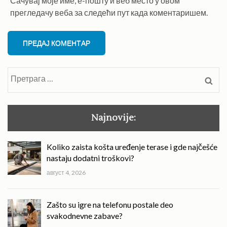
Сачувај моје име, е-пошту и веб место у овом
прегледачу веба за следећи пут када коментаришем.
Претрага
за:
Najnovije:
Koliko zaista košta uređenje terase i gde najčešće
nastaju dodatni troškovi?
август 4, 2026
Zašto su igre na telefonu postale deo
svakodnevne zabave?