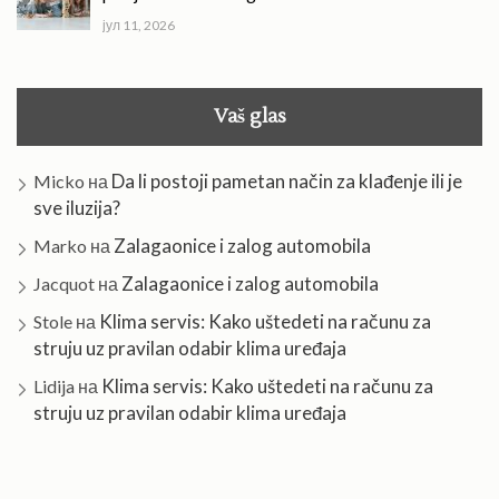
јул 11, 2026
Vaš glas
Da li postoji pametan način za klađenje ili je
Micko
на
sve iluzija?
Zalagaonice i zalog automobila
Marko
на
Zalagaonice i zalog automobila
Jacquot
на
Klima servis: Kako uštedeti na računu za
Stole
на
struju uz pravilan odabir klima uređaja
Klima servis: Kako uštedeti na računu za
Lidija
на
struju uz pravilan odabir klima uređaja