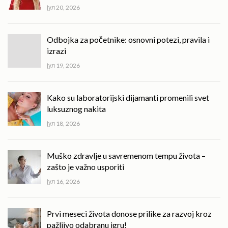
јул 20, 2026
Odbojka za početnike: osnovni potezi, pravila i
izrazi
јул 19, 2026
Kako su laboratorijski dijamanti promenili svet
luksuznog nakita
јул 18, 2026
Muško zdravlje u savremenom tempu života –
zašto je važno usporiti
јул 16, 2026
Prvi meseci života donose prilike za razvoj kroz
pažljivo odabranu igru!