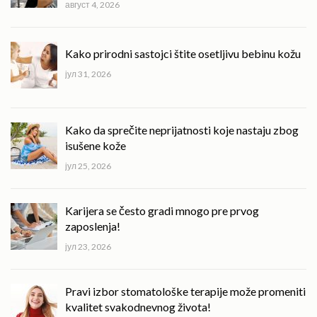
август 4, 2026
Kako prirodni sastojci štite osetljivu bebinu kožu
јул 31, 2026
Kako da sprečite neprijatnosti koje nastaju zbog
isušene kože
јул 25, 2026
Karijera se često gradi mnogo pre prvog
zaposlenja!
јул 23, 2026
Pravi izbor stomatološke terapije može promeniti
kvalitet svakodnevnog života!