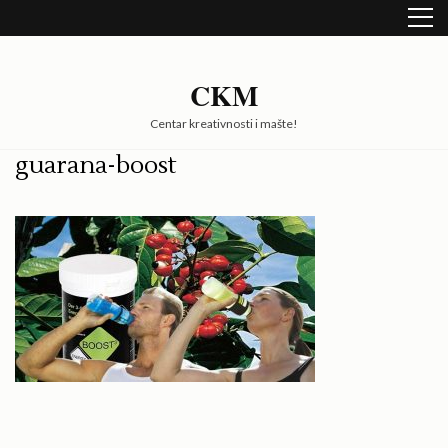
Skip
to
content
(Press
CKM
Enter)
Centar kreativnosti i mašte!
guarana-boost