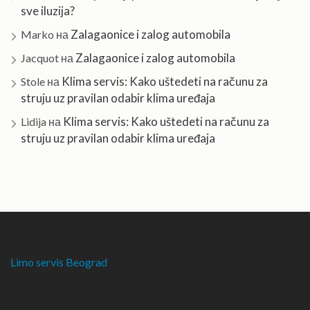
sve iluzija?
Zalagaonice i zalog automobila
Marko
на
Zalagaonice i zalog automobila
Jacquot
на
Klima servis: Kako uštedeti na računu za
Stole
на
struju uz pravilan odabir klima uređaja
Klima servis: Kako uštedeti na računu za
Lidija
на
struju uz pravilan odabir klima uređaja
Limo servis Beograd