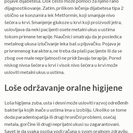
pojave dijabetesa. Dok često može pomoći za njeno rano
dijagnostikovanje. Zatim, prilikom lečenja dijabetesa tipa 2
obično se konzumira lek Metformin, koji smanjuje nivo
šećera u krvi. Smanjenje glukoze u krvi koji proizvodi jetra,
uslovljava da neki pacijenti osete metalni ukus u ustima
tokom primene terapije. Naučnici smatraju da je posledica
metalnog ukusa izlučivanje leka baš u pljuvačku. Pojava je
privremenog karaktera, ne treba da plaši pacijente ili da se
zbog ove male neprijatnosti ne pridržavaju terapije. Pored
niskog nivoa šećera u krvi i visok nivo šećera u krvi može
usloviti metalni ukus u ustima.
Loše održavanje oralne higijene
Loša higijena zuba, usta i desni može usloviti razvoj određenih
bakterija kojih inače u ustima ima u izobilju. Ukoliko se tome
doda paradentopatija ili drugi hronični problemi, osećaj
metala, gorčine ili drugi neprijatni ukusi su zagarantovani.
Savet je da svaka osoba vodi računa o svom oralnom zdravlju,