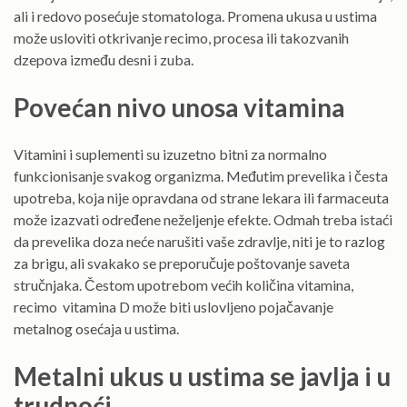
ali i redovo posećuje stomatologa. Promena ukusa u ustima
može usloviti otkrivanje recimo, procesa ili takozvanih
dzepova između desni i zuba.
Povećan nivo unosa vitamina
Vitamini i suplementi su izuzetno bitni za normalno
funkcionisanje svakog organizma. Međutim prevelika i česta
upotreba, koja nije opravdana od strane lekara ili farmaceuta
može izazvati određene neželjenje efekte. Odmah treba istaći
da prevelika doza neće narušiti vaše zdravlje, niti je to razlog
za brigu, ali svakako se preporučuje poštovanje saveta
stručnjaka. Čestom upotrebom većih količina vitamina,
recimo vitamina D može biti uslovljeno pojačavanje
metalnog osećaja u ustima.
Metalni ukus u ustima se javlja i u
trudnoći