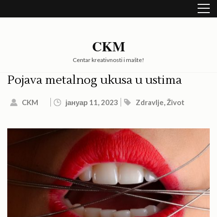
Skip
to
content
(Press
CKM
Enter)
Centar kreativnosti i mašte!
Pojava metalnog ukusa u ustima
CKM
јануар 11, 2023
Zdravlje
,
Život