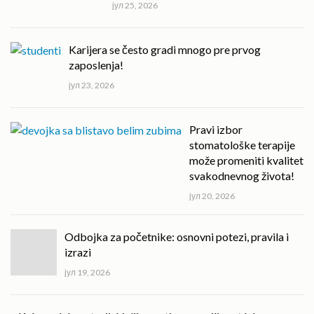
јул 25, 2026
Karijera se često gradi mnogo pre prvog
zaposlenja!
јул 23, 2026
Pravi izbor
stomatološke terapije
može promeniti kvalitet
svakodnevnog života!
јул 20, 2026
Odbojka za početnike: osnovni potezi, pravila i
izrazi
јул 19, 2026