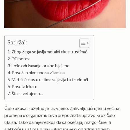
Sadržaj:
Zbog čega se javlja metalni ukus u ustima?
Dijabetes
Loše održavanje oralne higijene
Povećan nivo unosa vitamina
Metalni ukus u ustima se javlja i u trudnoći
Poseta lekaru
Šta savetujemo…
Čulo ukusa izuzetno je razvijeno. Zahvaljujući njemu većina
promena u organizmu biva prepoznata upravo kroz čulo
ukusa. Tako da nije retkos da sa osećajajima gorčine ili
slatkoće u ustima bivaju ukazani neki od zdravstvenih