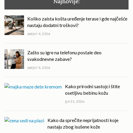
Najnovije:
Koliko zaista košta uređenje terase i gde najčešće
nastaju dodatni troškovi?
август 4, 2026
Zašto su igre na telefonu postale deo
svakodnevne zabave?
август 4, 2026
Kako prirodni sastojci štite
osetljivu bebinu kožu
јул 31, 2026
Kako da sprečite neprijatnosti koje
nastaju zbog isušene kože