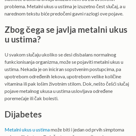
problema. Metalni ukus u ustima je izuzetno čest slučaj, a u
narednom tekstu biće predočeni gavni razlogi ove pojave.
Zbog čega se javlja metalni ukus
u ustima?
U svakom slučaju ukoliko se desi disbalans normalnog
funkcionisanja organizma, može se pojaviti metalni ukus u
ustima. Nekada je on iniciran sopstvenim postupcima, pa
upotrebom određenih lekova, upotrebom velike količine
vitamina ili pak lošim životnim stilom. Dok, nešto češći slučaj
pojave metalnog ukusa u ustima uslovljava određene
poremećaje ili čak bolesti.
Dijabetes
Metalni ukus u ustima
može biti i jedan od prvih simptoma