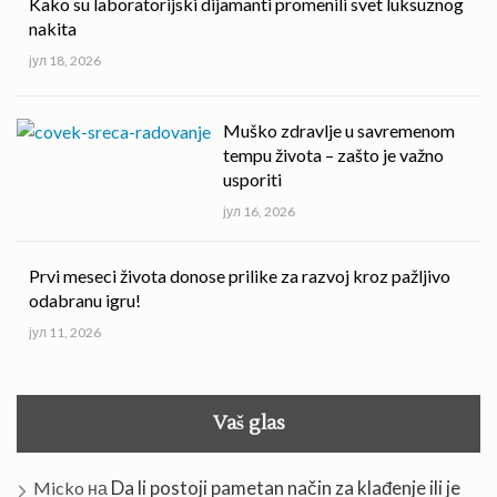
Kako su laboratorijski dijamanti promenili svet luksuznog
nakita
јул 18, 2026
Muško zdravlje u savremenom
tempu života – zašto je važno
usporiti
јул 16, 2026
Prvi meseci života donose prilike za razvoj kroz pažljivo
odabranu igru!
јул 11, 2026
Vaš glas
Da li postoji pametan način za klađenje ili je
Micko
на