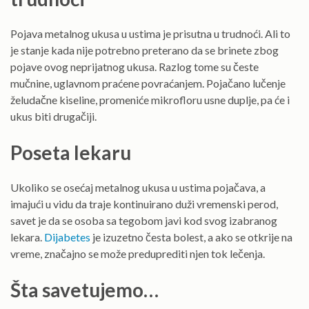
Pojava metalnog ukusa u ustima je prisutna u trudnoći. Ali to
je stanje kada nije potrebno preterano da se brinete zbog
pojave ovog neprijatnog ukusa. Razlog tome su česte
mučnine, uglavnom praćene povraćanjem. Pojačano lučenje
želudačne kiseline, promeniće mikrofloru usne duplje, pa će i
ukus biti drugačiji.
Poseta lekaru
Ukoliko se osećaj metalnog ukusa u ustima pojačava, a
imajući u vidu da traje kontinuirano duži vremenski perod,
savet je da se osoba sa tegobom javi kod svog izabranog
lekara.
Dijabetes
je izuzetno česta bolest, a ako se otkrije na
vreme, značajno se može preduprediti njen tok lečenja.
Šta savetujemo…