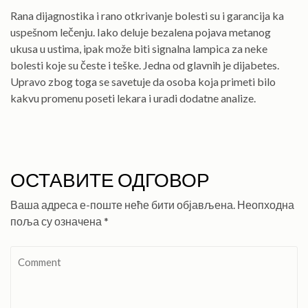
Rana dijagnostika i rano otkrivanje bolesti su i garancija ka
uspešnom lečenju. Iako deluje bezalena pojava metanog
ukusa u ustima, ipak može biti signalna lampica za neke
bolesti koje su česte i teške. Jedna od glavnih je dijabetes.
Upravo zbog toga se savetuje da osoba koja primeti bilo
kakvu promenu poseti lekara i uradi dodatne analize.
ОСТАВИТЕ ОДГОВОР
Ваша адреса е-поште неће бити објављена.
Неопходна
поља су означена
*
Comment